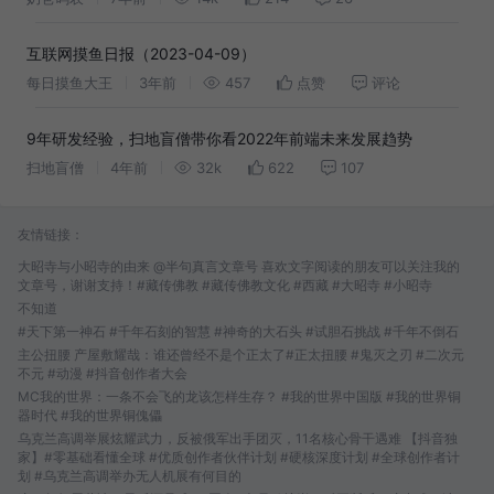
互联网摸鱼日报（2023-04-09）
每日摸鱼大王
3年前
457
点赞
评论
9年研发经验，扫地盲僧带你看2022年前端未来发展趋势
扫地盲僧
4年前
32k
622
107
友情链接：
大昭寺与小昭寺的由来 @半句真言文章号 喜欢文字阅读的朋友可以关注我的
文章号，谢谢支持！#藏传佛教 #藏传佛教文化 #西藏 #大昭寺 #小昭寺
不知道
#天下第一神石 #千年石刻的智慧 #神奇的大石头 #试胆石挑战 #千年不倒石
主公扭腰 产屋敷耀哉：谁还曾经不是个正太了#正太扭腰 #鬼灭之刃 #二次元
不元 #动漫 #抖音创作者大会
MC我的世界：一条不会飞的龙该怎样生存？ #我的世界中国版 #我的世界铜
器时代 #我的世界铜傀儡
乌克兰高调举展炫耀武力，反被俄军出手团灭，11名核心骨干遇难 【抖音独
家】#零基础看懂全球 #优质创作者伙伴计划 #硬核深度计划 #全球创作者计
划 #乌克兰高调举办无人机展有何目的