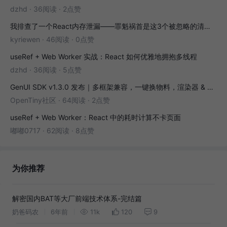
dzhd
·
36阅读
·
2点赞
我排查了一个React内存泄漏——罪魁祸首是这3个被忽略的清理函数
kyriewen
·
46阅读
·
0点赞
useRef + Web Worker 实战：React 如何优雅地拥抱多线程
dzhd
·
36阅读
·
5点赞
GenUI SDK v1.3.0 发布｜多框架兼容，一键换物料，渲染器 & 演练场全面增强！
OpenTiny社区
·
64阅读
·
2点赞
useRef + Web Worker：React 中的耗时计算不卡页面
嘟嘟0717
·
62阅读
·
8点赞
为你推荐
解密国内BAT等大厂前端技术体系-完结篇
奶爸码农
6年前
11k
120
9