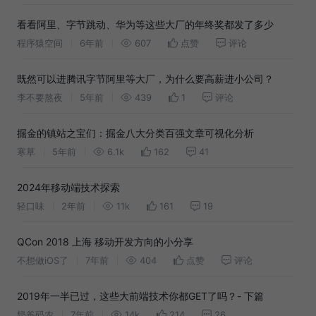
看看阿里、字节跳动、华为等这些大厂的年终奖都发了多少
程序猿空间
6年前
607
点赞
评论
既然可以进腾讯字节阿里等大厂，为什么要高薪进小公司？
李不要熬夜
5年前
439
1
评论
掘金的镇站之宝们：掘金八大分类百强文章可视化分析
寒草
5年前
6.1k
162
41
2024年移动端技术探索
轻口味
2年前
11k
161
19
QCon 2018 上海 移动开发方向的小分享
不想做iOS了
7年前
404
点赞
评论
2019年一半已过，这些大前端技术你都GET了吗？- 下篇
奶爸码农
7年前
14k
214
26