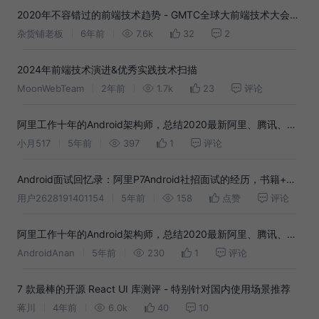
2020年不容错过的前端技术趋势 - GMTC全球大前端技术大会解
读
杂货铺老板
6年前
7.6k
32
2
2024年前端技术演进&优秀实践技术扫描
MoonWebTeam
2年前
1.7k
23
评论
阿里工作十年的Android架构师，总结2020最新阿里、腾讯、字
节、京东等一线大厂高频面试真题合集，以及从业心得
小月517
5年前
397
1
评论
Android面试回忆录：阿里P7Android社招面试的经历，书籍+视
频+学习笔记+技能提升资源库
用户2628191401154
5年前
158
点赞
评论
阿里工作十年的Android架构师，总结2020最新阿里、腾讯、字
节、京东等一线大厂高频面试真题合集，以及从业心得
AndroidAnan
5年前
230
1
评论
7 款最棒的开源 React UI 库测评 - 特别针对国内使用场景推荐
蒋川
4年前
6.0k
40
10