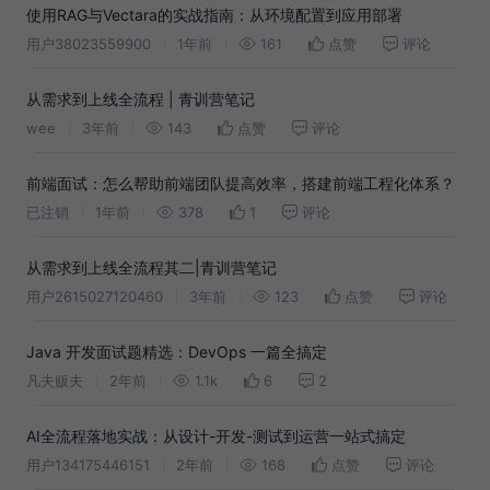
使用RAG与Vectara的实战指南：从环境配置到应用部署
用户38023559900
1年前
161
点赞
评论
从需求到上线全流程 | 青训营笔记
wee
3年前
143
点赞
评论
前端面试：怎么帮助前端团队提高效率，搭建前端工程化体系？
已注销
1年前
378
1
评论
从需求到上线全流程其二|青训营笔记
用户2615027120460
3年前
123
点赞
评论
Java 开发面试题精选：DevOps 一篇全搞定
凡夫贩夫
2年前
1.1k
6
2
AI全流程落地实战：从设计-开发-测试到运营一站式搞定
用户134175446151
2年前
168
点赞
评论