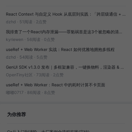
React Context 与自定义 Hook 从底层到实践：「跨层级通信 + 副作用封装」全解析
dzhd
·
51阅读
·
2点赞
我排查了一个React内存泄漏——罪魁祸首是这3个被忽略的清理函数
kyriewen
·
56阅读
·
0点赞
useRef + Web Worker 实战：React 如何优雅地拥抱多线程
dzhd
·
54阅读
·
5点赞
GenUI SDK v1.3.0 发布｜多框架兼容，一键换物料，渲染器 & 演练场全面增强！
OpenTiny社区
·
73阅读
·
2点赞
useRef + Web Worker：React 中的耗时计算不卡页面
嘟嘟0717
·
86阅读
·
8点赞
为你推荐
Go从入门到进阶，大厂案例全流程实践(完结)