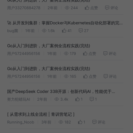
用户33270884278
2年前
244
点赞
评论
🚀 从开发到集群：掌握Docker与Kubernetes自动化部署的完整
指南！
bug菌
1年前
1.6k
41
27
Go从入门到进阶，大厂案例全流程实践(完结)
用户57244956156
1年前
179
点赞
评论
Go从入门到进阶，大厂案例全流程实践(完结)
用户57244956156
1年前
165
点赞
评论
国产DeepSeek Coder 33B开源：创新代码AI，性能优于
CodeLlama
努力犯错玩AI
2年前
3.4k
1
1
[ 从需求到上线全流程 | 青训营笔记 ]
Running_Noob
3年前
182
1
评论