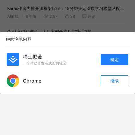
Keras作者力推开源框架Lore：15分钟搞定深度学习模型从配置
到部署
AI前线
8年前
2.8k
38
评论
Go从入门到进阶，大厂案例全流程实践(完结)
继续浏览内容
用户859548154665
1年前
309
点赞
评论
AI全流程落地实战：从设计-开发-测试到运营一站式搞定（完
稀土掘金
确定
结）
用户231838434960
2年前
657
点赞
评论
一个帮助开发者成长的社区
APP内打开
Chrome
继续
友情链接：
评论
收藏
15
乱港反动派们，终于慌了！
关注
听完爷爷的话，感觉整个人都升华了#传承 #老兵 #红色精神 #善良#北京 素
材来源：@至少我开枪了
##上热门 人民子弟兵致敬！
大模型竞争白热化！张一鸣喊话！宁愿落后 字节也不走蒸馏路线#字节跳动 #
豆包 #张一鸣
沉浸式吃草莓烘培酱 #烘培原料 #草莓味 #甜食 #沉浸式吃播
#韩国电影 #电影解说 #电影解说推荐 #强烈推荐 #漂流浴室