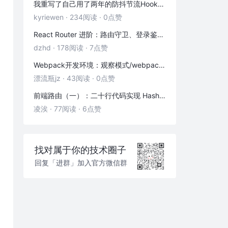
我重写了自己用了两年的防抖节流Hook——发现里面藏着3个隐藏bug
kyriewen
·
234阅读
·
0点赞
React Router 进阶：路由守卫、登录鉴权与状态传递
dzhd
·
178阅读
·
7点赞
Webpack开发环境：观察模式/webpack-dev-server/HMR热更新
漂流瓶jz
·
43阅读
·
0点赞
前端路由（一）：二十行代码实现 Hash 路由
凌涘
·
77阅读
·
6点赞
找对属于你的技术圈子
回复「进群」加入官方微信群