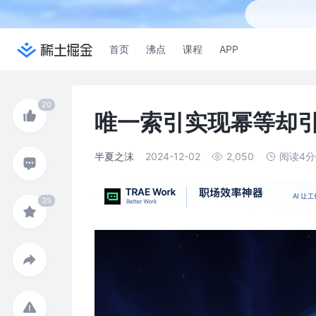
首页
沸点
课程
APP
唯一索引实现幂等却
半夏之沫
2024-12-02
2,050
阅读4