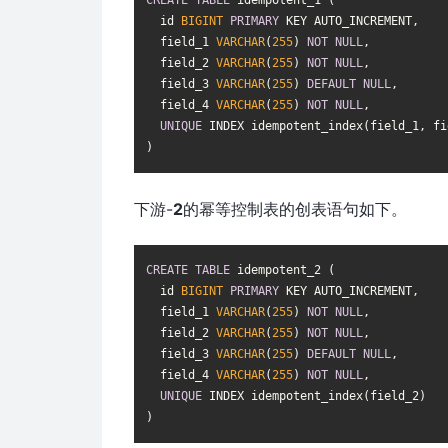
CREATE
TABLE
 idempotent_1 (

  id 
BIGINT
PRIMARY
 KEY AUTO_INCREMENT,

  field_1 
VARCHAR
(
255
) 
NOT
NULL
,

  field_2 
VARCHAR
(
255
) 
NOT
NULL
,

  field_3 
VARCHAR
(
255
) 
DEFAULT
NULL
,

  field_4 
VARCHAR
(
255
) 
NOT
NULL
,

UNIQUE
 INDEX idempotent_index(field_1, fi
下游-
2
的幂等控制表的创表语句如下。
CREATE
TABLE
 idempotent_2 (

  id 
BIGINT
PRIMARY
 KEY AUTO_INCREMENT,

  field_1 
VARCHAR
(
255
) 
NOT
NULL
,

  field_2 
VARCHAR
(
255
) 
NOT
NULL
,

  field_3 
VARCHAR
(
255
) 
DEFAULT
NULL
,

  field_4 
VARCHAR
(
255
) 
NOT
NULL
,

UNIQUE
 INDEX idempotent_index(field_2)
