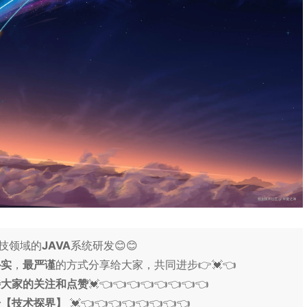
科技领域的
JAVA
系统研发😊😊
朴实
，
最严谨
的方式分享给大家，共同进步👉💓👈
待大家的关注和点赞
💓👈👈👈👈👈👈👈👈
号【技术探界】
💓👈👈👈👈👈👈👈👈