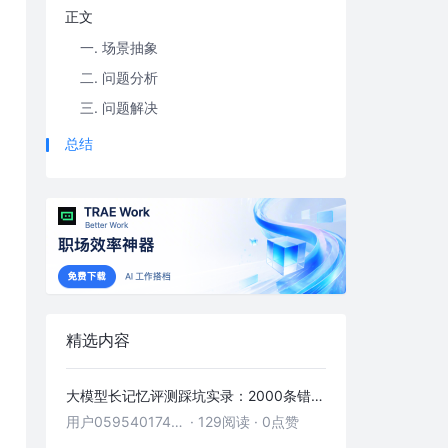
正文
一. 场景抽象
二. 问题分析
三. 问题解决
总结
精选内容
大模型长记忆评测踩坑实录：2000条错位记忆，让我排查了整整3小时
用户05954017446
·
129阅读
·
0点赞