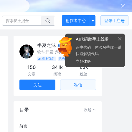
创作者中心
登录
注册
AI代码助手上线啦
半夏之沫
选中代码，体验AI替你一键
软件开发 @美团
快速解读代码
榜上有名
优秀作者
人气作者
立即体验
150
341k
1.3k
文章
阅读
粉丝
私信
关注
目录
收起
前言