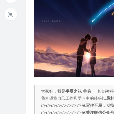
大家好，我是
半夏之沫
😁😁 一名金融
我希望将自己工作和学习中的经验以
最
👉👉👉👉👉👉👉👉💓
写作不易，期
👉👉👉👉👉👉👉👉💓
关注微信公众