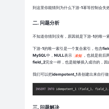
到这里你能猜到为什么下游-
1
幂等控制会失效
二. 问题分析
不知道你猜到没有，原因就是下游-
1
的唯一
下游-
1
的唯一索引是一个复合索引，包含
fie
MySQL
中，
NULL
表示
，也就是前后
未知
field_2
完全一样，也是能够插入成功的，因
我们可以把
idempotent_1
表创建出来自行做
INSERT
INTO
 idempotent_1 (field_1, field_2,
三. 问题解决