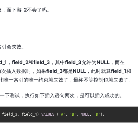
，而下游-
2
不会了吗。
索引会失效。
ld_1
，
field_2
和
field_3
，其中
field_3
允许为
NULL
，而在
两次插入数据时，如果
field_3
都是
NULL
，此时就算
field_1
和
此唯一索引的唯一约束就失效了，最终幂等控制也就失败了。
一下测试，执行如下插入语句两次，是可以插入成功的。
 field_3, field_4) 
VALUES
 (
'A'
, 
'B'
, 
NULL
, 
'D'