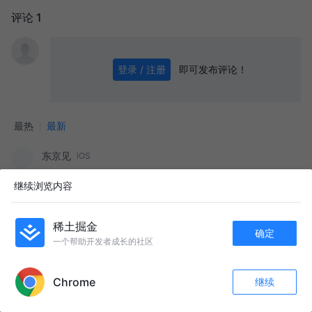
评论 1
即可发布评论！
登录 / 注册
0
/ 1000
发送
最热
最新
东京见
iOS
嗯，写的很好，我看不懂
继续浏览内容
1年前
点赞
评论
稀土掘金
确定
目录
一个帮助开发者成长的社区
收起
APP内打开
背景
Chrome
继续
点赞
收藏
1
关注
ACL