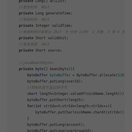
private
 Long[] aclList;

//签发时间  8bit
private
 Long generateTime;

//有效时间  4bit
private
 Integer validTime;

//有效时间计算单位 2bit  0 分钟 1小时  2 天数  3 周 4 天
private
 Short validUnit;

//签发来源  2bit
private
 Short source;

//javaBean转bytes
private
byte
[] bean2byts(){

ByteBuffer
byteBuffer
=
 ByteBuffer.allocate(
128
);

        byteBuffer.putLong(userId);

//限制长度不超过30字节
short
 length=Integer.valueOf(nickName.length()).sho
        byteBuffer.putShort(length);

for
(
int
 strIdx=
0
;strIdx<length;strIdx++){

            byteBuffer.putChar(nickName.charAt(strIdx));

        }

        byteBuffer.putLong(account);

        byteBuffer.putLong(userGroupId);
