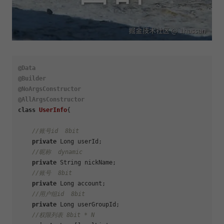
@Data
@Builder
@NoArgsConstructor
@AllArgsConstructor
class
UserInfo
{

//账号id  8bit
private
 Long userId;

//昵称  dynamic
private
 String nickName;

//账号  8bit
private
 Long account;

//用户组id  8bit
private
 Long userGroupId;

//权限列表 8bit * N