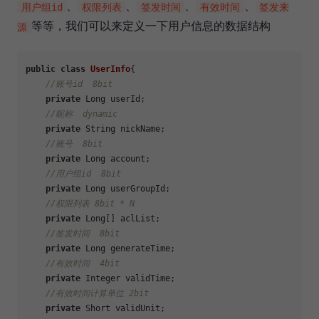
、
、
、
、
用户组id
权限列表
签发时间
有效时间
签发来
等等，我们可以来定义一下用户信息的数据结构
源
public
class
UserInfo
{

//账号id  8bit
private
 Long userId;

//昵称  dynamic
private
 String nickName;

//账号  8bit
private
 Long account;

//用户组id  8bit
private
 Long userGroupId;

//权限列表 8bit * N
private
 Long[] aclList;

//签发时间  8bit
private
 Long generateTime;

//有效时间  4bit
private
 Integer validTime;

//有效时间计算单位 2bit
private
 Short validUnit;
