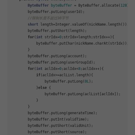
ByteBuffer
byteBuffer
=
 ByteBuffer.allocate(
128
);

        byteBuffer.putLong(userId);

//限制长度不超过30字节
short
 length=Integer.valueOf(nickName.length()).sho
        byteBuffer.putShort(length);

for
(
int
 strIdx=
0
;strIdx<length;strIdx++){

            byteBuffer.putChar(nickName.charAt(strIdx));

        }

        byteBuffer.putLong(account);

        byteBuffer.putLong(userGroupId);

for
(
int
 aclIdx=
0
;aclIdx<
8
;aclIdx++){

if
(aclIdx>=aclList.length){

                byteBuffer.putLong(
0L
);

            }
else
 {

                byteBuffer.putLong(aclList[aclIdx]);

            }

        }

        byteBuffer.putLong(generateTime);

        byteBuffer.putInt(validTime);

        byteBuffer.putShort(validUnit);

        byteBuffer.putShort(source);
