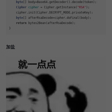
byte
[] body=Base64.getDecoder().decode(token);

Cipher
cipher
=
 Cipher.getInstance(
"RSA"
);

    cipher.init(Cipher.DECRYPT_MODE,privateKey);

byte
[] afterRsaDecode=cipher.doFinal(body);

return
 bytes2Bean(afterRsaDecode);

加盐