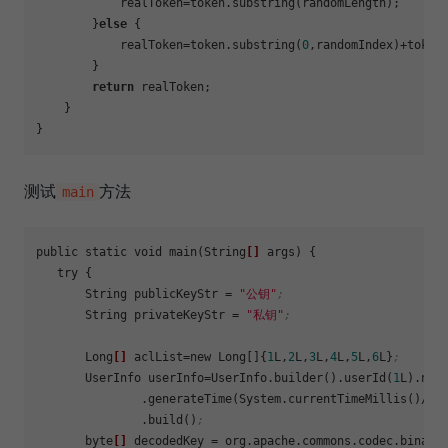
            realToken=token.substring(randomLength);

        }
else
 {

            realToken=token.substring(
0
,randomIndex)+token.
        }

return
 realToken;

    }

测试
方法
main
public static void main(String
[]
 args) {

   try {

       String 
publicKeyStr
 = 
"公钥"
;
       String 
privateKeyStr
 = 
"私钥"
;
       Long
[]
aclList
=new Long[]{
1
L,
2
L,
3
L,
4
L,
5
L,
6
L}
;
       UserInfo 
userInfo
=UserInfo.builder().userId(
1
L).nic
               .generateTime(System.currentTimeMillis()/100
               .build()
;
       byte
[]
decodedKey
 = org.apache.commons.codec.binary