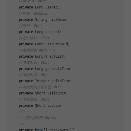
//账号id  8bit
private
 Long userId;

//昵称  dynamic
private
 String nickName;

//账号  8bit
private
 Long account;

//用户组id  8bit
private
 Long userGroupId;

//权限列表 8bit * N
private
 Long[] aclList;

//签发时间  8bit
private
 Long generateTime;

//有效时间  4bit
private
 Integer validTime;

//有效时间计算单位 2bit
private
 Short validUnit;

//签发来源  2bit
private
 Short source;

/**

     * 把数据解析成bytes

     */
private
byte
[] bean2byts(){
