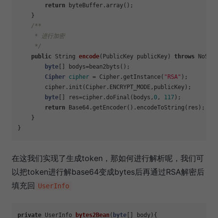
return
 byteBuffer.array();

    }

/**

     * 进行加密

     */
public
 String 
encode
(PublicKey publicKey)
throws
 NoSuc
byte
[] bodys=bean2byts();

Cipher
cipher
=
 Cipher.getInstance(
"RSA"
);

        cipher.init(Cipher.ENCRYPT_MODE,publicKey);

byte
[] res=cipher.doFinal(bodys,
0
, 
117
);

return
 Base64.getEncoder().encodeToString(res);

    }

在这我们实现了生成token，那如何进行解析呢，我们可
以把token进行解base64变成bytes后再通过RSA解密后
填充回
UserInfo
private
 UserInfo 
bytes2Bean
(
byte
[] body)
{
