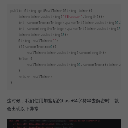
public String getRealToken(String token){

token
=token.substring(
"!1hassan"
.length())
;
    int 
randomIndex
=Integer.parseInt(token.substring(
0
,
2
),
    int 
randomLength
=Integer.parseInt(token.substring(
2
,
3
)
token
=token.substring(
3
)
;
    String 
realToken
=
""
;
    if(
randomIndex
==
0
){

realToken
=token.substring(randomLength)
;
    }else {

realToken
=token.substring(
0
,randomIndex)+token.sub
    }

    return realToken
;
这时候，我们使用加盐后的base64字符串去解密时，就
会出现以下异常