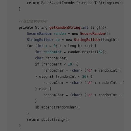
return
 Base64.getEncoder().encodeToString(res);

    }

//获取随机字符串
private
 String 
getRandomString
(
int
 length)
{

SecureRandom
random
=
new
SecureRandom
();

StringBuilder
sb
=
new
StringBuilder
(length);

for
 (
int
i
=
0
; i < length; i++) {

int
randomInt
=
 random.nextInt(
62
);

char
 randomChar;

if
 (randomInt < 
10
) {

                randomChar = (
char
) (
'0'
 + randomInt);

            } 
else
if
 (randomInt < 
36
) {

                randomChar = (
char
) (
'A'
 + randomInt - 
10
);
            } 
else
 {

                randomChar = (
char
) (
'a'
 + randomInt - 
36
);
            }

            sb.append(randomChar);

        }

return
 sb.toString();

    }
