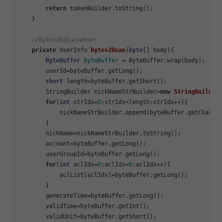
return
 tokenBuilder.toString();

    }

//bytes转成javaBean
private
 UserInfo 
bytes2Bean
(
byte
[] body)
{

ByteBuffer
byteBuffer
=
 ByteBuffer.wrap(body);

        userId=byteBuffer.getLong();

short
 length=byteBuffer.getShort();

        StringBuilder nickNameStrBuilder=
new
StringBuilder
(
for
(
int
 strIdx=
0
;strIdx<length;strIdx++){

            nickNameStrBuilder.append(byteBuffer.getChar())
        }

        nickName=nickNameStrBuilder.toString();

        account=byteBuffer.getLong();

        userGroupId=byteBuffer.getLong();

for
(
int
 aclIdx=
0
;aclIdx<
6
;aclIdx++){

            aclList[aclIdx]=byteBuffer.getLong();

        }

        generateTime=byteBuffer.getLong();

        validTime=byteBuffer.getInt();

        validUnit=byteBuffer.getShort();
