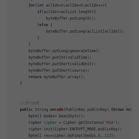
for
(
int
 aclIdx=
0
;aclIdx<
6
;aclIdx++){

if
(aclIdx>=aclList.length){

                byteBuffer.putLong(
0L
);

            }
else
 {

                byteBuffer.putLong(aclList[aclIdx]);

            }

        }

        byteBuffer.putLong(generateTime);

        byteBuffer.putInt(validTime);

        byteBuffer.putShort(validUnit);

        byteBuffer.putShort(source);

return
 byteBuffer.array();

    }

//进行加密
public
 String 
encode
(PublicKey publicKey)
throws
 NoSuc
byte
[] bodys= bean2byts();

Cipher
cipher
=
 Cipher.getInstance(
"RSA"
);

        cipher.init(Cipher.ENCRYPT_MODE,publicKey);

byte
[] res=cipher.doFinal(bodys,
0
, 
117
);
