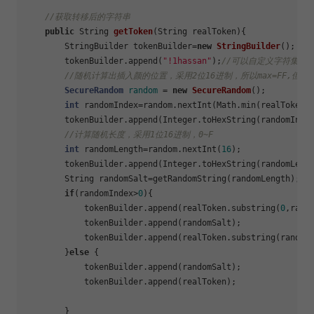
//获取转移后的字符串
public
 String 
getToken
(String realToken)
{

        StringBuilder tokenBuilder=
new
StringBuilder
();

        tokenBuilder.append(
"!1hassan"
);
//可以自定义字符集
//随机计算出插入颜的位置，采用2位16进制，所以max=FF,但是
SecureRandom
random
=
new
SecureRandom
();

int
 randomIndex=random.nextInt(Math.min(realToken.
        tokenBuilder.append(Integer.toHexString(randomIndex
//计算随机长度，采用1位16进制，0~F
int
 randomLength=random.nextInt(
16
);

        tokenBuilder.append(Integer.toHexString(randomLengt
        String randomSalt=getRandomString(randomLength);

if
(randomIndex>
0
){

            tokenBuilder.append(realToken.substring(
0
,rando
            tokenBuilder.append(randomSalt);

            tokenBuilder.append(realToken.substring(randomI
        }
else
 {

            tokenBuilder.append(randomSalt);

            tokenBuilder.append(realToken);

        }
