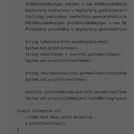
       X509EncodedKeySpec 
keySpec
 = new X509EncodedKeySpec
       KeyFactory 
keyFactory
 = KeyFactory.getInstance(
"RSA
       PublicKey 
publicKey
= keyFactory.generatePublic(keyS
       PKCS8EncodedKeySpec 
pkcs8EncodedKeySpec
 = new PKCS8
       PrivateKey 
privateKey
 = keyFactory.generatePrivate(
       String 
token
=userInfo.encode(publicKey)
;
       System.out.println(token)
;
       String 
returnToken
 = userInfo.getToken(token)
;
       System.out.println(returnToken)
;
       String 
realToken
=userInfo.getRealToken(returnToken)
       System.out.println(realToken)
;
       UserInfo 
userInfoDecode
=userInfo.decode(realToken,p
       System.out.println(JSONObject.toJSONString(userInfo
   }catch (Exception e){

       //TODO must deal witch exception

       e.printStackTrace()
;
   }
