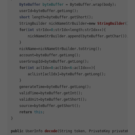
ByteBuffer
byteBuffer
=
 ByteBuffer.wrap(body);

    userId=byteBuffer.getLong();

short
 length=byteBuffer.getShort();

    StringBuilder nickNameStrBuilder=
new
StringBuilder
();

for
(
int
 strIdx=
0
;strIdx<length;strIdx++){

        nickNameStrBuilder.append(byteBuffer.getChar());

    }

    nickName=nickNameStrBuilder.toString();

    account=byteBuffer.getLong();

    userGroupId=byteBuffer.getLong();

for
(
int
 aclIdx=
0
;aclIdx<
6
;aclIdx++){

        aclList[aclIdx]=byteBuffer.getLong();

    }

    generateTime=byteBuffer.getLong();

    validTime=byteBuffer.getInt();

    validUnit=byteBuffer.getShort();

    source=byteBuffer.getShort();

return
this
;

}

public
 UserInfo 
decode
(String token, PrivateKey privateKey