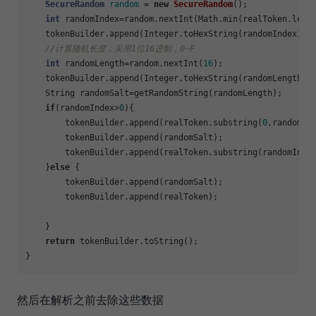
SecureRandom
random
=
new
SecureRandom
();

int
 randomIndex=random.nextInt(Math.min(realToken.leng
    tokenBuilder.append(Integer.toHexString(randomIndex));

//计算随机长度，采用1位16进制，0~F
int
 randomLength=random.nextInt(
16
);

    tokenBuilder.append(Integer.toHexString(randomLength));
    String randomSalt=getRandomString(randomLength);

if
(randomIndex>
0
){

        tokenBuilder.append(realToken.substring(
0
,randomInd
        tokenBuilder.append(randomSalt);

        tokenBuilder.append(realToken.substring(randomIndex
    }
else
 {

        tokenBuilder.append(randomSalt);

        tokenBuilder.append(realToken);

    }

return
 tokenBuilder.toString();

然后在解析之前去除这些数据