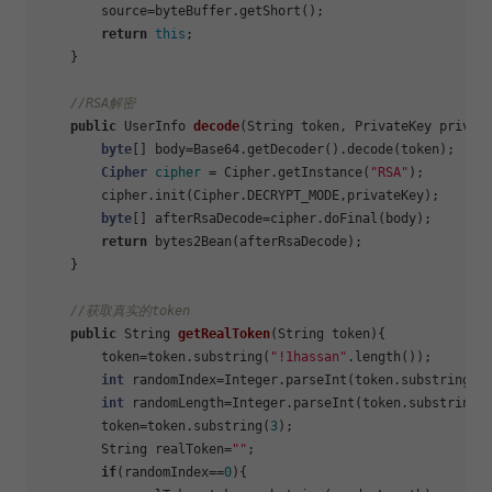
        source=byteBuffer.getShort();

return
this
;

    }

//RSA解密
public
 UserInfo 
decode
(String token, PrivateKey privat
byte
[] body=Base64.getDecoder().decode(token);

Cipher
cipher
=
 Cipher.getInstance(
"RSA"
);

        cipher.init(Cipher.DECRYPT_MODE,privateKey);

byte
[] afterRsaDecode=cipher.doFinal(body);

return
 bytes2Bean(afterRsaDecode);

    }

//获取真实的token
public
 String 
getRealToken
(String token)
{

        token=token.substring(
"!1hassan"
.length());

int
 randomIndex=Integer.parseInt(token.substring(
0
int
 randomLength=Integer.parseInt(token.substring(
        token=token.substring(
3
);

        String realToken=
""
;

if
(randomIndex==
0
){
