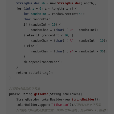
StringBuilder
sb
=
new
StringBuilder
(length);

for
 (
int
i
=
0
; i < length; i++) {

int
randomInt
=
 random.nextInt(
62
);

char
 randomChar;

if
 (randomInt < 
10
) {

            randomChar = (
char
) (
'0'
 + randomInt);

        } 
else
if
 (randomInt < 
36
) {

            randomChar = (
char
) (
'A'
 + randomInt - 
10
);

        } 
else
 {

            randomChar = (
char
) (
'a'
 + randomInt - 
36
);

        }

        sb.append(randomChar);

    }

return
 sb.toString();

}

//获取转移后的字符串
public
 String 
getToken
(String realToken)
{

    StringBuilder tokenBuilder=
new
StringBuilder
();

    tokenBuilder.append(
"!1hassan"
);
//可以自定义字符集
//随机计算出插入颜的位置，采用2位16进制，所以max=FF,但是FF<