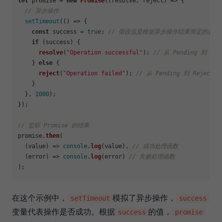
let
 promise = 
new
Promise
(
(
resolve, reject
) =>
 {

// 异步操作
setTimeout
(
() =>
 {

const
 success = 
true
; 
// 假设这是根据异步操作结果而定的逻辑
if
 (success) {

resolve
(
"Operation successful"
); 
// 从 Pending 到 Ful
    } 
else
 {

reject
(
"Operation failed"
); 
// 从 Pending 到 Rejected
    }

  }, 
1000
);

});

// 监听 Promise 的结果
promise.
then
(

(
value
) =>
console
.
log
(value), 
// 成功处理函数
(
error
) =>
console
.
log
(error) 
// 失败处理函数
在这个示例中，
模拟了异步操作，
setTimeout
success
变量代表操作是否成功。根据
的值，
success
promise