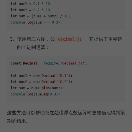
let
 num1 = 
0.1
 * 
10
let
 num2 = 
0.2
 * 
10
let
 sum = (num1 + num2) / 
10
console
.
log
(sum === 
0.3
使用第三方库，如
，它提供了更精确
decimal.js
的十进制运算：
const
Decimal
 = 
require
(
"decimal.js"
);

let
 num1 = 
new
Decimal
(
"0.1"
let
 num2 = 
new
Decimal
(
"0.2"
let
 sum = num1.
plus
console
.
log
(sum.
eq
(
0.3
这些方法可以帮助您在处理浮点数运算时更准确地得到预
期的结果。