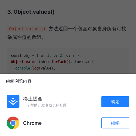
3.
Object.values()
方法返回一个包含对象自身所有可枚
Object.values()
举属性值的数组。
const
 obj = { 
a
: 
1
, 
b
: 
2
, 
c
: 
3
Object
.
values
(obj).
forEach
(
(
value
) =>
 {

console
.
log
(value);

继续浏览内容
4.
Object.entries()
稀土掘金
确定
一个帮助开发者成长的社区
APP内打开
方法返回一个给定对象自身可枚举
Object.entries()
属性的键值对数组。
Chrome
继续
收藏
68
11
关注