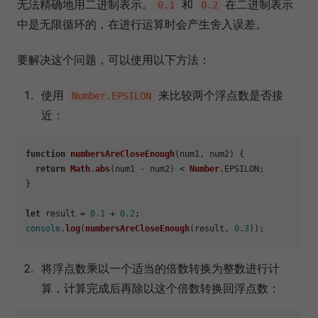
无法精确地用二进制表示。
和
在二进制表示
0.1
0.2
中是无限循环的，在进行运算时会产生舍入误差。
要解决这个问题，可以使用以下方法：
使用
来比较两个浮点数是否接
Number.EPSILON
近：
function
numbersAreCloseEnough
(
num1, num2
) {

return
Math
.
abs
(num1 - num2) < 
Number
.
EPSILON
;

}

let
 result = 
0.1
 + 
0.2
console
.
log
(
numbersAreCloseEnough
(result, 
0.3
将浮点数乘以一个适当的倍数转换为整数进行计
算，计算完成后再除以这个倍数转换回浮点数：