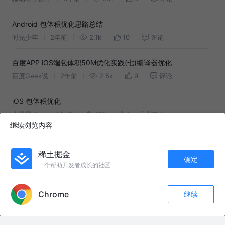
Android 包体积优化思路总结
时光少年
2年前
2.1k
10
评论
百度APP iOS端包体积50M优化实践(七)编译器优化
百度Geek说
2年前
2.5k
9
评论
iOS 包体积优化
小星星_ios
2年前
175
1
评论
继续浏览内容
iOS安装包大小优化笔记
upstream
3年前
5.2k
11
2
稀土掘金
确定
一个帮助开发者成长的社区
APP内打开
百度APP iOS端包体积50M优化实践(二) 图片优化
百度Geek说
3年前
2.3k
4
评论
Chrome
继续
收藏
20
6
关注
友情链接：