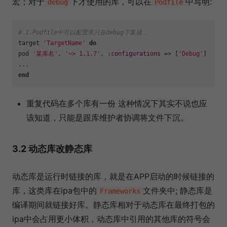
宏；对于
下才使用的库，可以在
中写明:
debug
Podfile
# 1.Podfile中可以配置库只在debug下集成， 
target 
'TargetName'
do
pod 
'某库名'
, 
'~> 1.1.7'
, 
:configurations
 => [
'Debug'
] 

end
重复代码在多个库有一份 这种情况下其实不说也应
该知道，只能是跟库维护者协调将文件下沉。
3.2 动态库改静态库
动态库是运行时链接的库，就是在APP启动的时候链接的
库，这类库在ipa包中的
文件夹中; 静态库是
Frameworks
编译期间就链接好库。静态库相对于动态库在最终打包的
ipa中会占用更小体积，动态库中引用的其他库的符号会