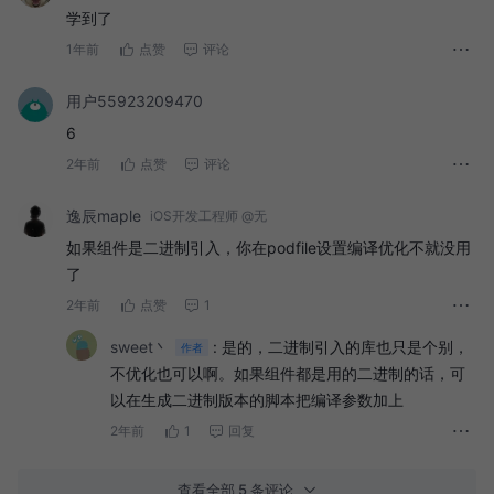
学到了
1年前
点赞
评论
用户55923209470
6
2年前
点赞
评论
逸辰maple
iOS开发工程师 @无
如果组件是二进制引入，你在podfile设置编译优化不就没用
了
2年前
点赞
1
sweet丶
:
是的，二进制引入的库也只是个别，
作者
不优化也可以啊。如果组件都是用的二进制的话，可
以在生成二进制版本的脚本把编译参数加上
2年前
1
回复
查看全部 5 条评论