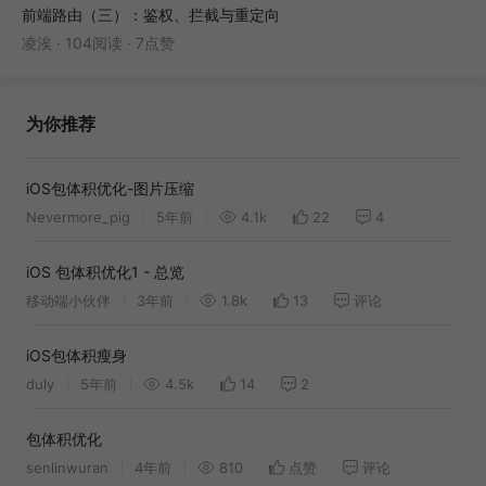
前端路由（三）：鉴权、拦截与重定向
凌涘
·
104阅读
·
7点赞
为你推荐
iOS包体积优化-图片压缩
Nevermore_pig
5年前
4.1k
22
4
iOS 包体积优化1 - 总览
移动端小伙伴
3年前
1.8k
13
评论
iOS包体积瘦身
duly
5年前
4.5k
14
2
包体积优化
senlinwuran
4年前
810
点赞
评论