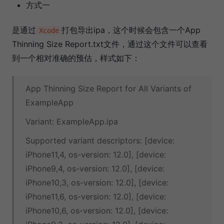
方式一
是通过
打包导出ipa，这个时候会包含一个App
Xcode
Thinning Size Report.txt文件，通过这个文件可以查看
到一个相对准确的预估，样式如下：
App Thinning Size Report for All Variants of
ExampleApp
Variant: ExampleApp.ipa
Supported variant descriptors: [device:
iPhone11,4, os-version: 12.0], [device:
iPhone9,4, os-version: 12.0], [device:
iPhone10,3, os-version: 12.0], [device:
iPhone11,6, os-version: 12.0], [device:
iPhone10,6, os-version: 12.0], [device: