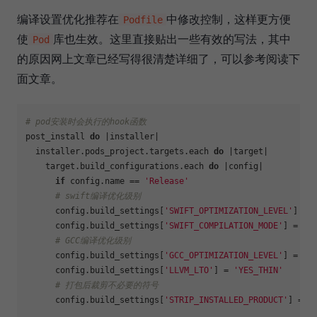
编译设置优化推荐在
中修改控制，这样更方便
Podfile
使
库也生效。这里直接贴出一些有效的写法，其中
Pod
的原因网上文章已经写得很清楚详细了，可以参考阅读下
面文章。
# pod安装时会执行的hook函数
post_install 
do
 |
installer
|

  installer.pods_project.targets.each 
do
 |
target
|

    target.build_configurations.each 
do
 |
config
|

if
 config.name == 
'Release'
# swift编译优化级别
      config.build_settings[
'SWIFT_OPTIMIZATION_LEVEL'
] = 
      config.build_settings[
'SWIFT_COMPILATION_MODE'
] = 
'w
# GCC编译优化级别
      config.build_settings[
'GCC_OPTIMIZATION_LEVEL'
] = 
'z
      config.build_settings[
'LLVM_LTO'
] = 
'YES_THIN'
# 打包后裁剪不必要的符号
      config.build_settings[
'STRIP_INSTALLED_PRODUCT'
] = 
'