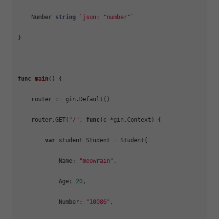
    Number 
string
`json: "number"`
}

func
main
()
 {

    router := gin.Default()

    router.GET(
"/"
, 
func
(c *gin.Context)
 {

var
 student Student = Student{

            Name: 
"meowrain"
,

            Age: 
20
,

            Number: 
"10086"
,
