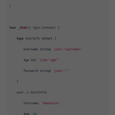
)

func
 _
html
(c *gin.Context)
 {

type
 UserInfo 
struct
 {

        Username 
string
`json:"username"`
        Age 
int
`json:"age"`
        Password 
string
`json:"-"`
    }

    user := UserInfo{

        Username: 
"meowrain"
,

        Age: 
20
,
