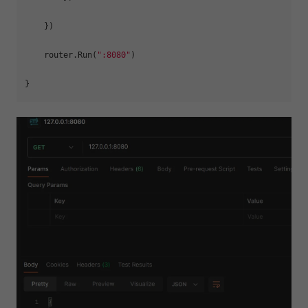
    })

    router.Run(
":8080"
)
