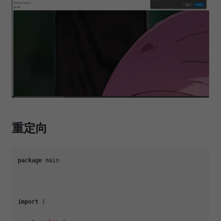
重定向
package
 main

import
 (
