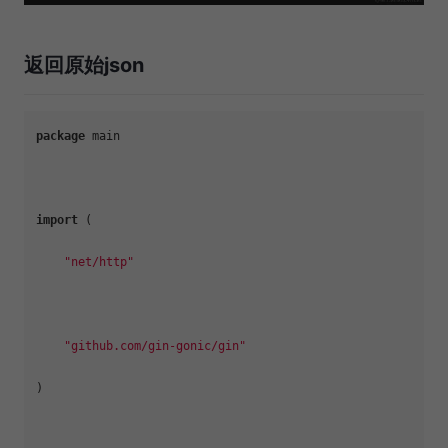
返回原始json
package
 main

import
 (

"net/http"
"github.com/gin-gonic/gin"
)
