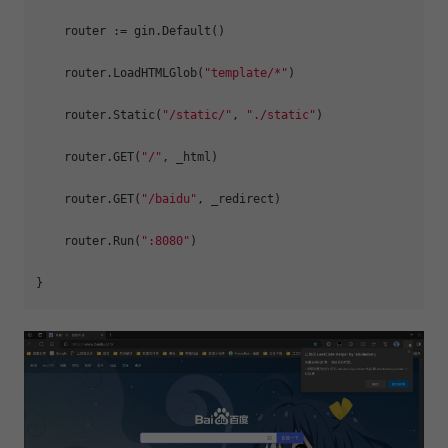
    router := gin.Default()

    router.LoadHTMLGlob(
"template/*"
)

    router.Static(
"/static/"
, 
"./static"
)

    router.GET(
"/"
, _html)

    router.GET(
"/baidu"
, _redirect)

    router.Run(
":8080"
)
