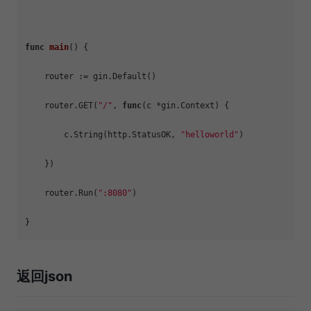
func
main
()
 {

    router := gin.Default()

    router.GET(
"/"
, 
func
(c *gin.Context)
 {

        c.String(http.StatusOK, 
"helloworld"
)

    })

    router.Run(
":8080"
)

返回json