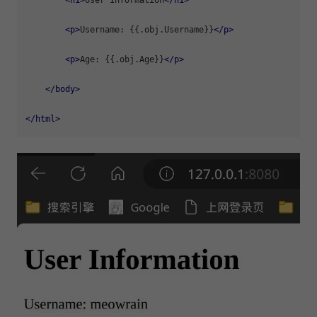
<
p
>
Username: {{.obj.Username}}
</
p
>
<
p
>
Age: {{.obj.Age}}
</
p
>
</
body
>
</
html
>