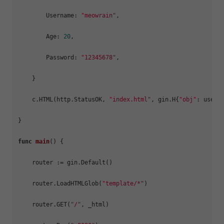
        Username: 
"meowrain"
,

        Age: 
20
,

        Password: 
"12345678"
,

    }

    c.HTML(http.StatusOK, 
"index.html"
, gin.H{
"obj"
: user})
}

func
main
()
 {

    router := gin.Default()

    router.LoadHTMLGlob(
"template/*"
)

    router.GET(
"/"
, _html)
