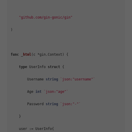
"github.com/gin-gonic/gin"
)

func
 _
html
(c *gin.Context)
 {

type
 UserInfo 
struct
 {

        Username 
string
`json:"username"`
        Age 
int
`json:"age"`
        Password 
string
`json:"-"`
    }

    user := UserInfo{
