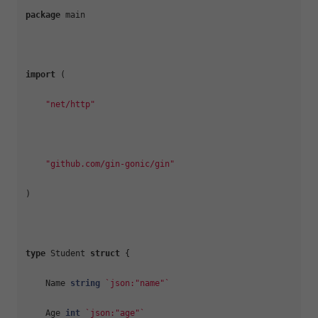
package
 main

import
 (

"net/http"
"github.com/gin-gonic/gin"
)

type
 Student 
struct
 {

    Name 
string
`json:"name"`
    Age 
int
`json:"age"`