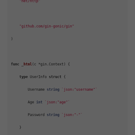
"net/http"
"github.com/gin-gonic/gin"
)

func
 _
html
(c *gin.Context)
 {

type
 UserInfo 
struct
 {

        Username 
string
`json:"username"`
        Age 
int
`json:"age"`
        Password 
string
`json:"-"`
    }
