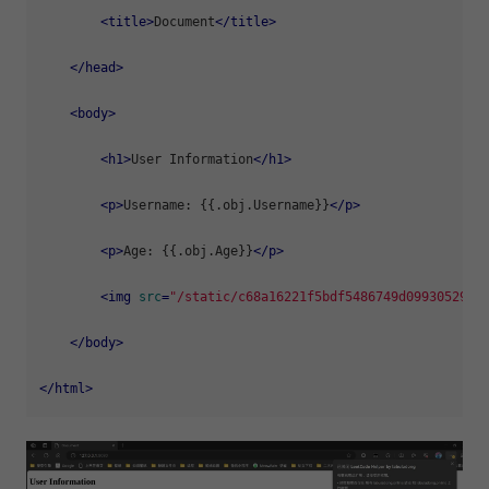
<
title
>
Document
</
title
>
</
head
>
<
body
>
<
h1
>
User Information
</
h1
>
<
p
>
Username: {{.obj.Username}}
</
p
>
<
p
>
Age: {{.obj.Age}}
</
p
>
<
img
src
=
"/static/c68a16221f5bdf5486749d0993052981
</
body
>
</
html
>