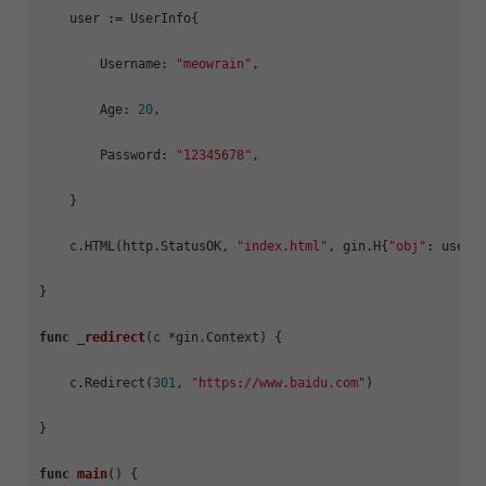
    user := UserInfo{

        Username: 
"meowrain"
,

        Age: 
20
,

        Password: 
"12345678"
,

    }

    c.HTML(http.StatusOK, 
"index.html"
, gin.H{
"obj"
: user})
}

func
 _
redirect
(c *gin.Context)
 {

    c.Redirect(
301
, 
"https://www.baidu.com"
)

}

func
main
()
 {
