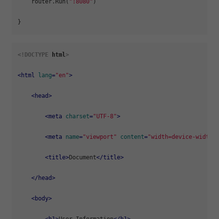
    router.Run(
":8080"
)

<!DOCTYPE 
html
>
<
html
lang
=
"en"
>
<
head
>
<
meta
charset
=
"UTF-8"
>
<
meta
name
=
"viewport"
content
=
"width=device-width,
<
title
>
Document
</
title
>
</
head
>
<
body
>
<
h1
>
User Information
</
h1
>