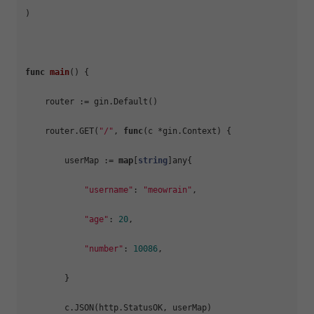
)

func
main
()
 {

    router := gin.Default()

    router.GET(
"/"
, 
func
(c *gin.Context)
 {

        userMap := 
map
[
string
]any{

"username"
: 
"meowrain"
,

"age"
: 
20
,

"number"
: 
10086
,

        }

        c.JSON(http.StatusOK, userMap)
