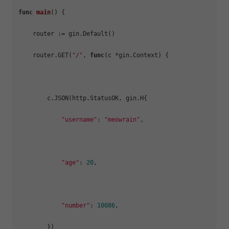
func
main
()
 {

    router := gin.Default()

    router.GET(
"/"
, 
func
(c *gin.Context)
 {

        c.JSON(http.StatusOK, gin.H{

"username"
: 
"meowrain"
,

"age"
: 
20
,

"number"
: 
10086
,

        })
