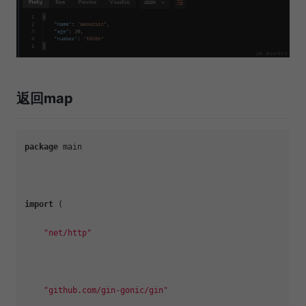
返回map
package
 main

import
 (

"net/http"
"github.com/gin-gonic/gin"