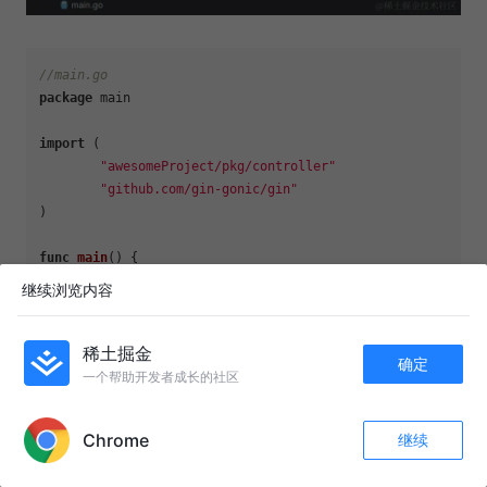
//main.go
package
 main

import
 (

"awesomeProject/pkg/controller"
"github.com/gin-gonic/gin"
)

func
main
()
 {

	router := gin.Default()

继续浏览内容
	router.LoadHTMLGlob(
"templates/*"
)

	router.GET(
"/"
, 
func
(c *gin.Context)
 {

		c.String(
200
, 
"helloworld"
)

稀土掘金
确定
	})

一个帮助开发者成长的社区
APP内打开
	router.NoRoute(controller.Default_route)

	router.Run(
":80"
)

Chrome
继续
}

评论
收藏
1
关注