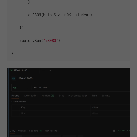
        }

        c.JSON(http.StatusOK, student)

    })

    router.Run(
":8080"
)
