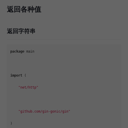
返回各种值
返回字符串
package
 main

import
 (

"net/http"
"github.com/gin-gonic/gin"
)
