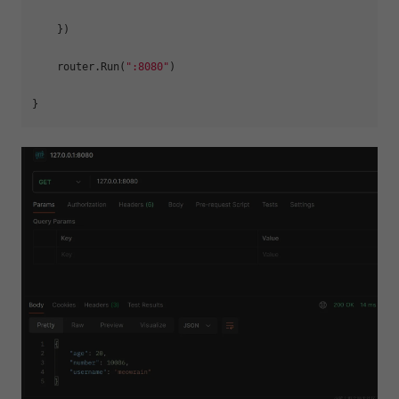
    })

    router.Run(
":8080"
)
