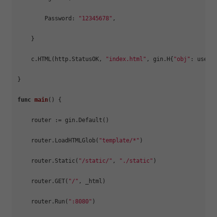
        Password: 
"12345678"
,

    }

    c.HTML(http.StatusOK, 
"index.html"
, gin.H{
"obj"
: user})
}

func
main
()
 {

    router := gin.Default()

    router.LoadHTMLGlob(
"template/*"
)

    router.Static(
"/static/"
, 
"./static"
)

    router.GET(
"/"
, _html)

    router.Run(
":8080"
)
