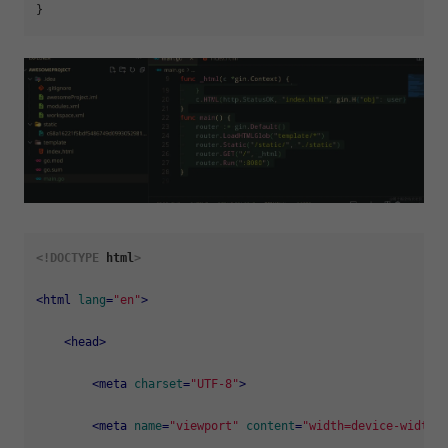
<!DOCTYPE 
html
>
<
html
lang
=
"en"
>
<
head
>
<
meta
charset
=
"UTF-8"
>
<
meta
name
=
"viewport"
content
=
"width=device-width,