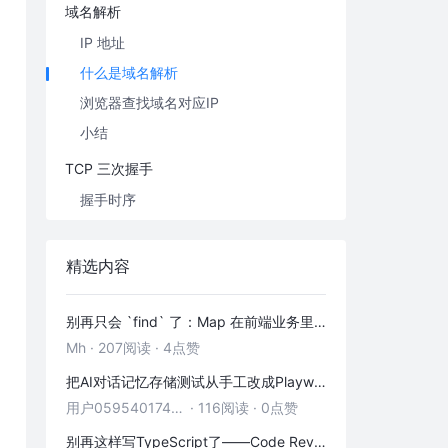
域名解析
IP 地址
什么是域名解析
浏览器查找域名对应IP
小结
TCP 三次握手
握手时序
三次握手数据包分析
为什么需要三次握手
精选内容
HTTP 请求
别再只会 `find` 了：Map 在前端业务里的真实用法
HTTP 响应
Mh
·
207阅读
·
4点赞
服务器
把AI对话记忆存储测试从手工改成Playwright+pytest，覆盖率从20%提到96%，回归时间缩短90%
MVC 后台处理阶段
用户05954017446
·
116阅读
·
0点赞
http 响应报文
别再这样写TypeScript了——Code Review中最常见的8个反模式