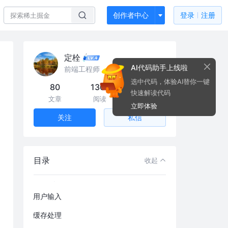
创作者中心
登录
注册
定栓
AI代码助手上线啦
前端工程师
选中代码，体验AI替你一键
80
130k
59
快速解读代码
文章
阅读
粉丝
立即体验
私信
关注
整体概述
目录
收起
URL释义
用户输入
缓存处理