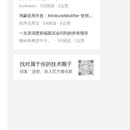
TCP 四次挥手
kyriewen
·
122阅读
·
2点赞
浏览器渲染
鸿蒙应用开发：AttributeModifier 使用教程
程序员黑豆
·
54阅读
·
0点赞
一文讲清楚前端面试会问到的所有缓存
银岭峰爽捞牛牛的大平原火鸡
·
59阅读
·
1点赞
找对属于你的技术圈子
回复「进群」加入官方微信群