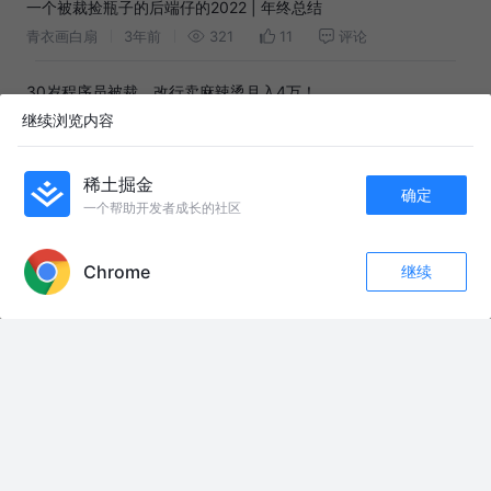
一个被裁捡瓶子的后端仔的2022 | 年终总结
青衣画白扇
3年前
321
11
评论
30岁程序员被裁，改行卖麻辣烫月入4万！
继续浏览内容
程序员云课堂
5年前
1.2k
5
2
同事工资2.3w, 外企苟了8年, 今年35岁, 本来准备被裁开始面试,
稀土掘金
确定
结果一直裁不到,最近拿了阿里offer,涨薪30%
品代码人生
2年前
1.1k
1
评论
一个帮助开发者成长的社区
APP内打开
2023年终总结：年终被砍、降薪、被拒，用我今年的经历给你几
Chrome
继续
收藏
454
194
个忠告
旧梦呀
2年前
9.0k
65
41
关注
友情链接：
#历史 #随笔
鹰总的离谱操作 #一人分饰多角#剧情
夏季穿这件禅服！透气又舒服，男女都能穿 夏季薄款斜襟大褂，透气舒适，
男女都能穿的禅服居士服，日常穿着自在又清爽。
#税收洼地 #税务稽查#开票经济#老板#财税
雷霆扫毒 高新公安连续破获两起贩毒案件 （记者：全媒体记者工作室 金凌娜