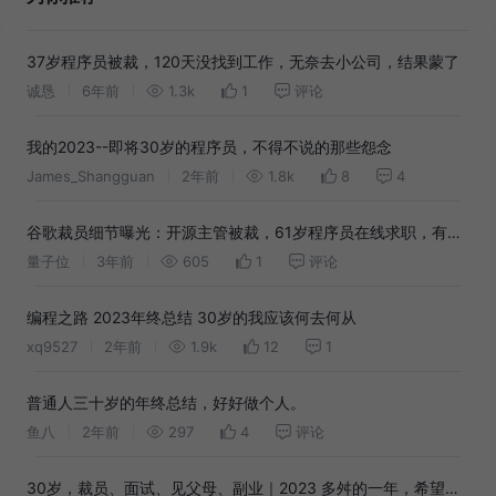
37岁程序员被裁，120天没找到工作，无奈去小公司，结果蒙了
诚恳
6年前
1.3k
1
评论
我的2023--即将30岁的程序员，不得不说的那些怨念
James_Shangguan
2年前
1.8k
8
4
谷歌裁员细节曝光：开源主管被裁，61岁程序员在线求职，有人
60天找不到工作就被遣返
量子位
3年前
605
1
评论
编程之路 2023年终总结 30岁的我应该何去何从
xq9527
2年前
1.9k
12
1
普通人三十岁的年终总结，好好做个人。
鱼八
2年前
297
4
评论
30岁，裁员、面试、见父母、副业｜2023 多舛的一年，希望