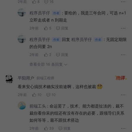
2年前
8
16
程序员芋仔
:
要给的，我是三年合同，可选 n+1
作者
立即走或者 n 到期走
2年前
5
回复
程序员芋仔
回复
程序员芋仔
:
无固定期限
作者
作者
的合同要 2n
2年前
2
回复
查看全部 16 条回复
平阳用户
前端工程师
看来安心搞技术确实没前途啊，这样也被裁
2年前
10
10
前端工头
:
命运罢了，技术、能力都是扯淡的，裁不
裁你看你呆的组还有没有存在的必要，跟领导们关系
如何等等，最不跟技术搭边
2年前
39
回复