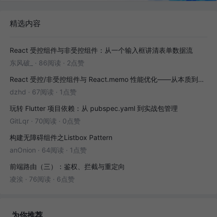
精选内容
React 受控组件与非受控组件：从一个输入框讲清表单数据流
东风破_
·
86阅读
·
2点赞
React 受控/非受控组件与 React.memo 性能优化——从本质到实战
dzhd
·
67阅读
·
1点赞
玩转 Flutter 项目依赖：从 pubspec.yaml 到实战包管理
GitLqr
·
70阅读
·
0点赞
构建无障碍组件之Listbox Pattern
anOnion
·
64阅读
·
1点赞
前端路由（三）：鉴权、拦截与重定向
凌涘
·
76阅读
·
6点赞
为你推荐