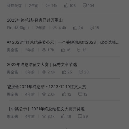
2024 一切顺利
番茄先森
2年前
14k
108
104
2023年终总结-轻舟已过万重山
FirstMrRight
2年前
4.4k
24
18
📢 2023年终总结获奖公示 | 一个关键词总结2023，你会选择哪
个词呢？
掘金酱
2年前
1.7k
18
12
2022年终总结征文大赛｜优秀文章节选
掘金酱
3年前
2.9k
25
20
🏆掘金2021年终总结 - 12.13-12.19征文大赏
掘金酱
4年前
2.6k
12
12
【中奖公示】2021年终总结征文大赛开奖啦
掘金酱
4年前
8.1k
48
89