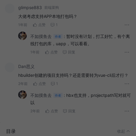
glimpse883
前端菜狗
大佬考虑支持APP本地打包吗？
1年前
点赞
1
不如摸鱼去
:
暂时没有计划，打工好忙，有个离
作者
线打包的库，uapp，可以看看。
1年前
点赞
回复
Dan思义
hbuilder创建的项目支持吗？还是需要转为vue-cli后才行？
介绍
2年前
点赞
1
安装
不如摸鱼去
:
hbx也支持，projectpath写对就可
作者
全局安装
以
局部安装
2年前
点赞
回复
特性
目录
配置
收起