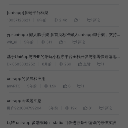
[uni-app]多端平台框架
18037128621
6年前
2.4k
1
评论
yp-uni-app 懒人脚手架 多首页标准懒人uni-app脚手架，支持
H5，微信小程序，安卓，IOS, 最接近原生tabar
wit_ui
5年前
311
1
评论
基于UniApp与PHP的陪玩小程序平台全栈开发与部署快速落地方
案
Dkl8583832252
8月前
269
点赞
1
uni-app的发展和应用
anyRTC
5年前
1.9k
6
1
uni-app面试题汇总
用户923004799204
3年前
19k
81
评论
玩转 uni-app 多端编译： static 目录进行条件编译的最佳实践