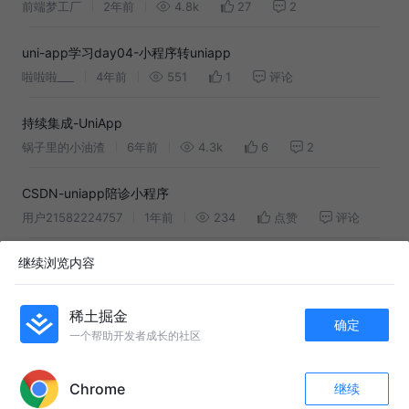
前端梦工厂
2年前
4.8k
27
2
uni-app学习day04-小程序转uniapp
啦啦啦___
4年前
551
1
评论
持续集成-UniApp
锅子里的小油渣
6年前
4.3k
6
2
CSDN-uniapp陪诊小程序
用户21582224757
1年前
234
点赞
评论
继续浏览内容
uni-app 简介
繁依Fanyi
3年前
396
点赞
评论
稀土掘金
确定
一个帮助开发者成长的社区
友情链接：
APP内打开
中国绿卡号称全球最难拿，跨国婚姻会是漏洞吗？
Chrome
继续
#Ai #舞蹈 #简单活力舞 #正能量 #抖音玩法合伙人计划 @抖加🔥上热门🔥
收藏
15
4
dou+🔥热点宝