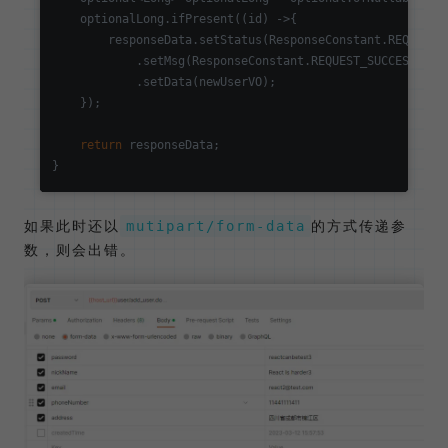
    optionalLong.ifPresent((id) ->{

        responseData.setStatus(ResponseConstant.REQUEST_O
            .setMsg(ResponseConstant.REQUEST_SUCCESS)

            .setData(newUserVO);

    });

return
 responseData;

如果此时还以
的方式传递参
mutipart/form-data
数，则会出错。