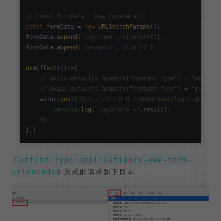
// const formData = new FormData();
const
 formData = 
new
URLSearchParams
();

formData.
append
(
"username"
,
"xiputerst"
);

formData.
append
(
"password"
,
"xipu123"
)

useEffect
(
()=>
{

// axios.defaults.headers["Content-Type"] = "applica
// axios.defaults.headers["Content-Type"] = "multipa
    axios.
post
(
"http://127.0.0.1:8080/user/login.do"
,for
console
.
log
(
"loginInfo ="
,result);

    })

Content-type:application/x-www-form-
方式的请求如下所示
urlencoded