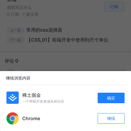
订阅
就想写点什么
0 订阅
·
7 篇文章
常用的css选择器
上一篇
【CSS_01】前端开发中使用到尺寸单位
下一篇
评论 0
继续浏览内容
即可发布评论！
登录 / 注册
0
/ 1000
发送
稀土掘金
确定
一个帮助开发者成长的社区
APP内打开
Chrome
继续
评论
收藏
15
关注