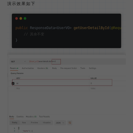
演示效果如下
public
 ResponseData<UserVO> 
getUserDetailById
(
@RequestPa
// 其余不变