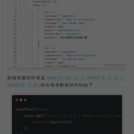
前端搭建的环境是
React-18.2 + Antd-5.2.0 +
;给出请求数据的代码如下
Axios1.3.4
useEffect
(
()=>
{

    axios.
get
(
"http://127.0.0.1:8080/user/list_user.do"
)
console
.
log
(result);

    })
