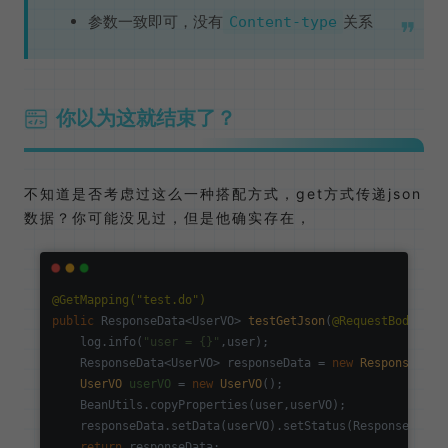
参数一致即可，没有
关系
Content-type
你以为这就结束了？
不知道是否考虑过这么一种搭配方式，get方式传递json
数据？你可能没见过，但是他确实存在，
@GetMapping("test.do")
public
 ResponseData<UserVO> 
testGetJson
(
@RequestBody
 Use
    log.info(
"user = {}"
,user);

    ResponseData<UserVO> responseData = 
new
ResponseData
UserVO
userVO
=
new
UserVO
();

    BeanUtils.copyProperties(user,userVO);

    responseData.setData(userVO).setStatus(ResponseConsta
return
 responseData;
