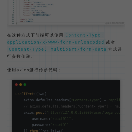
在这种方式下前端可以使用
Content-Type:
或者
application/x-www-form-urlencoded
方式进
Content-Type: multipart/form-data
行参数传递。
使用axios进行传参代码；
useEffect
(
()=>
{

    axios.
defaults
.
headers
[
"Content-Type"
] = 
"applicatio
// axios.defaults.headers["Content-Type"] = "multipa
    axios.
post
(
"http://127.0.0.1:8080/user/login.do"
,{

username
:
"react911"
,

password
:
'react911'
    }).
then
(
(
result
)=>
{
