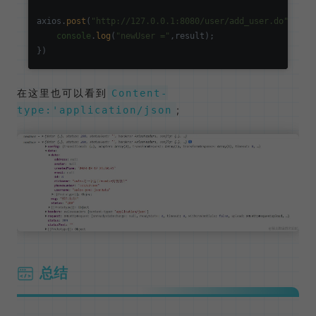
axios.
post
(
"http://127.0.0.1:8080/user/add_user.do"
,newU
console
.
log
(
"newUser ="
,result);

在这里也可以看到
Content-
;
type:'application/json
总结