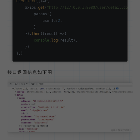
useEffect
(
()=>
{

    axios.
get
(
"http://127.0.0.1:8080/user/detail.do"
,{

params
:{

userId
:
2
,

        }

    }).
then
(
(
result
)=>
{

console
.
log
(result);

    })

接口返回信息如下图