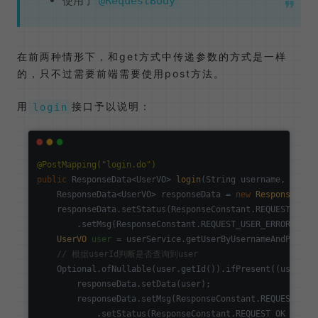
使用了
@RequestBody
在前两种情形下，和get方式中传递参数的方式是一样
的，只不过需要前端需要使用post方法。
用
接口予以说明：
login
@PostMapping("login.do")
public
 ResponseData<UserVO> 
login
(String username, Strin
    ResponseData<UserVO> responseData = 
new
ResponseData
    responseData.setStatus(ResponseConstant.REQUEST_ERROR
        .setMsg(ResponseConstant.REQUEST_USER_ERROR);

UserVO
user
=
 userService.getUserByUsernameAndPasswor
// 根据userId判断是否查询到user
    Optional.ofNullable(user.getId()).ifPresent((userVO) 
        responseData.setData(user);

        responseData.setMsg(ResponseConstant.REQUEST_LOGI
            .setStatus(ResponseConstant.REQUEST_OK_CODE);