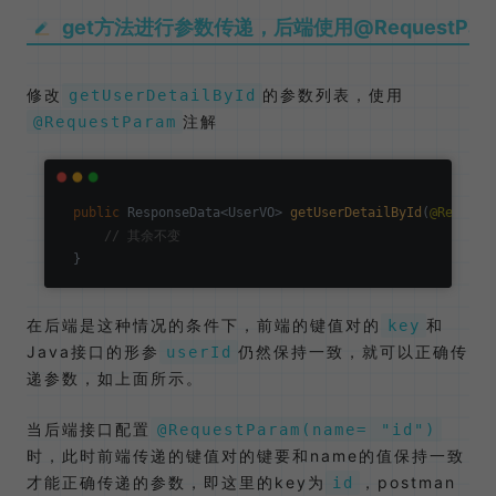
get方法进行参数传递，后端使用@RequestPar
修改
的参数列表，使用
getUserDetailById
注解
@RequestParam
public
 ResponseData<UserVO> 
getUserDetailById
(
@Request
// 其余不变
在后端是这种情况的条件下，前端的键值对的
和
key
Java接口的形参
仍然保持一致，就可以正确传
userId
递参数，如上面所示。
当后端接口配置
@RequestParam(name= "id")
时，此时前端传递的键值对的键要和name的值保持一致
才能正确传递的参数，即这里的key为
，postman
id