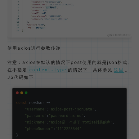
使用axios进行参数传递
注意：axios在默认的情况下post使用的就是json格式,
在不指定
的情况下，具体参见
这里
。
content-type
JS代码如下
const
 newUser ={

"username"
:
'axios-post-jsonData'
,

"password"
:
"password-axios"
,

"nickName"
:
"axios是一个基于Promise封装的库"
,

"phoneNumber"
:
"1112223344"
}
