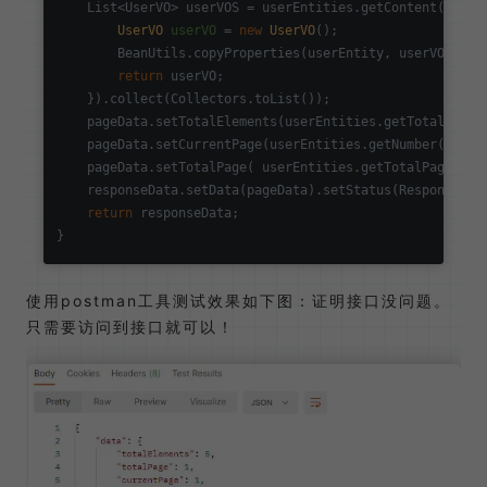
    List<UserVO> userVOS = userEntities.getContent().stre
UserVO
userVO
=
new
UserVO
();

        BeanUtils.copyProperties(userEntity, userVO);

return
 userVO;

    }).collect(Collectors.toList());

    pageData.setTotalElements(userEntities.getTotalElemen
    pageData.setCurrentPage(userEntities.getNumber() + 
1
    pageData.setTotalPage( userEntities.getTotalPages()).
    responseData.setData(pageData).setStatus(ResponseCons
return
 responseData;

使用postman工具测试效果如下图：证明接口没问题。
只需要访问到接口就可以！