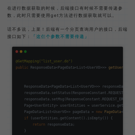
在进行数据获取的时候，后端接口有时候不需要传递参
数，此时只需要使用get方法进行数据获取就可以。
话不多说，上菜！后端有一个分页查询用户的接口，后端
接口如下：
这仨个参数不需要传递
@GetMapping("list_user.do")
public
 ResponseData<PageData<List<UserVO>>> 
getUsersByCo
    ResponseData<PageData<List<UserVO>>> responseData = 
    responseData.setStatus(ResponseConstant.REQUEST_ERROR
    responseData.setMsg(ResponseConstant.REQUEST_ERROR);

    Page<UserEntity> userEntities = userService.getUsersW
    PageData<List<UserVO>> pageData = 
new
PageData
<>();

if
 (userEntities.getContent().isEmpty()) {

return
 responseData;

    }
