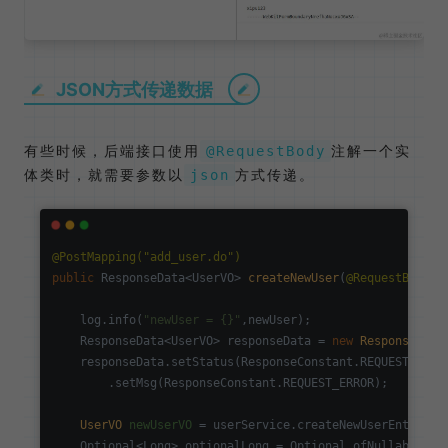
JSON方式传递数据
有些时候，后端接口使用
注解一个实
@RequestBody
体类时，就需要参数以
方式传递。
json
@PostMapping("add_user.do")
public
 ResponseData<UserVO> 
createNewUser
(
@RequestBody
 U
    log.info(
"newUser = {}"
,newUser);

    ResponseData<UserVO> responseData = 
new
ResponseData
    responseData.setStatus(ResponseConstant.REQUEST_ERROR
        .setMsg(ResponseConstant.REQUEST_ERROR);

UserVO
newUserVO
=
 userService.createNewUserEntity(ne
    Optional<Long> optionalLong = Optional.ofNullable(new