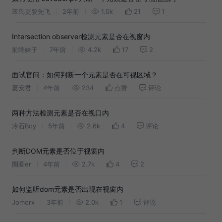
笨鸟更要先飞
2年前
1.0k
21
1
Intersection observer检测元素是否在视窗内
前端妹子
7年前
4.2k
17
2
面试官问：如何判断一个元素是否在可视区域？
夏安君
4年前
234
点赞
评论
两种方法检测元素是否在视口内
冷石Boy
5年前
2.6k
4
评论
判断DOM元素是否位于视窗内
圈圈er
4年前
2.7k
4
2
如何监听dom元素是否出现在视窗内
Jomorx
3年前
2.0k
1
评论