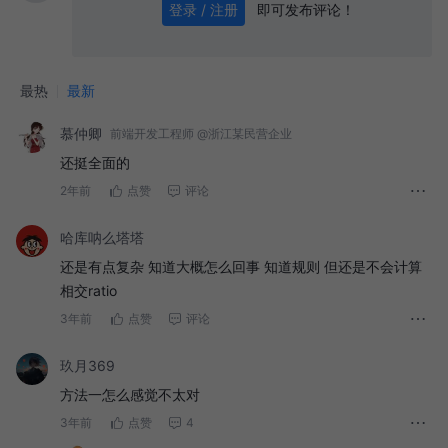
即可发布评论！
登录 / 注册
0
/ 1000
发送
最热
最新
慕仲卿
前端开发工程师 @浙江某民营企业
还挺全面的
2年前
点赞
评论
哈库呐么塔塔
还是有点复杂 知道大概怎么回事 知道规则 但还是不会计算
相交ratio
3年前
点赞
评论
玖月369
方法一怎么感觉不太对
3年前
点赞
4