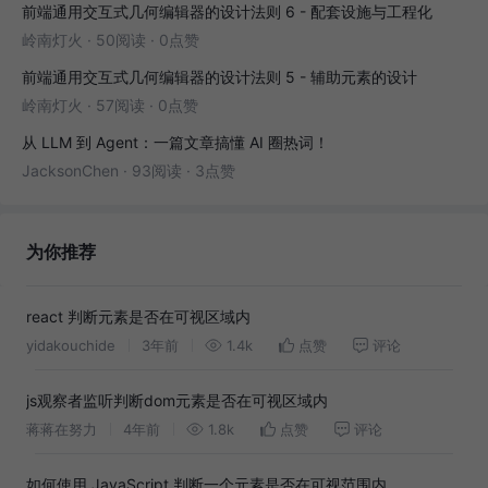
前端通用交互式几何编辑器的设计法则 6 - 配套设施与工程化
岭南灯火
·
50阅读
·
0点赞
前端通用交互式几何编辑器的设计法则 5 - 辅助元素的设计
岭南灯火
·
57阅读
·
0点赞
从 LLM 到 Agent：一篇文章搞懂 AI 圈热词！
JacksonChen
·
93阅读
·
3点赞
为你推荐
react 判断元素是否在可视区域内
yidakouchide
3年前
1.4k
点赞
评论
js观察者监听判断dom元素是否在可视区域内
蒋蒋在努力
4年前
1.8k
点赞
评论
如何使用 JavaScript 判断一个元素是否在可视范围内