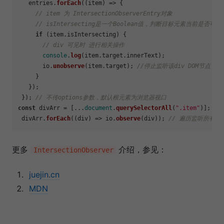
   entries.
forEach
(
(
item
) =>
 {

// item 为 IntersectionObserverEntry对象
// isIntersecting是一个Boolean值，判断目标元素当前是否可见
if
 (item.
isIntersecting
) {

// div 可见时 进行相关操作
console
.
log
(item.
target
.
innerText
);

       io.
unobserve
(item.
target
); 
//停止监听该div DOM节点
     }

   });

 }); 
// 不传options参数，默认根元素为浏览器视口
const
 divArr = [...
document
.
querySelectorAll
(
".item"
)];

 divArr.
forEach
(
(
div
) =>
 io.
observe
(div)); 
// 遍历监听所有div
更多
介绍，参见：
IntersectionObserver
juejin.cn
MDN