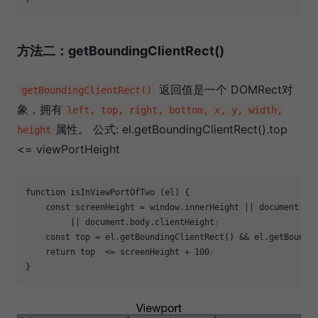
方法二：getBoundingClientRect()
返回值是一个 DOMRect对
getBoundingClientRect()
象，拥有
left, top, right, bottom, x, y, width,
属性。 公式: el.getBoundingClientRect().top
height
<= viewPortHeight
function isInViewPortOfTwo (el) {

    const 
screenHeight
 = window.innerHeight || document.doc
    	 || document.body.clientHeight
;
    const 
top
 = el.getBoundingClientRect() && el.getBoundi
    return top  <= screenHeight + 100
;