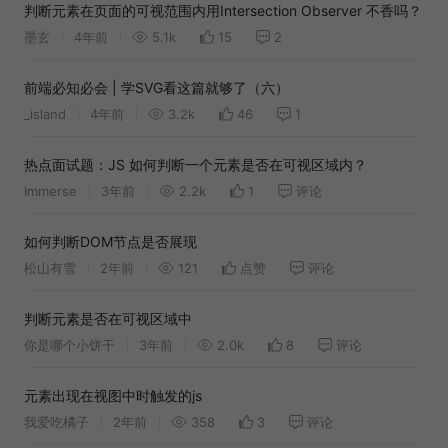
判断元素在页面的可视范围内用Intersection Observer 不香吗？
墨玄
4年前
5.1k
15
2
前端必知必会 | 学SVG看这篇就够了（六）
_island
4年前
3.2k
46
1
热点面试题：JS 如何判断一个元素是否在可视区域内？
Immerse
3年前
2.2k
1
评论
如何判断DOM节点是否展现
松山有雪
2年前
121
点赞
评论
判断元素是否在可视区域中
你是哪个小饼干
3年前
2.0k
8
评论
元素出现在视图中时触发的js
我爱吃橘子
2年前
358
3
评论