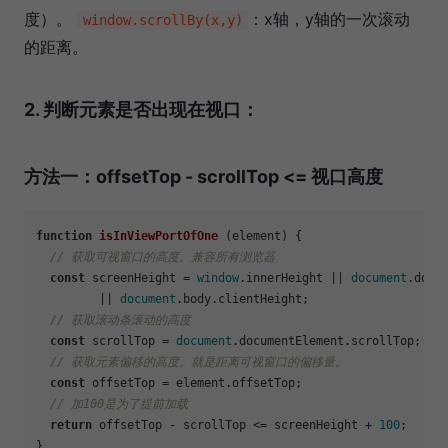
度）。
：x轴，y轴的一次滚动
window.scrollBy(x,y)
的距离。
2. 判断元素是否出现在视口：
方法一：offsetTop - scrollTop <= 视口高度
function
isInViewPortOfOne
 (element) {

// 获取可视窗口的高度。兼容所有浏览器
const
 screenHeight = 
window
.
innerHeight
 || 
document
.
docu
  	 || 
document
.
body
.
clientHeight
;

// 获取滚动条滚动的高度
const
 scrollTop = 
document
.
documentElement
.
scrollTop
;

// 获取元素偏移的高度。就是距离可视窗口的偏移量。
const
 offsetTop = element.
offsetTop
;

// 加100是为了提前加载
return
 offsetTop - scrollTop <= screenHeight + 
100
;
