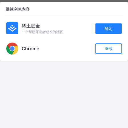
聊一聊如何对元素可视区域进行判定
继续浏览内容
没空铲屎的艾伦
3年前
1.6k
6
1
稀土掘金
确定
一个帮助开发者成长的社区
友情链接：
APP内打开
世子爷这辈子只红过一次眼眶，兔子受伤的那天夜里。 #抖音精选App次元季
#抖音精选App征稿中 #二次元 #ai漫剧 #原创动画
Chrome
继续
大家感觉谁能夺冠呢？ #CFM嘉年华 #CFMLS19 #CFMLS19总决赛
收藏
64
15
#CFML白鲨KZ泉城争冠
关注
#三十分钟超长视频 #AI人工智能搜题经常断章取义犯错误 #HLWRC高数学
霸微积分calculus #真实生活分享计划 #泰勒公式求极限存在必单一
#【arctanarcsinx出去屈磕】逆天海离薇求解arcsinarctanx七阶麦克劳林展
开式易得缺项犯错误，请用省略号代替佩亚诺余项和更高阶等价无穷小量。
sier数学xioo对数是logarithm的Lnx并非inx。他们的夹子(哈咧个尬的)？湖南
无兰益阳dóu桃江方言：中间人(嬁尴您)圆工刖根输入(虚玉)加减乘除(佳赶棱
局)，我讲话不清楚(ngǒǒ港瓦勿亲此耳)罗刹芽枝(栌萨ngá鸡)蜘蛛子寄举的。
。 。 . .
《大师》 #锐评
83岁老师，退休金1万多，为防痴呆，狂买保健品 #关爱老人 #退休生活 #记
录老人晚年生活 #善待老人就是善待明天的自己 #多听老人言受益一生
#爱国无罪 #穿越老上海的记忆 双枪老太婆和黑侠昌
西湖大学2026本科开学典礼，本科新生代表沈依辰发言！ #西湖大学 #开学