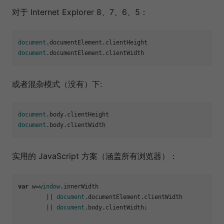
对于 Internet Explorer 8、7、6、5：
document
.
documentElement
.
clientHeight
document
.
documentElement
.
clientWidth
或者混杂模式（没有）下:
document
.
body
.
clientHeight
document
.
body
.
clientWidth
实用的 JavaScript 方案（涵盖所有浏览器）：
var
 w=
window
.
innerWidth
	|| 
document
.
documentElement
.
clientWidth
	|| 
document
.
body
.
clientWidth
;
