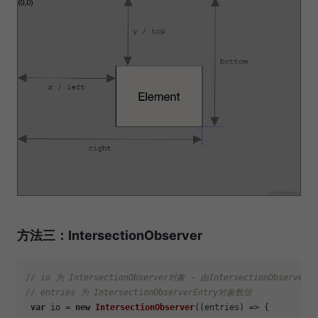
方法三：IntersectionObserver
// io 为 IntersectionObserver对象 - 由IntersectionObserve
// entries 为 IntersectionObserverEntry对象数组
var
 io = 
new
IntersectionObserver
(
(
entries
) =>
 { 
