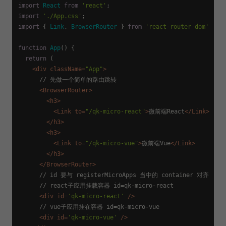
import
React
from
'react'
import
'./App.css'
import
 { 
Link
, 
BrowserRouter
 } 
from
'react-router-dom'
function
App
(
) {

return
 (

<
div
className
=
"App"
>
      // 先做一个简单的路由跳转

<
BrowserRouter
>
<
h3
>
<
Link
to
=
"/qk-micro-react"
>
微前端React
</
Link
>
</
h3
>
<
h3
>
<
Link
to
=
"/qk-micro-vue"
>
微前端Vue
</
Link
>
</
h3
>
</
BrowserRouter
>
      // id 要与 registerMicroApps 当中的 container 对齐

      // react子应用挂载容器 id=qk-micro-react

<
div
id
=
'qk-micro-react'
 />
      // vue子应用挂在容器 id=qk-micro-vue

<
div
id
=
'qk-micro-vue'
 />