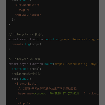
<
BrowserRouter
>
<
App
 />
</
BrowserRouter
>
  );

}

// lifecycle => 初始化
export
async
function
bootstrap
(
props: Record<
string
, 
any
>
)
console
.
log
(props)

}

// lifecycle => 挂载
export
async
function
mount
(
props: Record<
string
, 
any
>
) {

createRoot
(props);

//qiankun环境中渲染
  root.
render
(

<
BrowserRouter
      // 
对两种不同的环境分别给出不同的基础路径
basename
=
{window.__POWERED_BY_QIANKUN__
 ? '/
qk-micro
    >
<
App
 />