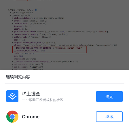
继续浏览内容
稀土掘金
应用通过判断
的布尔值
window.__POWERED_BY_QIANKUN
确定
一个帮助开发者成长的社区
来确定运行的环境
APP内打开
Chrome
继续
这篇文章主要是给对
阅读不明白的jym出
qiankun docs
收藏
44
9
关注
的一个小demo，特别是
这一块，网上完整的文章
vite