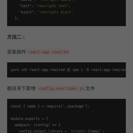
"test"
:
"rescripts test"
,
"eject"
:
"rescripts eject"
}
,
方法二：
安装插件
react-app-rewired
yarn 
add
根目录下新增
文件
config-overrides.js
const { name } = require('./package')
;
module.exports
 = {

  webpack: (config) => {

config.output.library
 = `
${name}
-[name]`
;