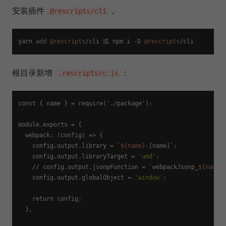
安装插件
，
@rescripts/cli
yarn 
add
@rescripts
/
cli 或 npm i 
-
D 
@rescripts
/
根目录新增
：
.rescriptsrc.js
const { name } = require('./package')
;
module.exports
 = {

  webpack: (config) => {

config.output.library
 = `
${name}
-[name]`
;
config.output.libraryTarget
 = 
'umd'
;
    // 
config.output.jsonpFunction
 = `webpackJsonp_
${name}
config.output.globalObject
 = 
'window'
;
    return config
;
  },
