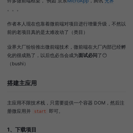
许多微前端框架， 例如 京东
MicroApp
，腾讯
无界
。。。
作者本人现在也靠着微前端对项目进行增量升级，不然以
前的老项目真的是太难改动了（类目）
业界大厂纷纷推出微前端技术，微前端在大厂内部已经孵
化的很成熟了，以后也必当会成为
面试必问
了😶
（bushi）
搭建主应用
主应用不限技术栈，只需要提供一个容器 DOM，然后注
册微应用并
即可。
start
1、下载项目