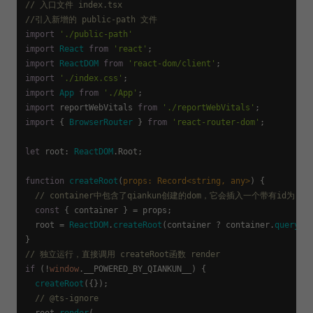
// 入口文件 index.tsx
//引入新增的 public-path 文件
import
'./public-path'
import
React
from
'react'
import
ReactDOM
from
'react-dom/client'
import
'./index.css'
import
App
from
'./App'
import
 reportWebVitals 
from
'./reportWebVitals'
import
 { 
BrowserRouter
 } 
from
'react-router-dom'
;

let
root
: 
ReactDOM
.
Root
;

function
createRoot
(
props: Record<
string
, 
any
>
) {

// container中包含了qiankun创建的dom，它会插入一个带有id为root
const
 { container } = props;

  root = 
ReactDOM
.
createRoot
(container ? container.
querySe
// 独立运行，直接调用 createRoot函数 render
if
 (!
window
.
__POWERED_BY_QIANKUN__
) {

createRoot
({});

// @ts-ignore
  root.
render
(
