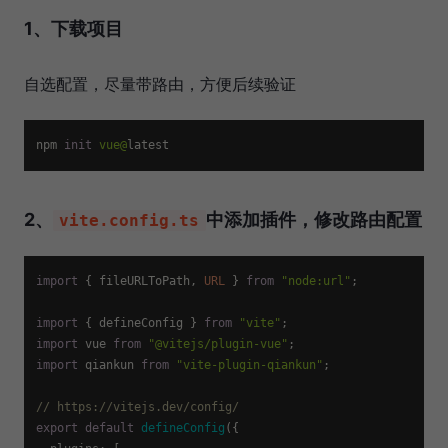
1、下载项目
自选配置，尽量带路由，方便后续验证
npm 
init
vue@
2、
中添加插件，修改路由配置
vite.config.ts
import
 { fileURLToPath, 
URL
 } 
from
"node:url"
;

import
 { defineConfig } 
from
"vite"
import
 vue 
from
"@vitejs/plugin-vue"
import
 qiankun 
from
"vite-plugin-qiankun"
;

// https://vitejs.dev/config/
export
default
defineConfig
({
