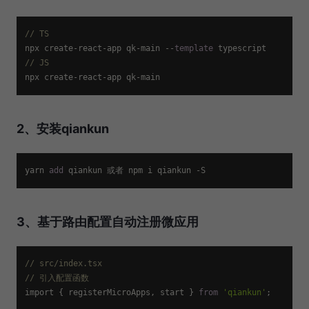
// TS
npx create-react-app qk-main --
template
// JS
2、安装qiankun
yarn 
add
3、基于路由配置自动注册微应用
// src/index.tsx
// 引入配置函数
import { registerMicroApps, start } 
from
'qiankun'
;
