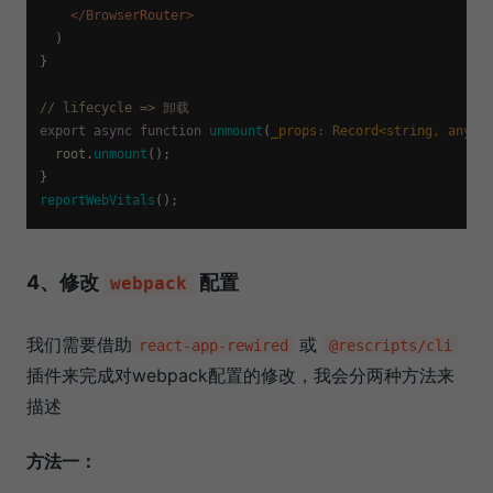
</
BrowserRouter
>
  )

}

// lifecycle => 卸载
export
async
function
unmount
(
_props: Record<
string
, 
any
>
) 
  root.
unmount
();

reportWebVitals
4、修改
配置
webpack
我们需要借助
或
react-app-rewired
@rescripts/cli
插件来完成对webpack配置的修改，我会分两种方法来
描述
方法一：