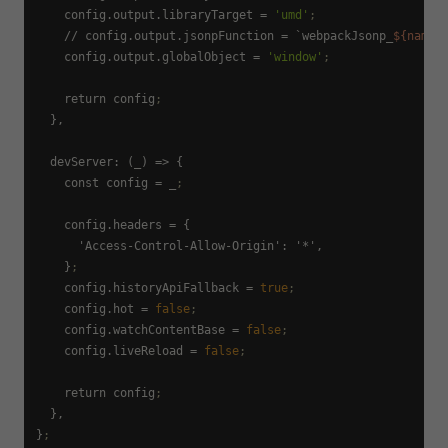
config.output.libraryTarget
 = 
'umd'
;
    // 
config.output.jsonpFunction
 = `webpackJsonp_
${name}
config.output.globalObject
 = 
'window'
;
    return config
;
  },

  devServer: (_) => {

    const 
config
 = _
;
config.headers
 = {

      'Access-Control-Allow-Origin': '*',

    }
;
config.historyApiFallback
 = 
true
;
config.hot
 = 
false
;
config.watchContentBase
 = 
false
;
config.liveReload
 = 
false
;
    return config
;
  },

}
;