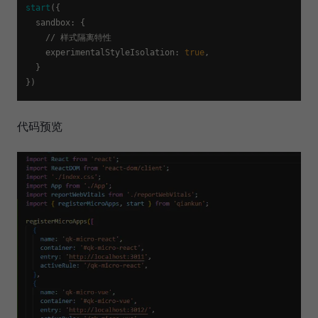
start
({

sandbox
: {

    // 样式隔离特性

experimentalStyleIsolation
: 
true
,

  }

代码预览