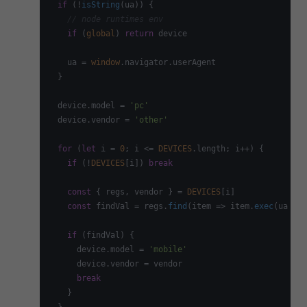
if
 (!
isString
(ua)) {

// node runtimes env
if
 (
global
) 
return
 device

    ua = 
window
.
navigator
.
userAgent
  }

  device.
model
 = 
'pc'
  device.
vendor
 = 
'other'
for
 (
let
 i = 
0
; i <= 
DEVICES
.
length
; i++) {

if
 (!
DEVICES
[i]) 
break
const
 { regs, vendor } = 
DEVICES
[i]

const
 findVal = regs.
find
(
item
 =>
 item.
exec
(ua 
as
if
 (findVal) {

      device.
model
 = 
'mobile'
      device.
vendor
 = vendor

break
    }
