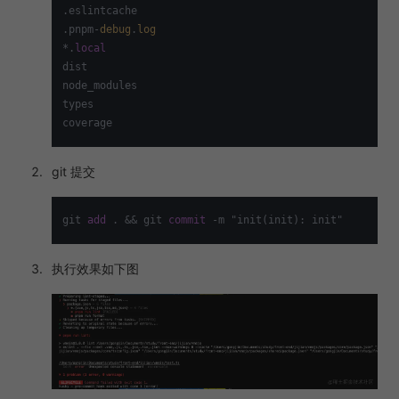
.eslintcache

.pnpm-
debug
.
log
*.
local
dist

node_modules

types

git 提交
git 
add
 . 
&&
 git 
commit
-
执行效果如下图