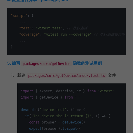
"script"
:
{
    ...

"test"
:
"vitest test"
,
// 执行测试
"coverage"
:
"vitest run --coverage"
// 执行测试覆盖率，需要安装
}
5. 编写
函数的测试用例
packages/core/getDevice
新建
文件
packages/core/getDevice/index.test.ts
import
 { expect, describe, it } 
from
'vitest'
import
 { getDevice } 
from
'.'
describe
(
'device test'
, 
() =>
 {

it
(
'The device should return {}'
, 
() =>
 {

const
 browser = 
getDevice
()

expect
(browser).
toEqual
({
