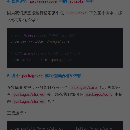
4. 如何运行
中的
脚本
packages/core
scripts
因为我们想直接运行指定某个包
下的某个脚本，那
packages/*
么你可以这么做：
# 运行 
@vmejs
/core 包中的 dev 命令
pnpm dev --filter 
@vmejs
/core

# 运行 
@vmejs
/core 包中的 build 命令
pnpm build --filter 
@vmejs
5. 各个
模块包间的相互依赖
packages/*
在实际开发中，不可能只存在一个
包，可能还
packages/core
有
等，那么我们如何在
中依
packages/shared
packages/core
赖
呢？
packages/shared
直接运行：