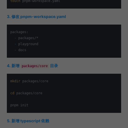
touch
3. 修改 pnpm-workspace.yaml
  -
  -
  -
4. 新增
目录
packages/core
mkdir
 packages/core

cd
 packages/core

5. 新增 typescript 依赖