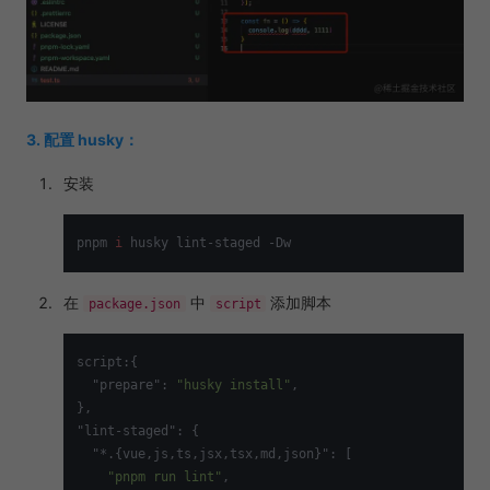
3. 配置 husky：
安装
pnpm 
i
在
中
添加脚本
package.json
script
script:{

  "prepare": 
"husky install"
,

},

"lint-staged": {

  "*.{vue,js,ts,jsx,tsx,md,json}": [

"pnpm run lint"
,
