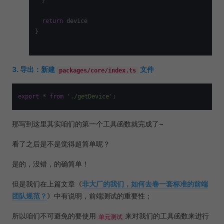
  }

return
 device

}

3. 导出：新建
文件
packages/core/index.ts
export
 * 
from
'./getDevice'
那写到这里其实咱们的第一个工具函数就完成了~
看了之后是不是觉得超简单呢？
是的，没错，的确简单！
但是我们在上篇文章《
非大厂的我们，如何去卷一套标准的前端
团队规范？
》中有说明，前端测试的重要性；
所以咱们不可避免的要使用
来对我们的工具函数来进行
单元测试