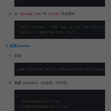
在
中
添加脚本
package.json
script
"lint"
:
"eslint . --ext .vue,.js,.ts,.jsx,.tsx,.json -
"lint:fix"
:
"pnpm run lint --fix"
,
2. 配置 prettier：
安装
新建 .prettierrc（非必须，可不填）
{
"bracketSpacing"
:
true
,
"jsxBracketSameLine"
:
true
,