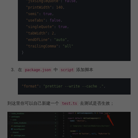
"jsxSingleQuote"
:
false
,
"printWidth"
:
140
,
"semi"
:
true
,
"useTabs"
:
false
,
"singleQuote"
:
true
,
"tabWidth"
:
2
,
"endOfLine"
:
"auto"
,
"trailingComma"
:
"all"
}
在
中
添加脚本
package.json
script
"format"
:
"prettier --write --cache ."
,
到这里你可以自己新建一个
去测试是否生效；
test.ts