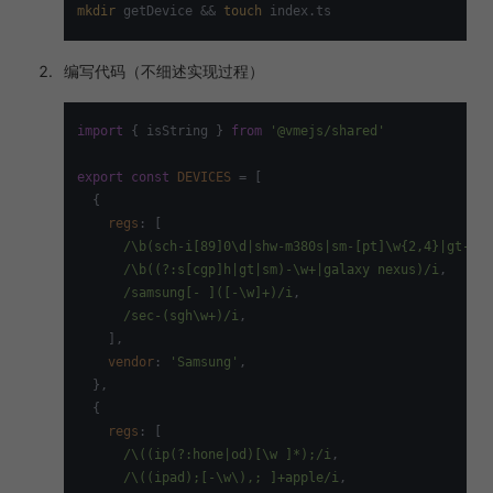
mkdir
 getDevice && 
touch
编写代码（不细述实现过程）
import
 { isString } 
from
'@vmejs/shared'
export
const
DEVICES
 = [

  {

regs
: [

/\b(sch-i[89]0\d|shw-m380s|sm-[pt]\w{2,4}|gt-[pn
/\b((?:s[cgp]h|gt|sm)-\w+|galaxy nexus)/i
,

/samsung[- ]([-\w]+)/i
,

/sec-(sgh\w+)/i
,

    ],

vendor
: 
'Samsung'
,

  },

  {

regs
: [

/\((ip(?:hone|od)[\w ]*);/i
,

/\((ipad);[-\w\),; ]+apple/i
,
