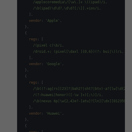
/applecoremedia\/[\w\.]+ \((ipad)/i
,

/\b(ipad)\d\d?,\d\d?[;\]].+ios/i
,

    ],

vendor
: 
'Apple'
,

  },

  {

regs
: [

/(pixel c)\b/i
,

/droid.+; (pixel[\daxl ]{0,6})(?: bui|\))/i
,

    ],

vendor
: 
'Google'
,

  },

  {

regs
: [

/\b((?:ag[rs][23]?|bah2?|sht?|btv)-a?[lw]\d{2})\
/(?:huawei|honor)([-\w ]+)[;\)]/i
,

/\b(nexus 6p|\w{2,4}e?-[atu]?[ln][\dx][012359c][
    ],

vendor
: 
'Huawei'
,

  },

  {
