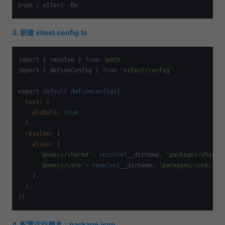
pnpm 
i
3. 新建 vitest.config.ts
import { resolve } 
from
'path'
import { defineConfig } 
from
'vitest/config'
export 
default
defineConfig
({

test
: {

globals
: 
true
  },

resolve
: {

alias
: {

'@vmejs/shared'
: 
resolve
(__dirname, 
'packages/shared
'@vmejs/core'
: 
resolve
(__dirname, 
'packages/core/ind
    },

  },

4. 配置运行脚本：package.json