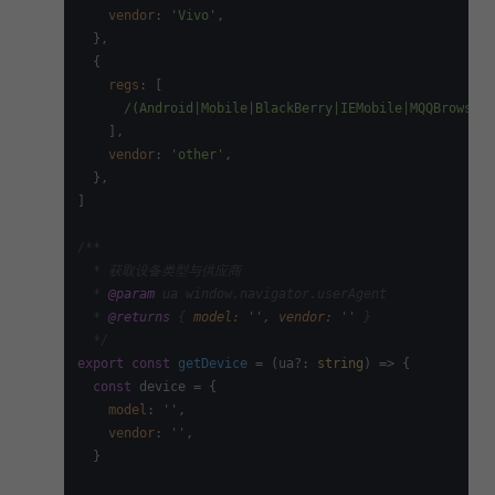
vendor
: 
'Vivo'
,

  },

  {

regs
: [

/(Android|Mobile|BlackBerry|IEMobile|MQQBrowser|
    ],

vendor
: 
'other'
,

  },

]

/**

  * 获取设备类型与供应商

  * 
@param
 ua window.navigator.userAgent

  * 
@returns
 {
 model: '', vendor: '' 
}

  */
export
const
getDevice
 = (
ua?: 
string
) => {

const
 device = {

model
: 
''
,

vendor
: 
''
,

  }
