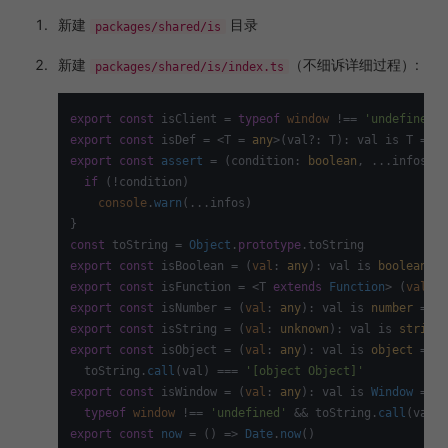
新建
目录
packages/shared/is
新建
（不细诉详细过程）:
packages/shared/is/index.ts
export
const
 isClient = 
typeof
window
 !== 
'undefined'
export
const
 isDef = <T = 
any
>(val?: T): val is T => 
t
export
const
assert
 = (
condition: 
boolean
, ...infos: 
a
if
 (!condition)

console
.
warn
(...infos)

const
 toString = 
Object
.
prototype
.
toString
export
const
 isBoolean = (
val
: 
any
): val is 
boolean
 =>
export
const
 isFunction = <T 
extends
Function
> (
val
: 
a
export
const
 isNumber = (
val
: 
any
): val is 
number
 => 
t
export
const
 isString = (
val
: 
unknown
): val is 
string
 
export
const
 isObject = (
val
: 
any
): val is 
object
 =>

  toString.
call
(val) === 
'[object Object]'
export
const
 isWindow = (
val
: 
any
): val is 
Window
 =>

typeof
window
 !== 
'undefined'
 && toString.
call
(val) 
export
const
now
 = (
) => 
Date
.
now