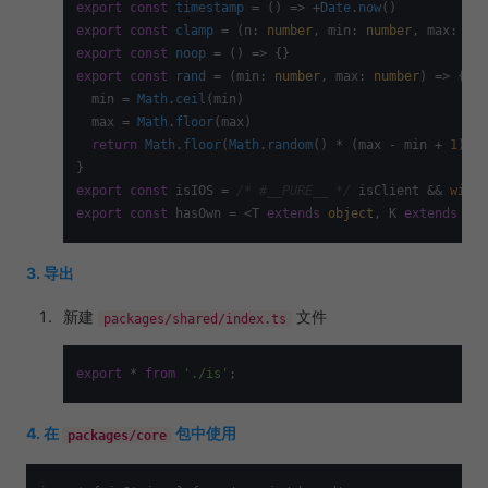
export
const
timestamp
 = (
) => +
Date
.
now
export
const
clamp
 = (
n: 
number
, min: 
number
, max: 
num
export
const
noop
 = (
export
const
rand
 = (
min: 
number
, max: 
number
) => {

  min = 
Math
.
ceil
(min)

  max = 
Math
.
floor
(max)

return
Math
.
floor
(
Math
.
random
() * (max - min + 
1
)) +
export
const
 isIOS = 
/* #__PURE__ */
 isClient && 
windo
export
const
 hasOwn = <T 
extends
object
, K 
extends
 key
3. 导出
新建
文件
packages/shared/index.ts
export
 * 
from
'./is'
4. 在
包中使用
packages/core