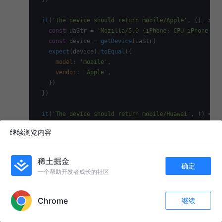
it
(
'The device should return mobile/Apple'
, 
() =>
 {

const
 uaStr = 
'Mozilla/5.0 (iPhone; CPU iPhone OS 
const
 device = 
getDevice
(uaStr)

expect
(device).
toEqual
({

model
: 
'mobile'
,

vendor
: 
'Apple'
,

    })

  })

it
(
'The device should return mobile/Huawei'
, 
() =>
 {

const
 uaStr = 
'Mozilla/5.0 (Linux; U; Android 7.0;
继续浏览内容
const
 device = 
getDevice
(uaStr)

expect
(device).
toEqual
({

model
: 
'mobile'
,

稀土掘金
确定
vendor
: 
'Huawei'
,

一个帮助开发者成长的社区
    })

APP内打开
  })

Chrome
继续
收藏
255
36
it
(
'The device should return mobile/other'
, 
() =>
 {

关注
const
 uaStr = 
'Mozilla/5.0 (Linux; U; Android 2.3.