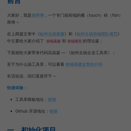
前言
大家好，我是
易师傅
，一个专门搞前端的搬（touch）砖（fish）
师傅 ~
在上两篇文章中《
如何去搞基建
》和《
如何去搞前端团队规范
》
中主要给大家介绍了
和
的理论篇；
前端基建
前端规范
下面就给大家带来代码实战篇 — 《如何去搞企业工具库》；
至于为什么搞工具库，可以看看
前端基建这里的介绍
长话短说，咱们直接开干 ~
快速体验：
工具库模板地址：
链接
Github 开源地址：
链接
一、初始化项目