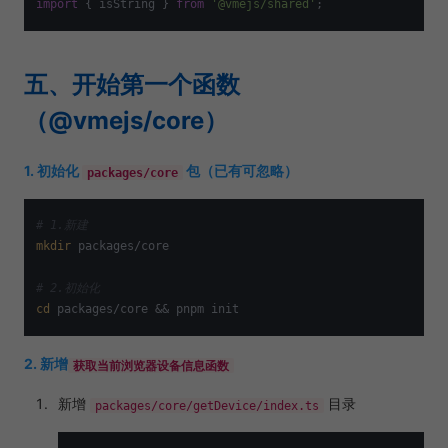
import
 { isString } 
from
'@vmejs/shared'
五、开始第一个函数
（@vmejs/core）
1. 初始化
包（已有可忽略）
packages/core
# 1.新建
mkdir
 packages/core

# 2.初始化
cd
2. 新增
获取当前浏览器设备信息函数
新增
目录
packages/core/getDevice/index.ts