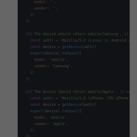
model
: 
''
,

vendor
: 
''
,

    })

  })

it
(
'The device should return mobile/Samsung'
, 
() =>
 
const
 uaStr = 
'Mozilla/5.0 (Linux; U; Android 2.3.
const
 device = 
getDevice
(uaStr)

expect
(device).
toEqual
({

model
: 
'mobile'
,

vendor
: 
'Samsung'
,

    })

  })

it
(
'The device should return mobile/Apple'
, 
() =>
 {

const
 uaStr = 
'Mozilla/5.0 (iPhone; CPU iPhone OS 
const
 device = 
getDevice
(uaStr)

expect
(device).
toEqual
({

model
: 
'mobile'
,

vendor
: 
'Apple'
,

    })

  })
