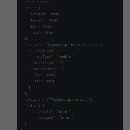
"root"
:
true
,
"env"
:
{
"browser"
:
true
,
"es2021"
:
true
,
"es6"
:
true
,
"node"
:
true
}
,
"parser"
:
"@typescript-eslint/parser"
,
"parserOptions"
:
{
"sourceType"
:
"module"
,
"ecmaVersion"
:
12
,
"ecmaFeatures"
:
{
"jsx"
:
true
,
"tsx"
:
true
}
}
,
"plugins"
:
[
"@typescript-eslint"
]
,
"rules"
:
{
"no-console"
:
"error"
,
"no-debugger"
:
"error"
}
}