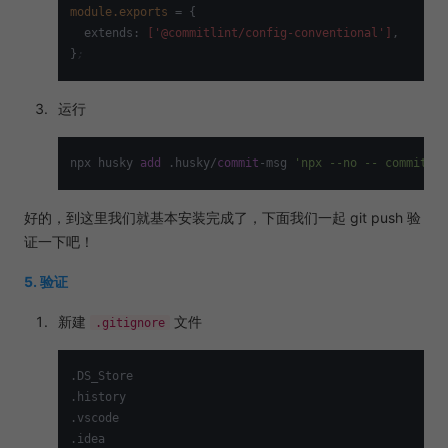
module.exports
 = {

  extends: 
['@commitlint/config-conventional']
,

}
;
运行
npx husky 
add
 .husky
/
commit
-
msg 
'npx --no -- commitlin
好的，到这里我们就基本安装完成了，下面我们一起 git push 验
证一下吧！
5. 验证
新建
文件
.gitignore
.DS_Store

.history

.vscode

.idea
