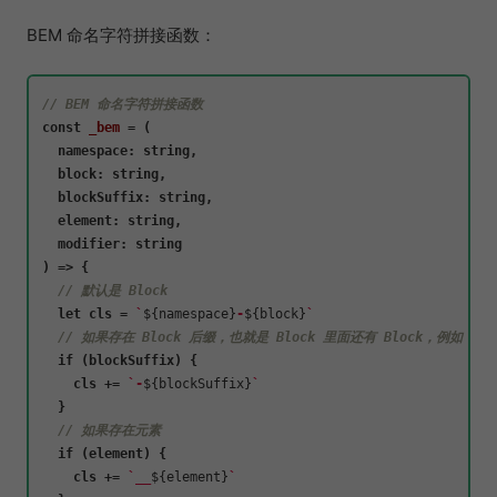
BEM 命名字符拼接函数：
// BEM 命名字符拼接函数
const
_bem
 = (
  namespace: string,

  block: string,

  blockSuffix: string,

  element: string,

) => {

// 默认是 Block
let
 cls = 
`
${namespace}
-
${block}
`
// 如果存在 Block 后缀，也就是 Block 里面还有 Block，例如：el-f
if
 (blockSuffix) {

    cls += 
`-
${blockSuffix}
`
  }

// 如果存在元素
if
 (element) {

    cls += 
`__
${element}
`