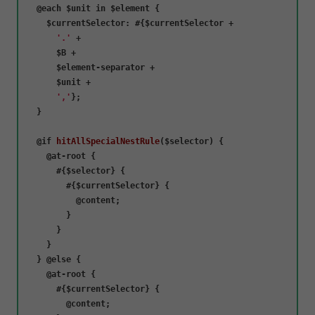
  @each $unit 
in
 $element {

$currentSelector
: #{$currentSelector +

'.'
 +

      $B +

      $element-separator +

      $unit +

','
};

  }

  @
if
hitAllSpecialNestRule
(
$selector
) {

    @at-root {

      #{$selector} {

        #{$currentSelector} {

          @content;

        }

      }

    }

  } @
else
 {

    @at-root {

      #{$currentSelector} {

        @content;
