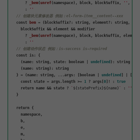
      ? 
_bem
(
unref
(namespace), block, blockSuffix, 
''
, modi
      : 
''
// 创建块元素修改器 例如：el-form-item__content--xxx
const
bem
 = (
blockSuffix?: string, element?: string, mod
    blockSuffix && element && modifier

      ? 
_bem
(
unref
(namespace), block, blockSuffix, element,
      : 
''
// 创建动作状态 例如：is-success is-required
const
is
: {

    (
name
: string, 
state
: boolean | 
undefined
): string

    (
name
: string): string

  } = 
(
name: string, ...args: [boolean | 
undefined
] | []
) 
const
 state = args.
length
 >= 
1
 ? args[
0
]! : 
true
return
 name && state ? 
`
${statePrefix}
${name}
`
 : 
''
  }

return
 {

    namespace,

    b,

    e,

    m,
