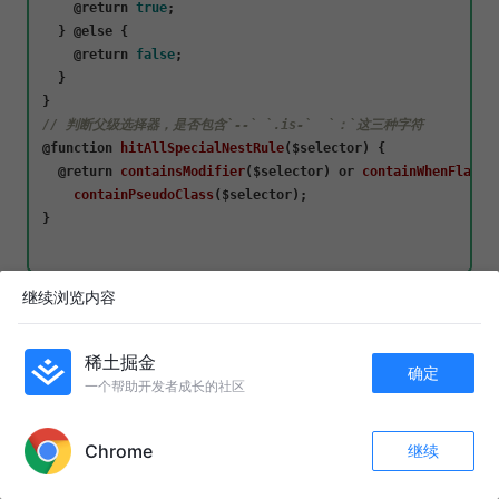
    @
return
true
;

  } @
else
 {

    @
return
false
;

  }

// 判断父级选择器，是否包含`--` `.is-`  `：`这三种字符
@
function
hitAllSpecialNestRule
(
$selector
) {

  @
return
containsModifier
($selector) or 
containWhenFlag
($
containPseudoClass
($selector);

}

继续浏览内容
通过上述代码我们就可以知道 hitAllSpecialNestRule 函数
是如何判断父选择器是否含有 Modifier、表示状态的
.is-
稀土掘金
和 伪类的了。
确定
一个帮助开发者成长的社区
APP内打开
测试实践 BEM 规范
Chrome
继续
收藏
126
40
关注
接下来，我们要把上面实现的 BEM 规范应用到真实组件中，