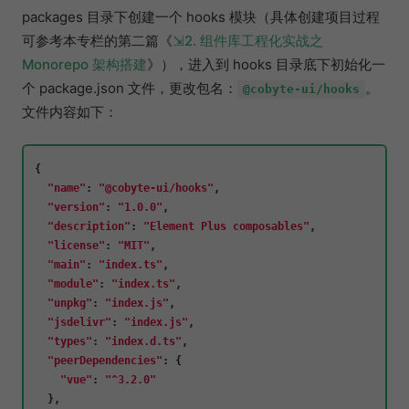
packages 目录下创建一个 hooks 模块（具体创建项目过程
可参考本专栏的第二篇《
2. 组件库工程化实战之
Monorepo 架构搭建
》），进入到 hooks 目录底下初始化一
个 package.json 文件，更改包名：
。
@cobyte-ui/hooks
文件内容如下：
{

"name"
: 
"@cobyte-ui/hooks"
,

"version"
: 
"1.0.0"
,

"description"
: 
"Element Plus composables"
,

"license"
: 
"MIT"
,

"main"
: 
"index.ts"
,

"module"
: 
"index.ts"
,

"unpkg"
: 
"index.js"
,

"jsdelivr"
: 
"index.js"
,

"types"
: 
"index.d.ts"
,

"peerDependencies"
: {

"vue"
: 
"^3.2.0"
  },
