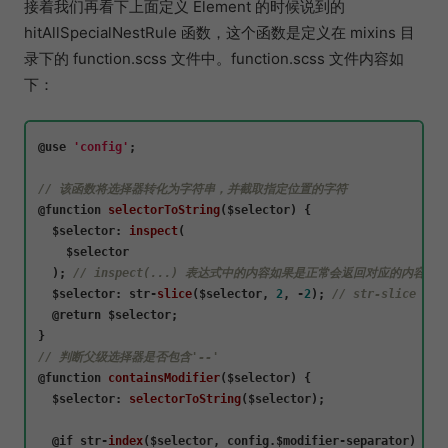
接着我们再看下上面定义 Element 的时候说到的
hitAllSpecialNestRule 函数，这个函数是定义在 mixins 目
录下的 function.scss 文件中。function.scss 文件内容如
下：
@use 
'config'
;

// 该函数将选择器转化为字符串，并截取指定位置的字符
@
function
selectorToString
(
$selector
) {

$selector
: 
inspect
(

    $selector

  ); 
// inspect(...) 表达式中的内容如果是正常会返回对应的内
$selector
: str-
slice
($selector, 
2
, -
2
); 
// str-slice 
  @
return
 $selector;

// 判断父级选择器是否包含'--'
@
function
containsModifier
(
$selector
) {

$selector
: 
selectorToString
($selector);

  @
if
 str-
index
(
$selector, config.$modifier-separator
) {
