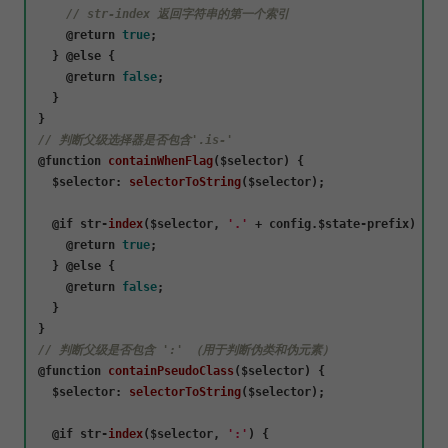
// str-index 返回字符串的第一个索引
    @
return
true
;

  } @
else
 {

    @
return
false
;

  }

// 判断父级选择器是否包含'.is-'
@
function
containWhenFlag
(
$selector
) {

$selector
: 
selectorToString
($selector);

  @
if
 str-
index
(
$selector, 
'.'
 + config.$state-prefix
) {

    @
return
true
;

  } @
else
 {

    @
return
false
;

  }

// 判断父级是否包含 ':' （用于判断伪类和伪元素）
@
function
containPseudoClass
(
$selector
) {

$selector
: 
selectorToString
($selector);

  @
if
 str-
index
(
$selector, 
':'
) {
