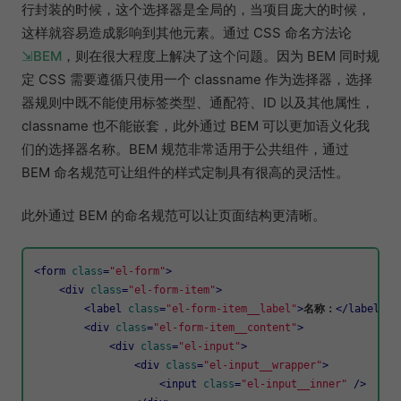
行封装的时候，这个选择器是全局的，当项目庞大的时候，
这样就容易造成影响到其他元素。通过 CSS 命名方法论
BEM
，则在很大程度上解决了这个问题。因为 BEM 同时规
定 CSS 需要遵循只使用一个 classname 作为选择器，选择
器规则中既不能使用标签类型、通配符、ID 以及其他属性，
classname 也不能嵌套，此外通过 BEM 可以更加语义化我
们的选择器名称。BEM 规范非常适用于公共组件，通过
BEM 命名规范可让组件的样式定制具有很高的灵活性。
此外通过 BEM 的命名规范可以让页面结构更清晰。
<
form
class
=
"el-form"
>
<
div
class
=
"el-form-item"
>
<
label
class
=
"el-form-item__label"
>
名称：
</
label
>
<
div
class
=
"el-form-item__content"
>
<
div
class
=
"el-input"
>
<
div
class
=
"el-input__wrapper"
>
<
input
class
=
"el-input__inner"
 />