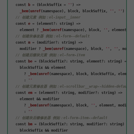
const
b
 = (
blockSuffix = 
''
) =>

_bem
(
unref
(namespace), block, blockSuffix, 
''
, 
''
)

// 创建元素 例如：el-input__inner
const
e
 = (
element?: string
) =>

    element ? 
_bem
(
unref
(namespace), block, 
''
, element, 
'
// 创建块修改器 例如：el-form--default
const
m
 = (
modifier?: string
) =>

    modifier ? 
_bem
(
unref
(namespace), block, 
''
, 
''
, modif
// 创建后缀块元素 例如：el-form-item
const
be
 = (
blockSuffix?: string, element?: string
) =>

    blockSuffix && element

      ? 
_bem
(
unref
(namespace), block, blockSuffix, element
      : 
''
// 创建元素修改器 例如：el-scrollbar__wrap--hidden-default
const
em
 = (
element?: string, modifier?: string
) =>

    element && modifier

      ? 
_bem
(
unref
(namespace), block, 
''
, element, modifier
      : 
''
// 创建块后缀修改器 例如：el-form-item--default
const
bm
 = (
blockSuffix?: string, modifier?: string
) =>

    blockSuffix && modifier
