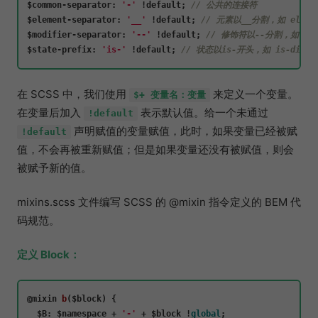
$common-
separator
: 
'-'
 !
default
; 
// 公共的连接符
$element-
separator
: 
'__'
 !
default
; 
// 元素以__分割，如 el-inpu
$modifier-
separator
: 
'--'
 !
default
; 
// 修饰符以--分割，如 el-i
$state-
prefix
: 
'is-'
 !
default
; 
// 状态以is-开头，如 is-disab
在 SCSS 中，我们使用
来定义一个变量。
$+ 变量名：变量
在变量后加入
表示默认值。给一个未通过
!default
声明赋值的变量赋值，此时，如果变量已经被赋
!default
值，不会再被重新赋值；但是如果变量还没有被赋值，则会
被赋予新的值。
mixins.scss 文件编写 SCSS 的 @mixin 指令定义的 BEM 代
码规范。
定义 Block：
@mixin 
b
(
$block
) {

$B
: $namespace + 
'-'
 + $block !
global
;
