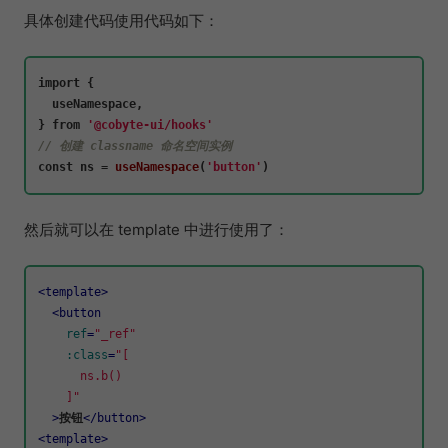
具体创建代码使用代码如下：
import
 {

  useNamespace,

} 
from
'@cobyte-ui/hooks'
// 创建 classname 命名空间实例
const
 ns = 
useNamespace
(
'button'
然后就可以在 template 中进行使用了：
<
template
>
<
button
ref
=
"_ref"
:class
=
"[

      ns.b()

    ]"
  >
按钮
</
button
>
<
template
>