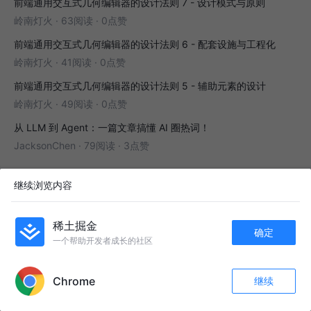
前端通用交互式几何编辑器的设计法则 7 - 设计模式与原则
岭南灯火
·
63阅读
·
0点赞
前端通用交互式几何编辑器的设计法则 6 - 配套设施与工程化
岭南灯火
·
41阅读
·
0点赞
前端通用交互式几何编辑器的设计法则 5 - 辅助元素的设计
岭南灯火
·
49阅读
·
0点赞
从 LLM 到 Agent：一篇文章搞懂 AI 圈热词！
JacksonChen
·
79阅读
·
3点赞
继续浏览内容
为你推荐
稀土掘金
确定
在项目中使用eslint&perttier小结
一个帮助开发者成长的社区
APP内打开
小q同学
5年前
570
3
评论
Chrome
继续
收藏
519
22
彻底搞懂 ESLint 与 Prettier 之间的爱恨情仇
关注
熬夜冠军
5年前
8.0k
50
5