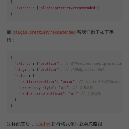
{

"extends"
: [
"plugin:prettier/recommended"
]

而
帮我们做了如下事
plugin:prettier/recommended
情：
{

"extends"
: [
"prettier"
], 
// 使用eslinst-config-prettie
"plugins"
: [
"prettier"
], 
// 注册该prettier插件
"rules"
: {

"prettier/prettier"
: 
"error"
, 
// 在eslint中运行prett
"arrow-body-style"
: 
"off"
, 
// 关闭规则
"prefer-arrow-callback"
: 
"off"
// 关闭规则
  }

这样配置后，
进行格式化时就会忽略跟
ESLint