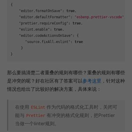
{
"editor.formatOnSave"
:
true
,
"editor.defaultFormatter"
:
"esbenp.prettier-vscode"
,
"prettier.requireConfig"
:
true
,
"eslint.enable"
:
true
,
"editor.codeActionsOnSave"
:
{
"source.fixAll.eslint"
:
true
}
}
那么要搞清楚二者重叠的规则有哪些？重叠的规则有哪些
是冲突的呢？好在社区有了答案可以
参考这里
，针对这种
情况也给出了比较好的解决方案，具体来说：
在使用
作为代码的格式化工具时，关闭可
ESLint
能与
有冲突的格式化规则，把Prettier
Prettier
当做一个linter规则。