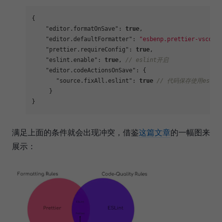
{
"editor.formatOnSave"
:
true
,
"editor.defaultFormatter"
:
"esbenp.prettier-vscode
"prettier.requireConfig"
:
true
,
"eslint.enable"
:
true
,
// eslint开启
"editor.codeActionsOnSave"
:
{
"source.fixAll.eslint"
:
true
// 代码保存使用esli
}
}
满足上面的条件就会出现冲突，借鉴
这篇文章
的一幅图来
展示：