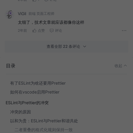
ViGil
前端 页面工程师
太细了，技术文章就应该都像你这样
前言
2年前
点赞
评论
ESLint介绍
ESLint的作用
查看全部 22 条评论
如何在vscode中启用ESLint
Prettier介绍
目录
收起
Prettier的作用
有了ESLint为啥还要用Prettier
如何在vscode启用Prettier
ESLint与Prettier的冲突
冲突的原因
以和为贵：ESLint与Prettier和谐共处
二者重叠的格式化规则保持一致