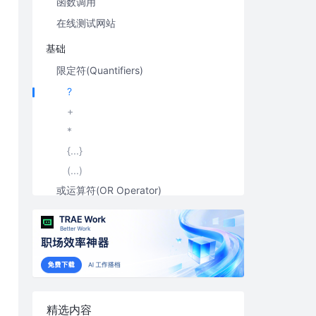
函数调用
在线测试网站
基础
限定符(Quantifiers)
?
+
*
{...}
(...)
或运算符(OR Operator)
字符类(Character class)
元字符(Meta character)
高级概念
懒惰匹配和贪婪匹配(Lazy and Greed)
分组(Group)
精选内容