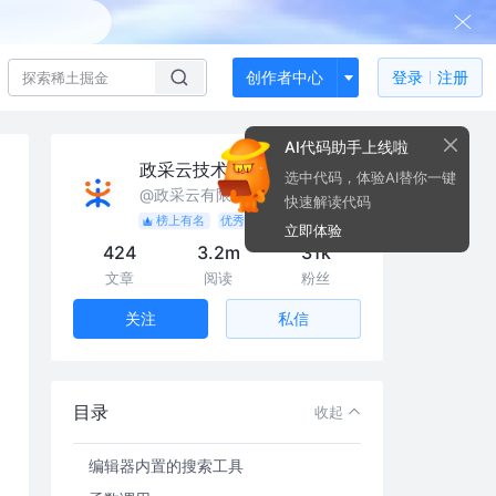
创作者中心
登录
注册
AI代码助手上线啦
政采云技术
选中代码，体验AI替你一键
@政采云有限公司@政采云技术
快速解读代码
榜上有名
优秀作者
人气作者
立即体验
424
3.2m
31k
文章
阅读
粉丝
私信
关注
前言
为什么要学正则表达式？
什么是正则表达式？
目录
收起
怎么检测我的正则对不对呢？
编辑器内置的搜索工具