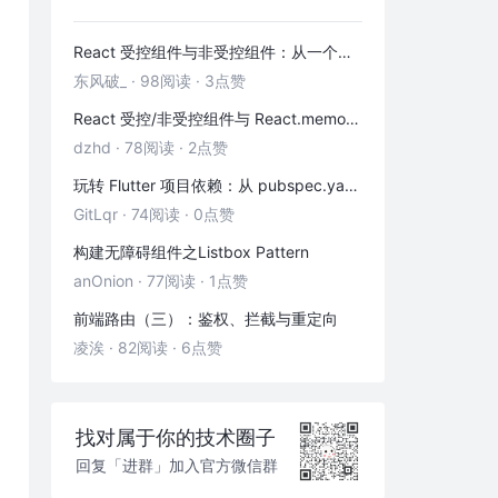
非捕获分组(Non-capture Group)
回溯(Flash Back)
React 受控组件与非受控组件：从一个输入框讲清表单数据流
断言(Assertion)
东风破_
·
98阅读
·
3点赞
正向先行断言
React 受控/非受控组件与 React.memo 性能优化——从本质到实战
反向先行断言
dzhd
·
78阅读
·
2点赞
正向后行断言
玩转 Flutter 项目依赖：从 pubspec.yaml 到实战包管理
反向后行断言
GitLqr
·
74阅读
·
0点赞
方法
构建无障碍组件之Listbox Pattern
anOnion
·
77阅读
·
1点赞
test()
exec()
前端路由（三）：鉴权、拦截与重定向
凌涘
·
82阅读
·
6点赞
配合String提供的方法
match
replace
找对属于你的技术圈子
什么是 $1 $2
回复「进群」加入官方微信群
split