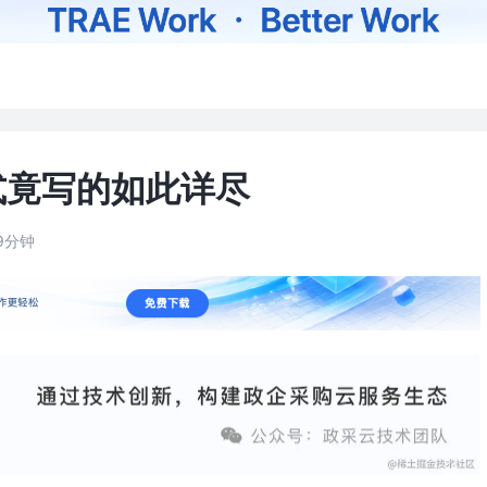
式竟写的如此详尽
9分钟