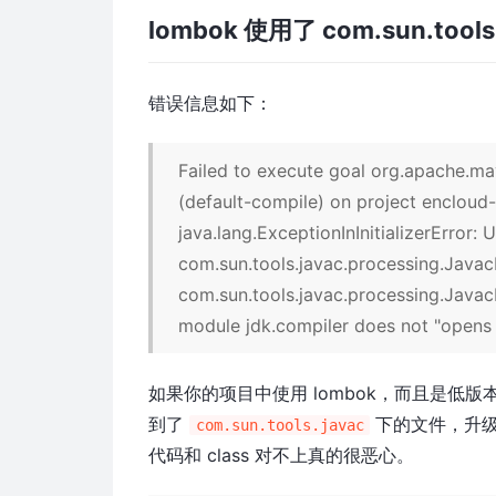
lombok 使用了 com.sun.tools
错误信息如下：
Failed to execute goal org.apache.ma
(default-compile) on project encloud
java.lang.ExceptionInInitializerError: 
com.sun.tools.javac.processing.Jav
com.sun.tools.javac.processing.Java
module jdk.compiler does not "opens
如果你的项目中使用 lombok，而且是低版
到了
下的文件，升级到
com.sun.tools.javac
代码和 class 对不上真的很恶心。