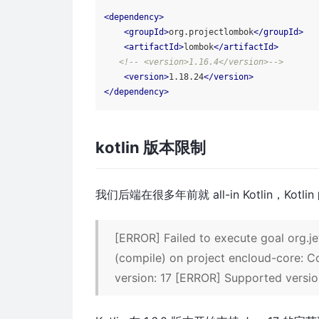
<
dependency
>
<
groupId
>
org.projectlombok
</
groupId
>
<
artifactId
>
lombok
</
artifactId
>
<!-- <version>1.16.4</version>-->
<
version
>
1.18.24
</
version
>
</
dependency
>
kotlin 版本限制
我们后端在很多年前就 all-in Kotlin，Ko
[ERROR] Failed to execute goal org.jet
(compile) on project encloud-core: 
version: 17 [ERROR] Supported versions