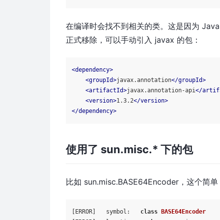
在编译时会找不到相关的类。这是因为 Java
正式移除，可以手动引入 javax 的包：
<
dependency
>
<
groupId
>
javax.annotation
</
groupId
>
<
artifactId
>
javax.annotation-api
</
artif
<
version
>
1.3.2
</
version
>
</
dependency
>
使用了 sun.misc.* 下的包
比如 sun.misc.BASE64Encoder，
[ERROR]   symbol:   
class
BASE64Encoder