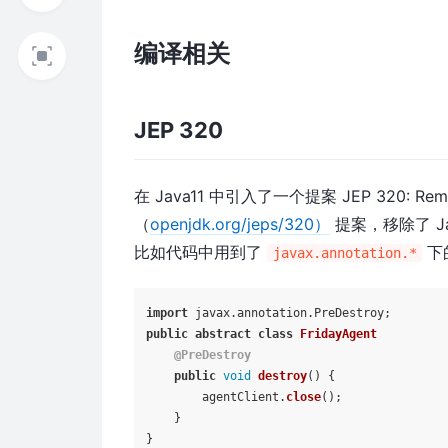
编译相关
JEP 320
在 Java11 中引入了一个提案 JEP 320: Remove
（
openjdk.org/jeps/320）
提案，移除了 Ja
比如代码中用到了
下
javax.annotation.*
import
 javax.
annotation
.
PreDestroy
public
abstract
class
FridayAgent
@PreDestroy
public
void
destroy
(
) {

        agentClient.
close
();

    }
