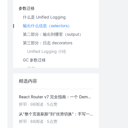
参数迁移
什么是 Unified Logging
输出什么信息（selectors）
第二部分：输出到哪里（output）
第三部分：日志 decorators
Unified Logging 小结
GC 参数迁移
举例
推荐的配置
精选内容
运行相关
反射+私有 API 调用之伤
React Router v7 完全指南：一个 Demo 吃透前端路由
烬羽
·
98阅读
·
5点赞
关于 GC 算法的选择
ZGC 三倍 RES 内存
从"整个页面刷新"到"丝滑切换"：手写一个 HashRouter 彻底搞懂前端路由
烬羽
·
88阅读
·
5点赞
G1 参数调整