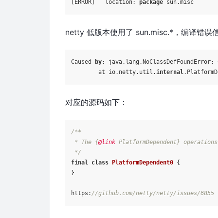
[ERROR]   location: 
package
netty 低版本使用了 sun.misc.*，编译错
Caused 
by
: java.lang.NoClassDefFoundError: 
        at io.netty.util.
internal
.PlatformD
对应的源码如下：
/**

 * The {
@link
 PlatformDependent} operations
 */
final
class
PlatformDependent0
 {

}

https:
//github.com/netty/netty/issues/6855