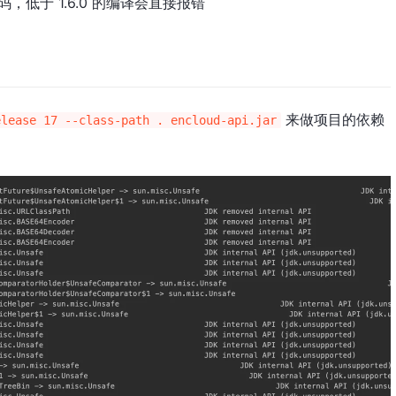
的字节码，低于 1.6.0 的编译会直接报错
来做项目的依赖
elease 17 --class-path . encloud-api.jar