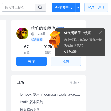
创作者中心
登录
注册
挖坑的张师傅
AI代码助手上线啦
@myself
选中代码，体验AI替你一键
优秀作者
快速解读代码
67
917k
7.0k
立即体验
文章
阅读
粉丝
私信
关注
编译相关
JEP 320
目录
收起
使用了 sun.misc.* 下的包
lombok 使用了 com.sun.tools.javac.* 下的包
kotlin 版本限制
废弃依赖分析