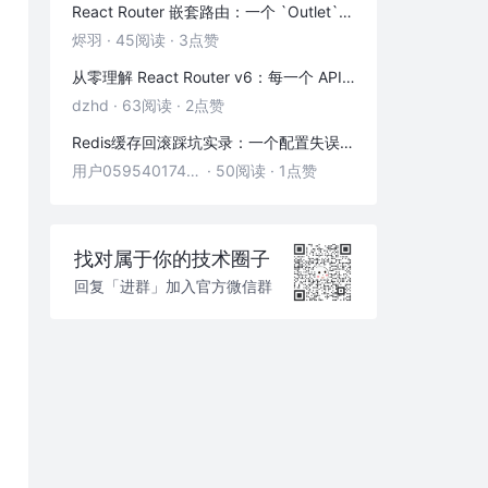
不要配置新生代的大小
React Router 嵌套路由：一个 `Outlet` 引发的布局思考
烬羽
·
45阅读
·
3点赞
调整 -XX:InitiatingHeapOccupancyPercent 到合适的值
从零理解 React Router v6：每一个 API 都是怎么工作的
dzhd
·
63阅读
·
2点赞
Redis缓存回滚踩坑实录：一个配置失误，让我在凌晨3点丢了3000条数据
用户05954017446
·
50阅读
·
1点赞
找对属于你的技术圈子
回复「进群」加入官方微信群