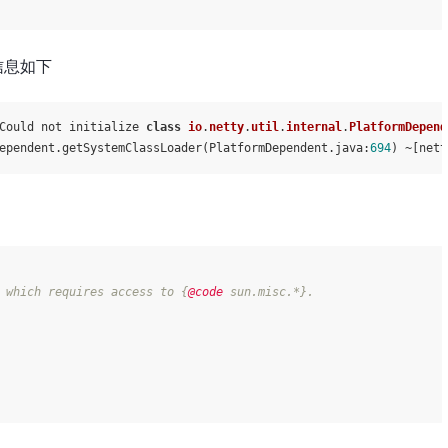
误信息如下
Could not initialize 
class
io
.
netty
.
util
.
internal
.
PlatformDepend
ependent.getSystemClassLoader(PlatformDependent.java:
694
) ~[nett
 which requires access to {
@code
 sun.misc.*}.
