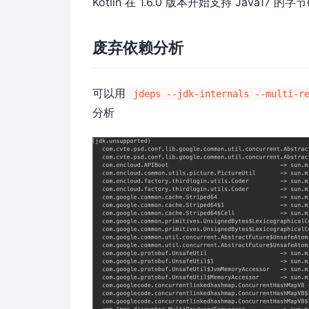
Kotlin 在 1.6.0 版本开始支持 Java17 
废弃依赖分析
可以用
jdeps --jdk-internals --multi-r
分析