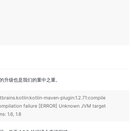
tlin 的升级也是我们的重中之重。
brains.kotlin:kotlin-maven-plugin:1.2.71:compile
Compilation failure [ERROR] Unknown JVM target
: 1.6, 1.8