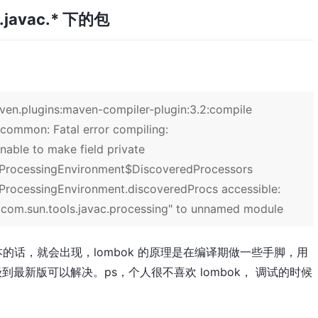
.javac.* 下的包
ven.plugins:maven-compiler-plugin:3.2:compile
-common: Fatal error compiling:
Unable to make field private
acProcessingEnvironment$DiscoveredProcessors
cProcessingEnvironment.discoveredProcs accessible:
 com.sun.tools.javac.processing" to unnamed module
本的话，就会出现，lombok 的原理是在编译期做一些手脚，用
最新版可以解决。ps，个人很不喜欢 lombok， 调试的时候