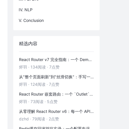
IV. NLP
V. Conclusion
精选内容
React Router v7 完全指南：一个 Demo 吃透前端路由
烬羽
·
134阅读
·
7点赞
从"整个页面刷新"到"丝滑切换"：手写一个 HashRouter 彻底搞懂前端路由
烬羽
·
124阅读
·
7点赞
React Router 嵌套路由：一个 `Outlet` 引发的布局思考
烬羽
·
73阅读
·
5点赞
从零理解 React Router v6：每一个 API 都是怎么工作的
dzhd
·
79阅读
·
2点赞
Redis缓存回滚踩坑实录：一个配置失误，让我在凌晨3点丢了3000条数据