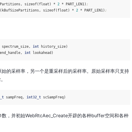
Partitions, sizeof(float) * 
2
 * PART_LEN1)
;
(kBufSizePartitions, sizeof(float) * 
2
 * PART_LEN1)
;
 spectrum_size, 
int
 history_size)
end_handle, 
int
 lookahead)
原始的采样率，另一个是重采样后的采样率。原始采样率只支持
z。
_t
 sampFreq, 
int32_t
 scSampFreq)
初始WebRtcAec_Create开辟的各种buffer空间和各种