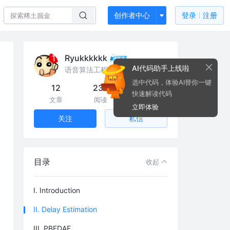
创作者中心
登录
注册
Ryukkkkkk
AI代码助手上线啦
语音算法工程师
选中代码，体验AI替你一键
12
23k
11
快速解读代码
文章
阅读
粉丝
立即体验
私信
关注
目录
收起
I. Introduction
II. Delay Estimation
III. PBFDAF