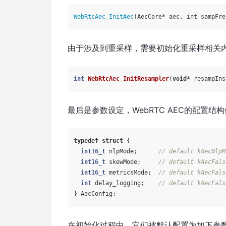
WebRtcAec_InitAec
由于涉及到重采样，需要初始化重采样相关内
int
WebRtcAec_InitResampler
(
void
* resampIns
最后是参数设定，WebRTC AEC的配置结
typedef
struct
 {

int16_t
 nlpMode;      
// default kAecNlpM
int16_t
 skewMode;     
// default kAecFals
int16_t
 metricsMode;  
// default kAecFals
int
 delay_logging;    
// default kAecFals
在初始化过程中，它们被默认配置为如下参