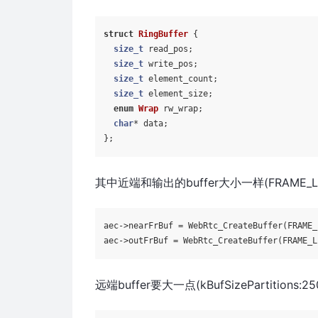
struct
RingBuffer
 {

size_t
 read_pos;

size_t
 write_pos;

size_t
 element_count;

size_t
 element_size;

enum
Wrap
 rw_wrap;

char
* data;

其中近端和输出的buffer大小一样(FRAME_LEN:
aec->
nearFrBuf
 = WebRtc_CreateBuffer(FRAME_
aec->
outFrBuf
 = WebRtc_CreateBuffer(FRAME_L
远端buffer要大一点(kBufSizePartitions:250