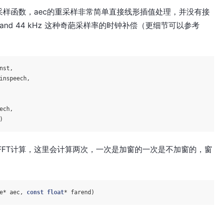
样函数，aec的重采样非常简单直接线形插值处理，并没有接
 and 44 kHz 这种奇葩采样率的时钟补偿（更细节可以参考
nst,

inspeech,

ech,

)
时，进行FFT计算，这里会计算两次，一次是加窗的一次是不加窗的，窗
。
e* aec, 
const
float
* farend)