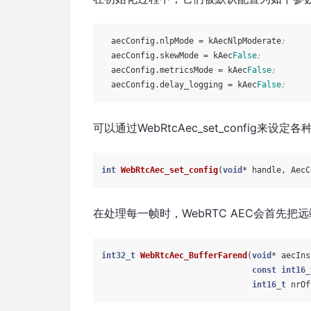
aecConfig.nlpMode
 = kAecNlpModerate
;
aecConfig.skewMode
 = kAec
False
;
aecConfig.metricsMode
 = kAec
False
;
aecConfig.delay_logging
 = kAec
False
;
可以通过WebRtcAec_set_config来设定
int
WebRtcAec_set_config
(
void
* handle, AecC
在处理每一帧时，WebRTC AEC会首先把远端
int32_t
WebRtcAec_BufferFarend
(
void
* aecIns
const
int16_
int16_t
 nrOf