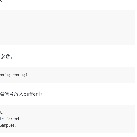
各种参数。
onfig config)
信号放入buffer中
t,

t
* farend,

Samples)