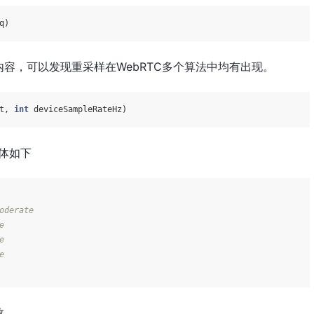
容，可以发现重采样在WebRTC多个算法中均有出现。
t, 
int
 deviceSampleRateHz)
构体如下
oderate
e
e
e
数