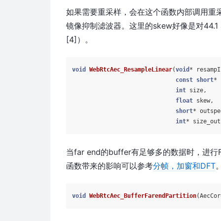
如果需要重采样，会在这个函数内部调用重采
镜像抑制滤波器。这里的skew好像是对44.1
[4]）。
void
WebRtcAec_ResampleLinear
(
void
* resampI
const
short
* 
int
 size,

float
 skew,

short
* outspe
int
* size_out
当far end的buffer有足够多的数据
函数带来的影响可以参考
分帧，加窗和DFT
void
WebRtcAec_BufferFarendPartition
(AecCor