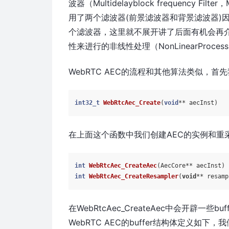
波器（Multidelayblock frequency
用了两个滤波器(前景滤波器和背景滤波器)
个滤波器，这里就不展开讲了后面有机会再
性来进行的非线性处理（NonLinearProcessi
WebRTC AEC的流程和其他算法类似，首先
int32_t
WebRtcAec_Create
(
void
** aecInst)
在上面这个函数中我们创建AEC的实例和重
int
WebRtcAec_CreateAec
(AecCore** aecInst)
int
WebRtcAec_CreateResampler
(
void
** resamp
在WebRtcAec_CreateAec中会开辟一
WebRTC AEC的buffer结构体定义