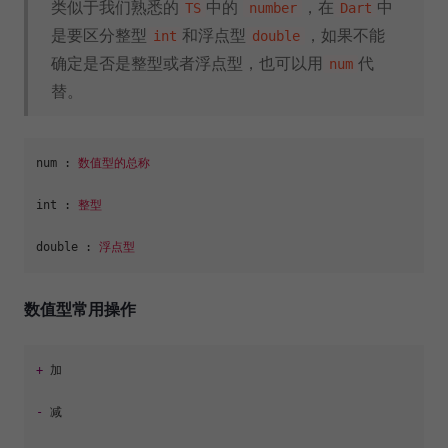
类似于我们熟悉的
中的
，在
中
TS
number
Dart
是要区分整型
和浮点型
，如果不能
int
double
确定是否是整型或者浮点型，也可以用
代
num
替。
num :
数值型的总称
int :
整型
double :
浮点型
数值型常用操作
+
 加

-
 减
