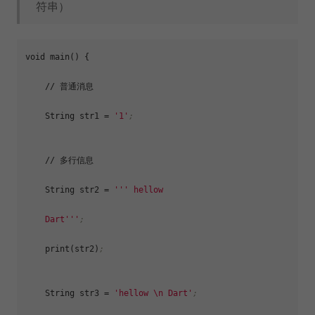
符串）
void main() {

    // 普通消息

    String 
str1
 = 
'1'
;
    // 多行信息

    String 
str2
 = 
''' hellow

    Dart'''
; 
    print(str2)
;
    String 
str3
 = 
'hellow \n Dart'
;