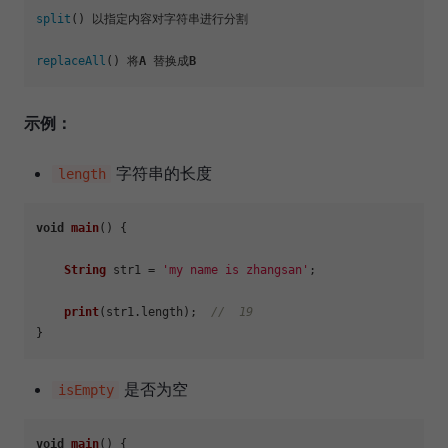
split
() 以指定内容对字符串进行分割

replaceAll
() 将
A
 替换成
B
示例：
字符串的长度
length
void
main
(
) {

String
 str1 = 
'my name is zhangsan'
;

print
(str1.
length
);  
//  19
是否为空
isEmpty
void
main
(
) {
