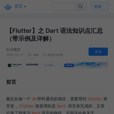
首页
登录
【Flutter】之 Dart 语法知识点汇总
（带示例及详解）
玖月晴空
关注
2022-05-17
969
阅读15分钟
前言
最近在做一个
即时通讯的项目，需要用到
来
IM
Flutter
开发，
框架用的是
语言来完成的，文章
Flutter
Dart
记录了我学习
语言的路径，后面还会有关于
Dart