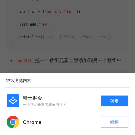
var
 list = [
'hello'
, 
'dart'
];

    list.
add
(
'new'
);

    print(list);  
//   ['hello', 'dart', 'new'];
把一个数组元素全部添加到另一个数组中
addAll
void 
main
() {

继续浏览内容
var
 list = 
[
'hello'
, 
'dart'
]
;

稀土掘金
确定
    list
.addAll
(
[
'new'
, 
'123'
]
);

一个帮助开发者成长的社区
APP内打开
    print(list);   //  
[
'hello'
, 
'dart'
, 
'new'
, 
'123'
]
; 

Chrome
继续
收藏
8
2
关注