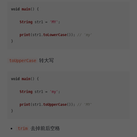
void
main
(
) {

String
 str1 = 
'MY'
;

print
(str1.
toLowerCase
()); 
// 'my'
转大写
toUpperCase
void
main
(
) {

String
 str1 = 
'my'
;

print
(str1.
toUpperCase
()); 
// 'MY'
去掉前后空格
trim