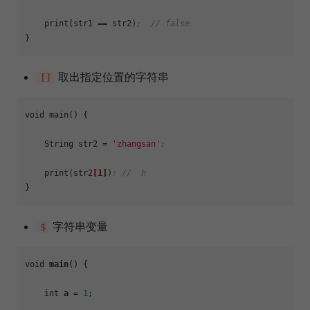
    print(
str1
 == str2)
;  // false
取出指定位置的字符串
[]
void main() {

    String 
str2
 = 
'zhangsan'
;
    print(str2
[1]
)
; //  h
字符串变量
$
void 
main
() {

    int 
a
 = 
1
;
