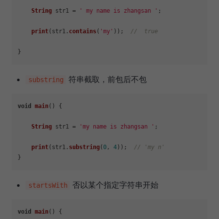
String
 str1 = 
' my name is zhangsan '
;

print
(str1.
contains
(
'my'
));  
//  true
符串截取，前包后不包
substring
void
main
(
) {

String
 str1 = 
'my name is zhangsan '
;

print
(str1.
substring
(
0
, 
4
));  
// 'my n'
否以某个指定字符串开始
startsWith
void
main
(
) {
