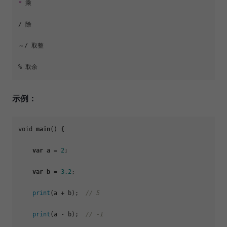
*
 乘

/ 除

～/ 取整

示例：
void 
main
() {

var
a
 = 
2
; 

var
b
 = 
3.2
;

print
(a + b);  
// 5
print
(a - b);  
// -1