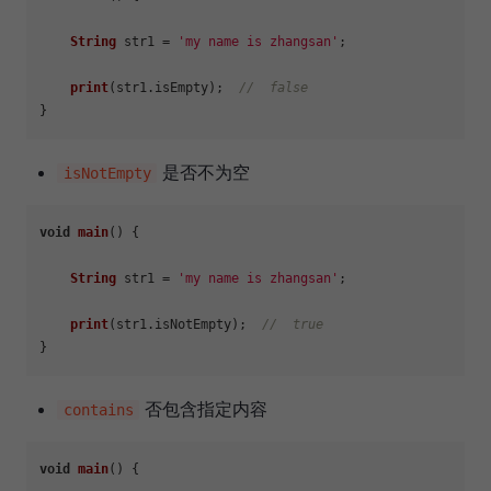
String
 str1 = 
'my name is zhangsan'
;

print
(str1.
isEmpty
);  
//  false
是否不为空
isNotEmpty
void
main
(
) {

String
 str1 = 
'my name is zhangsan'
;

print
(str1.
isNotEmpty
);  
//  true
否包含指定内容
contains
void
main
(
) {
