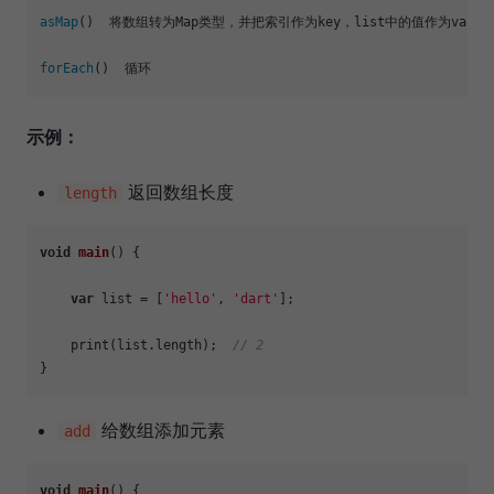
asMap
()  将数组转为Map类型，并把索引作为key，list中的值作为value

forEach
示例：
返回数组长度
length
void
main
()
 {

var
 list = [
'hello'
, 
'dart'
];

    print(list.length);  
// 2
给数组添加元素
add
void
main
()
 {
