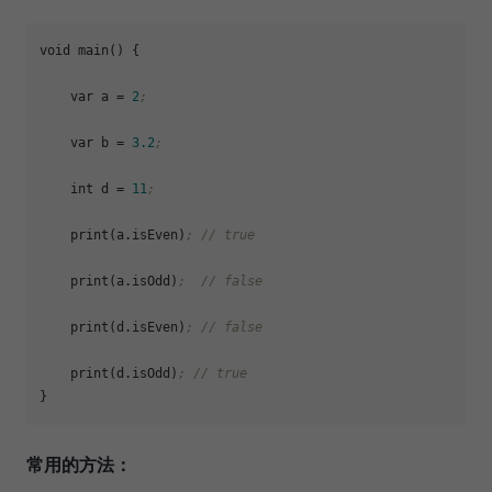
void main() {

    var 
a
 = 
2
;
    var 
b
 = 
3.2
;
    int 
d
 = 
11
;
    print(a.isEven)
; // true
    print(a.isOdd)
;  // false
    print(d.isEven)
; // false
    print(d.isOdd)
; // true
常用的方法：