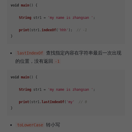
void
main
(
) {

String
 str1 = 
'my name is zhangsan '
;

print
(str1.
indexOf
(
'hhh'
);  
// -1
查找指定内容在字符串最后一次出现
lastIndexOf
的位置，没有返回
-1
void
main
(
) {

String
 str1 = 
'my name is zhangsan '
;

print
(str1.
lastIndexOf
(
'my'
// 0
转小写
toLowerCase