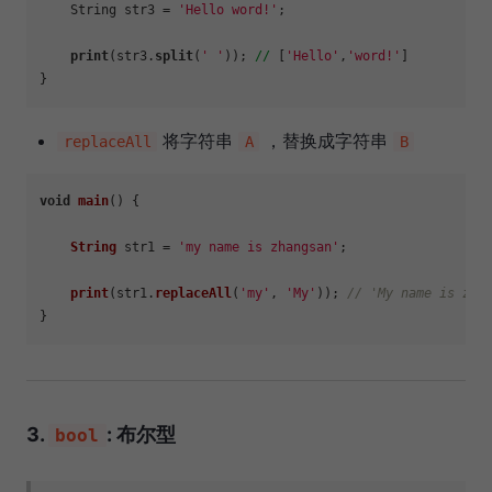
    String str3 = 
'Hello word!'
;

print
(str3.
split
(
' '
)); 
//
 [
'Hello'
,
'word!'
]

将字符串
，替换成字符串
replaceAll
A
B
void
main
(
) {

String
 str1 = 
'my name is zhangsan'
;

print
(str1.
replaceAll
(
'my'
, 
'My'
)); 
// 'My name is zha
3.
: 布尔型
bool