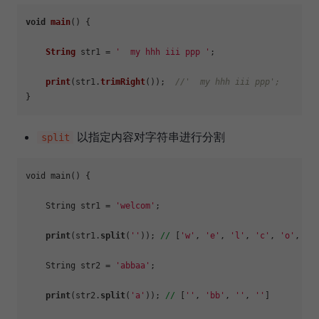
void
main
(
) {

String
 str1 = 
'  my hhh iii ppp '
;

print
(str1.
trimRight
());  
//'  my hhh iii ppp';
以指定内容对字符串进行分割
split
void main() {

    String str1 = 
'welcom'
;

print
(str1.
split
(
''
)); 
//
 [
'w'
, 
'e'
, 
'l'
, 
'c'
, 
'o'
, 
'm
    String str2 = 
'abbaa'
;

print
(str2.
split
(
'a'
)); 
//
 [
''
, 
'bb'
, 
''
, 
''
]
