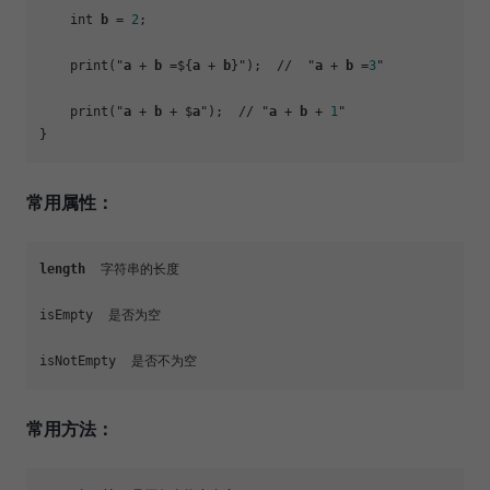
    int 
b
 = 
2
;

    print("
a
 + 
b
 =${
a
 + 
b
}");  //  "
a
 + 
b
 =
3
"

    print("
a
 + 
b
 + $
a
");  // "
a
 + 
b
 + 
1
"

常用属性：
length
  字符串的长度

isEmpty  是否为空

常用方法：