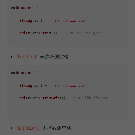
void
main
(
) {

String
 str1 = 
'  my hhh iii ppp '
;

print
(str1.
trim
());  
//'my hhh iii ppp';
去掉左侧空格
trimLeft
void
main
(
) {

String
 str1 = 
'  my hhh iii ppp '
;

print
(str1.
trimLeft
());  
//'my hhh iii ppp ';
去掉右侧空格
trimRight