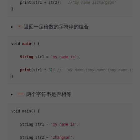
    print(str1 + str2)
;   //'my name iszhangsan'
返回一定倍数的字符串的组合
*
void
main
(
) {

String
 str1 = 
'my name is'
;

print
(str1 * 
3
); 
//  'my name ismy name ismy name is'
两个字符串是否相等
==
void main() {

    String 
str1
 = 
'my name is'
;
    String 
str2
 = 
'zhangsan'
;