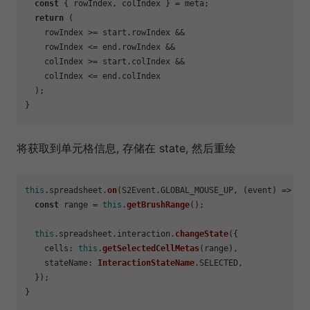
const
 { rowIndex, colIndex } = meta;

return
 (

    rowIndex >= start.
rowIndex
 &&

    rowIndex <= end.
rowIndex
 &&

    colIndex >= start.
colIndex
 &&

    colIndex <= end.
colIndex
  );

将获取到单元格信息, 存储在 state, 然后重绘
this
.
spreadsheet
.
on
(S2Event.
GLOBAL_MOUSE_UP
, 
(
event
) =>
 {

const
 range = 
this
.
getBrushRange
();

this
.
spreadsheet
.
interaction
.
changeState
({

cells
: 
this
.
getSelectedCellMetas
(range),

stateName
: 
InteractionStateName
.
SELECTED
,

  });
