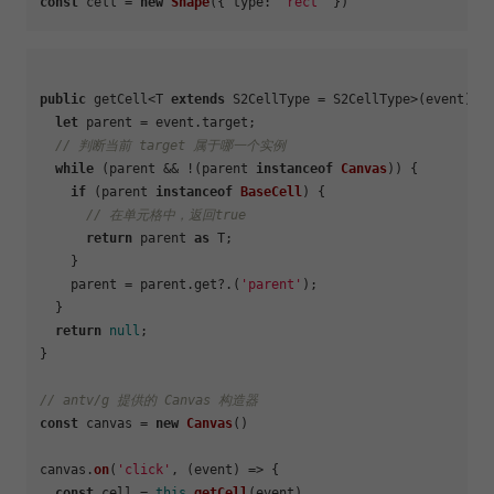
const
 cell = 
new
Shape
({ 
type
: 
'rect'
public
 getCell<T 
extends
 S2CellType = S2CellType>(event): T
let
 parent = event.
target
;

// 判断当前 target 属于哪一个实例
while
 (parent && !(parent 
instanceof
Canvas
)) {

if
 (parent 
instanceof
BaseCell
) {

// 在单元格中，返回true
return
 parent 
as
 T;

    }

    parent = parent.
get
?.(
'parent'
);

  }

return
null
;

}

// antv/g 提供的 Canvas 构造器
const
 canvas = 
new
Canvas
()

canvas.
on
(
'click'
, 
(
event
) =>
 {

const
 cell = 
this
.
getCell
(event)
