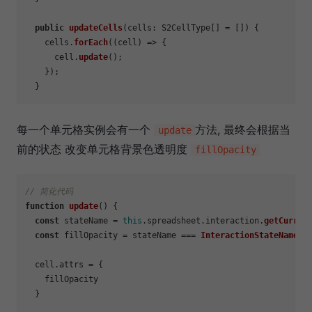
public
updateCells
(
cells: S2CellType[] = []
) {

    cells.
forEach
(
(
cell
) =>
 {

      cell.
update
();

    });

每一个单元格实例会有一个
方法, 最终会根据当
update
前的状态 改变单元格背景色透明度
fillOpacity
// 简化代码
function
update
(
) {

const
 stateName = 
this
.
spreadsheet
.
interaction
.
getCurren
const
 fillOpacity = stateName === 
InteractionStateName
.
S
  cell.
attrs
 = {

    fillOpacity

  }
