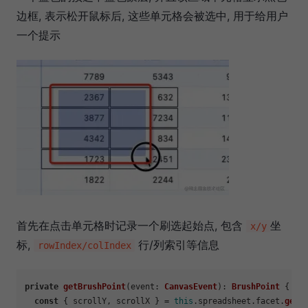
边框, 表示松开鼠标后, 这些单元格会被选中, 用于给用户
一个提示
首先在点击单元格时记录一个刷选起始点, 包含
坐
x/y
标,
行/列索引等信息
rowIndex/colIndex
private
getBrushPoint
(
event
: 
CanvasEvent
): 
BrushPoint
 {

const
 { scrollY, scrollX } = 
this
.
spreadsheet
.
facet
.
getS