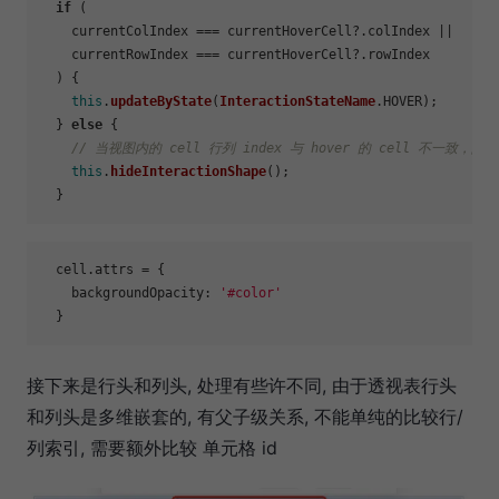
if
 (

    currentColIndex === currentHoverCell?.
colIndex
 ||

    currentRowIndex === currentHoverCell?.
rowIndex
  ) {

this
.
updateByState
(
InteractionStateName
.
HOVER
);

  } 
else
 {

// 当视图内的 cell 行列 index 与 hover 的 cell 不一致，
this
.
hideInteractionShape
();

  cell.
attrs
 = {

backgroundOpacity
: 
'#color'
接下来是行头和列头, 处理有些许不同, 由于透视表行头
和列头是多维嵌套的, 有父子级关系, 不能单纯的比较行/
列索引, 需要额外比较 单元格 id