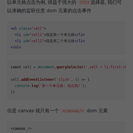
以单元格点击为例, 得益于强大的
选择器, 我们可
CSS3
以准确的监听任意 dom 元素的点击事件
<
ul
class
=
"cell"
>
<
li
id
=
"cell1"
>
我是第一个单元格
</
li
>
<
li
id
=
"cell2"
>
我是第二个单元格
</
li
>
</
ul
>
const
 cell = 
document
.
querySelector
(
'.cell > li:first-chil
cell.
addEventListener
(
'click'
, 
() =>
 {

console
.
log
(
'第一个单元格: 别点我!'
);

但是 canvas 就只有一个
dom 元素
<canvas/>
<
canvas