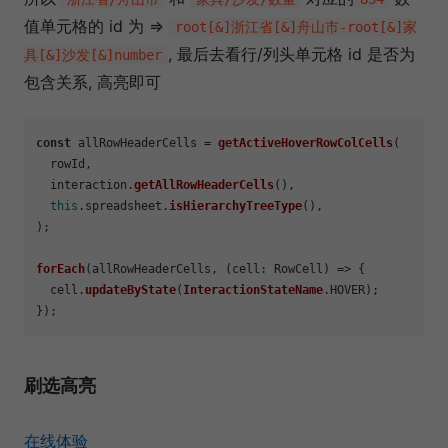
值单元格的 id 为 =>
root[&]浙江省[&]舟山市-root[&]家
, 最后去看行/列头单元格 id 是否为
具[&]沙发[&]number
包含关系, 高亮即可
const
 allRowHeaderCells = 
getActiveHoverRowColCells
(

  rowId,

  interaction.
getAllRowHeaderCells
(),

this
.
spreadsheet
.
isHierarchyTreeType
(),

);

forEach
(allRowHeaderCells, 
(
cell: RowCell
) =>
 {

  cell.
updateByState
(
InteractionStateName
.
HOVER
);

刷选高亮
在线体验