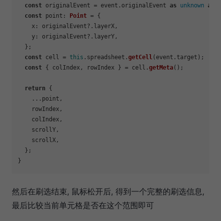
const
 originalEvent = event.
originalEvent
as
unknown
as
const
point
: 
Point
 = {

x
: originalEvent?.
layerX
,

y
: originalEvent?.
layerY
,

  };

const
 cell = 
this
.
spreadsheet
.
getCell
(event.
target
);

const
 { colIndex, rowIndex } = cell.
getMeta
();

return
 {

    ...point,

    rowIndex,

    colIndex,

    scrollY,

    scrollX,

  };

然后在刷选结束, 鼠标松开后, 得到一个完整的刷选信息,
最后比较当前单元格是否在这个范围即可