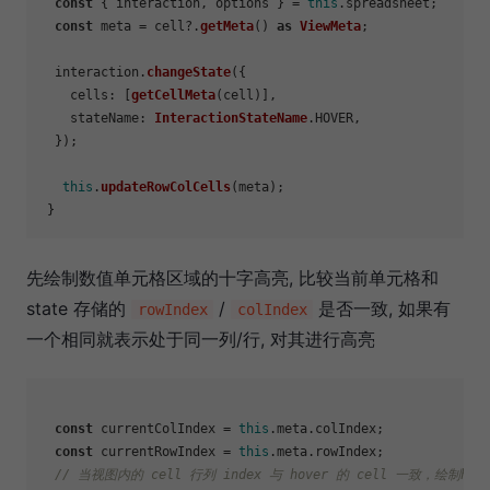
const
 { interaction, options } = 
this
.
spreadsheet
;

const
 meta = cell?.
getMeta
() 
as
ViewMeta
;

  interaction.
changeState
({

cells
: [
getCellMeta
(cell)],

stateName
: 
InteractionStateName
.
HOVER
,

  });

this
.
updateRowColCells
(meta);

先绘制数值单元格区域的十字高亮, 比较当前单元格和
state 存储的
/
是否一致, 如果有
rowIndex
colIndex
一个相同就表示处于同一列/行, 对其进行高亮
const
 currentColIndex = 
this
.
meta
.
colIndex
;

const
 currentRowIndex = 
this
.
meta
.
rowIndex
;

// 当视图内的 cell 行列 index 与 hover 的 cell 一致，绘制ho