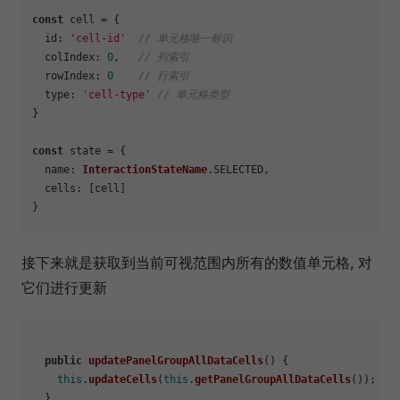
const
 cell = {

id
: 
'cell-id'
// 单元格唯一标识
colIndex
: 
0
,   
// 列索引
rowIndex
: 
0
// 行索引
type
: 
'cell-type'
// 单元格类型
}

const
 state = {

name
: 
InteractionStateName
.
SELECTED
,

cells
: [cell]

接下来就是获取到当前可视范围内所有的数值单元格, 对
它们进行更新
public
updatePanelGroupAllDataCells
(
) {

this
.
updateCells
(
this
.
getPanelGroupAllDataCells
());

  }
