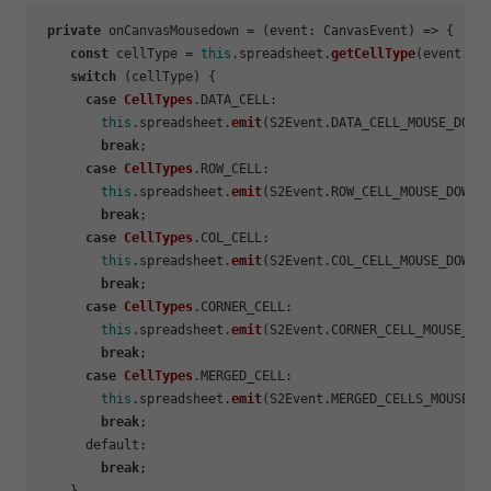
private
 onCanvasMousedown = 
(
event: CanvasEvent
) =>
 {

const
 cellType = 
this
.
spreadsheet
.
getCellType
(event.
ta
switch
 (cellType) {

case
CellTypes
.
DATA_CELL
:

this
.
spreadsheet
.
emit
(S2Event.
DATA_CELL_MOUSE_DOWN
break
;

case
CellTypes
.
ROW_CELL
:

this
.
spreadsheet
.
emit
(S2Event.
ROW_CELL_MOUSE_DOWN
, 
break
;

case
CellTypes
.
COL_CELL
:

this
.
spreadsheet
.
emit
(S2Event.
COL_CELL_MOUSE_DOWN
, 
break
;

case
CellTypes
.
CORNER_CELL
:

this
.
spreadsheet
.
emit
(S2Event.
CORNER_CELL_MOUSE_DO
break
;

case
CellTypes
.
MERGED_CELL
:

this
.
spreadsheet
.
emit
(S2Event.
MERGED_CELLS_MOUSE_D
break
;

default
:

break
;
