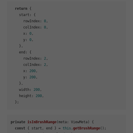
return
 {

start
: {

rowIndex
: 
0
,

colIndex
: 
0
,

x
: 
0
,

y
: 
0
,

    },

end
: {

rowIndex
: 
2
,

colIndex
: 
2
,

x
: 
200
,

y
: 
200
,

    },

width
: 
200
,

height
: 
200
,

private
isInBrushRange
(
meta: ViewMeta
) {

const
 { start, end } = 
this
.
getBrushRange
();
