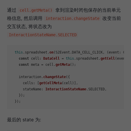
通过
拿到渲染时闭包保存的当前单元
cell.getMeta()
格信息, 然后调用
改变当前
interaction.changeState
交互状态, 将状态改为
InteractionStateName.SELECTED
this
.
spreadsheet
.
on
(S2Event.
DATA_CELL_CLICK
, 
(
event: Can
const
cell
: 
DataCell
 = 
this
.
spreadsheet
.
getCell
(event.
const
 meta = cell.
getMeta
();

    interaction.
changeState
({

cells
: [
getCellMeta
(cell)],

stateName
: 
InteractionStateName
.
SELECTED
,

    });

最后的 state 为: