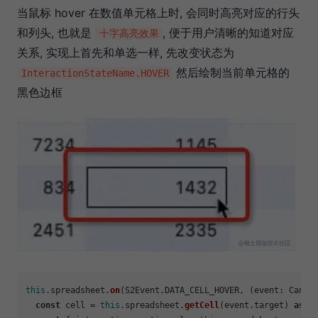
当鼠标 hover 在数值单元格上时, 会同时高亮对应的行头
和列头, 也就是
, 便于用户清晰的知道对应
十字高亮效果
关系, 实现上首先和单选一样, 先改变状态为
然后绘制当前单元格的
InteractionStateName.HOVER
黑色边框
this
.
spreadsheet
.
on
(S2Event.
DATA_CELL_HOVER
, 
(
event: Canva
const
 cell = 
this
.
spreadsheet
.
getCell
(event.
target
) 
as
 S2