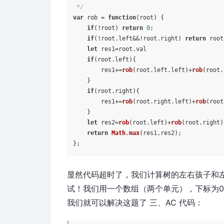
 */
var
 rob = 
function
(
root
) {

if
(!root) 
return
0
;

if
(!root.
left
&&!root.
right
) 
return
 root
let
 res1=root.
val
if
(root.
left
){

        res1+=
rob
(root.
left
.
left
)+
rob
(root.
    }

if
(root.
right
){

        res1+=
rob
(root.
right
.
left
)+
rob
(root
    }

let
 res2=
rob
(root.
left
)+
rob
(root.
right
)
return
Math
.
max
(res1,res2);

显然代码超时了，我们计算树的左右孩子和
试！我们用一个数组（两个单元），下标为0
我们就可以解决这题了 三、AC 代码：