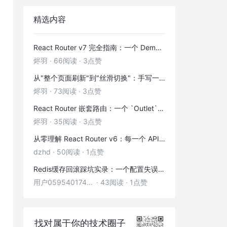
精选内容
React Router v7 完全指南：一个 Demo 吃透前端路由
烬羽
·
66阅读
·
3点赞
从"整个页面刷新"到"丝滑切换"：手写一个 HashRouter 彻底搞懂前端路由
烬羽
·
73阅读
·
3点赞
React Router 嵌套路由：一个 `Outlet` 引发的布局思考
烬羽
·
35阅读
·
3点赞
从零理解 React Router v6：每一个 API 都是怎么工作的
dzhd
·
50阅读
·
1点赞
Redis缓存回滚踩坑实录：一个配置失误，让我在凌晨3点丢了3000条数据
用户05954017446
·
43阅读
·
1点赞
找对属于你的技术圈子