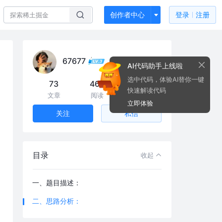
创作者中心
登录
注册
67677
AI代码助手上线啦
选中代码，体验AI替你一键
73
46k
28
快速解读代码
文章
阅读
粉丝
立即体验
私信
关注
目录
收起
一、题目描述：
二、思路分析：