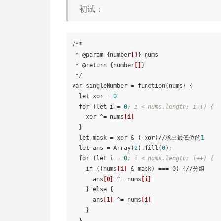
初试：
/**

 * @param {number
[]
} nums

 * @return {number
[]
}

 */

var 
singleNumber
 = function(nums) {

  let 
xor
 = 
0
  for (let 
i
 = 
0
; i < nums.length; i++) {
    xor ^= nums
[i]
  }

  let 
mask
 = xor & (-xor)//求出最低位的
1
  let 
ans
 = Array(
2
).fill(
0
)
;
  for (let 
i
 = 
0
; i < nums.length; i++) {
    if ((nums
[i]
 & mask) === 0) {//分组

      ans
[0]
 ^= nums
[i]
    } else {

      ans
[1]
 ^= nums
[i]
    }

  }
