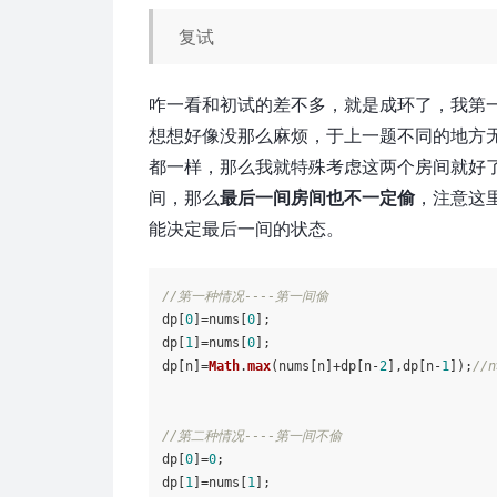
复试
咋一看和初试的差不多，就是成环了，我第
想想好像没那么麻烦，于上一题不同的地方
都一样，那么我就特殊考虑这两个房间就好
间，那么
最后一间房间也不一定偷
，注意这
能决定最后一间的状态。
//第一种情况----第一间偷
dp[
0
]=nums[
0
];

dp[
1
]=nums[
0
];

dp[n]=
Math
.
max
(nums[n]+dp[n-
2
],dp[n-
1
]);
/
//第二种情况----第一间不偷
dp[
0
]=
0
;

dp[
1
]=nums[
1
];
