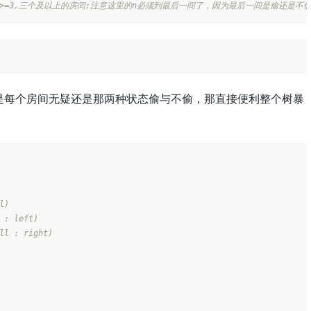
/n>=3,三个及以上的房间;注意这里的n必须到最后一间了，因为最后一间是偷还是不
是每个房间无疑还是那两种状态偷与不偷，那直接便利整个树暴
)

 : left)

ll : right)
