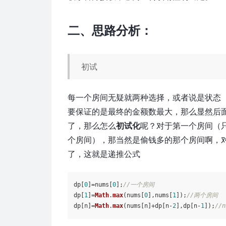
二、思路分析：
初试
每一个房间无疑就两种选择，或者说是状态
要保证的是最终的金额数最大，那么显然后
了，那么怎么
初试化
呢？对于第一个房间（
个房间），那当然是偷钱多的那个房间啊，
了，这就是递推公式
dp[
0
]=nums[
0
];
//一个房间
dp[
1
]=
Math
.
max
(nums[
0
],nums[
1
]);
//两个房间
dp[n]=
Math
.
max
(nums[n]+dp[n-
2
],dp[n-
1
]);
//