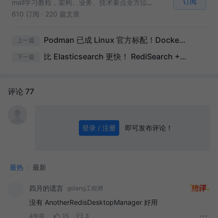
订阅
mall学习教程，架构、业务、技术要点全方位解析。mall项目（40k+star）是一套电商系统，使用现阶段主流技术实现。涵盖了SpringBoot、MyBatis、Elasticsearch、RabbitMQ、Redis、MongoDB、Mysql等技术，采用Docker容器化部署。
610 订阅
·
220 篇文章
Podman 已成 Linux 官方标配！Docker 没戏了？
上一篇
比 Elasticsearch 更快！ RediSearch + RedisJSON = 王炸！
下一篇
评论 77
即可发布评论！
登录 / 注册
0
/ 1000
发送
最热
最新
四月的谎言
golang工程师
没有 AnotherRedisDesktopManager 好用
4年前
15
3