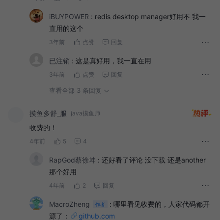
iBUYPOWER
:
redis desktop manager好用不 我一
直用的这个
3年前
点赞
回复
已注销
:
这是真好用，我一直在用
3年前
点赞
回复
查看全部 3 条回复
摸鱼多舒_服
java摸鱼师
收费的！
4年前
5
4
RapGod蔡徐坤
:
还好看了评论 没下载 还是another
那个好用
4年前
2
回复
MacroZheng
:
哪里看见收费的，人家代码都开
作者
源了：
github.com