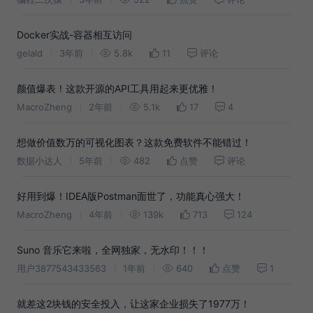
Docker实战-容器相互访问
gelald
3年前
5.8k
11
评论
颜值爆表！这款开源的API工具用起来更优雅！
MacroZheng
2年前
5.1k
17
4
想做价值数万的可视化图表？这款免费软件不能错过！
数据小达人
5年前
482
点赞
评论
好用到爆！IDEA版Postman面世了，功能真心强大！
MacroZheng
4年前
139k
713
124
Suno 音乐它来啦，全网独家，无水印！！！
用户3877543433563
1年前
640
点赞
1
就差这2块钱的安全投入，让这家企业损失了1977万！