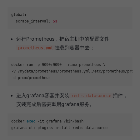
global:
scrape_interval:
5s
运行Prometheus，把宿主机中的配置文件
挂载到容器中去；
prometheus.yml
docker run -p 9090:9090 --name prometheus \

-v /mydata/prometheus/prometheus.yml:/etc/prometheus/promet
进入grafana容器并安装
插件，
redis-datasource
安装完成后需要重启grafana服务。
docker 
exec
 -it grafana /bin/bash
