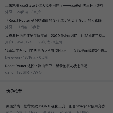
上来就用 useState？你大概率用错了——useRef 的三种正确打开方式
烬羽
·
120阅读
·
8点赞
《React Router 受保护路由的 3 个坑，第 2 个 90% 的人都踩过》
烬羽
·
111阅读
·
8点赞
大模型长记忆评测踩坑实录：2000条错位记忆，让我排查了整整3小时
用户05954017446
·
99阅读
·
0点赞
我重写了自己用了两年的防抖节流Hook——发现里面藏着3个隐藏bug
kyriewen
·
187阅读
·
0点赞
React Router 进阶：路由守卫、登录鉴权与状态传递
dzhd
·
126阅读
·
7点赞
为你推荐
颜值爆表！推荐两款JSON可视化工具，配合Swagger使用真香
编程二次猿
3年前
522
点赞
评论