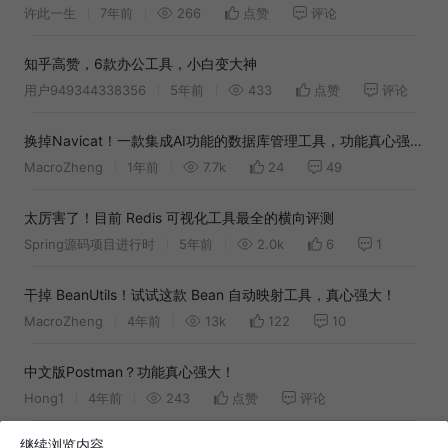
许此一生
7年前
266
点赞
评论
知乎高赞，6款办公工具，小白变大神
用户949344338356
5年前
433
点赞
评论
换掉Navicat！一款集成AI功能的数据库管理工具，功能真心强
大！
MacroZheng
1年前
7.7k
24
49
太厉害了！目前 Redis 可视化工具最全的横向评测
Spring源码项目进行时
5年前
2.0k
6
1
干掉 BeanUtils！试试这款 Bean 自动映射工具，真心强大！
MacroZheng
4年前
13k
122
10
中文版Postman？功能真心强大！
Hong1
4年前
243
点赞
评论
继续浏览内容