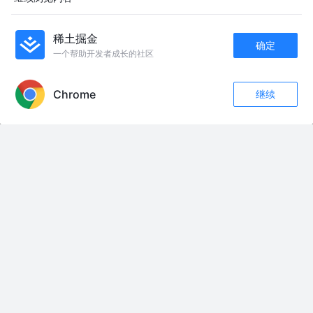
还在手撸 Nginx 配置？试试这款可视化配置工具吧，真心强大！
MacroZheng
4年前
21k
131
12
稀土掘金
确定
Redis官方发布高颜值可视化工具，功能还强的离谱！
一个帮助开发者成长的社区
APP内打开
golang学习记
8月前
196
点赞
评论
Chrome
继续
收藏
509
92
尤雨溪官宣 VitePress 1.0，第一个主版本横空出世！
关注
Web情报局
2年前
90k
618
193
友情链接：
九门第十六集封神！张启山硬刚窄娘娘，看完后头皮发麻！ #盗墓笔记 #九门
论抄袭：从孙频到杜尚 #抄袭 #现代艺术 #孙频 #余秀华 #杜尚
#历史正能量 #水中顾涌者 #伟人泳姿 #爱国英雄伟人
丰田发布4月-6月财报：净利润约634亿人民币 #丰田 #财报 #媒体精选计划
海南征集公职人员涉黑涉恶线索
布拉特一鸣惊人，发声力挺国际足联首位女性主席 #布拉特 #国际足联 #欧足
联 #因凡蒂诺 #足球
一年能休5个月！凌晨3时出工，一个月进账二三十万元
赖岳谦：美国白宫的逻辑就是我不要跟你对抗，但我要用实力威胁你