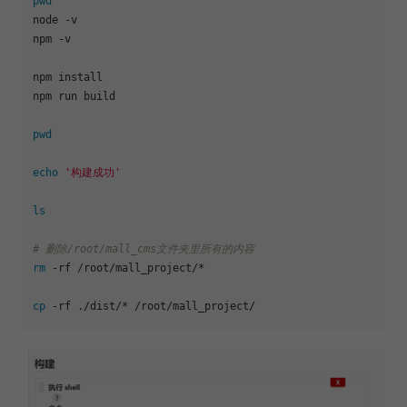
pwd
node -v

npm -v

npm install 

npm run build

pwd
echo
'构建成功'
ls
# 删除/root/mall_cms文件夹里所有的内容
rm
 -rf /root/mall_project/* 

cp