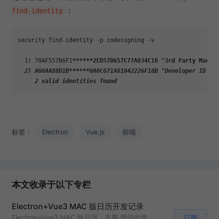
：
find-identity
security find-identity -p codesigning -v

  1) 70AF557B6F1
****
**2ED57D657C77A834C10 "3rd Party Mac D
  2) A66AA88D1B*
**
**
*0A0C671A81842226F18B "Developer ID Ap
标签：
Electron
Vue.js
前端
本文收录于以下专栏
Electron+Vue3 MAC 版日历开发记录
订阅
Electron+Vue3 MAC 版日历，主要 想借此学习有关 Election、Vue3、Typescript、Vite 等的开发和使用，最终开发一个可以开源的项目出来，代码同步在 https://github.com/fanly/fanlymenu ，欢迎查看，可以点一个 「star」哦