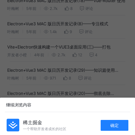
Electron+Vue3 MAC 版日历开发记录(18)——Vue-Router 使用
叶梅树
5年前
2.7k
8
评论
Electron+Vue3 MAC 版日历开发记录(8)——专注模式
叶梅树
5年前
1.4k
9
评论
Vite+Electron快速构建一个VUE3桌面应用(三)——打包
开发者小橙
4年前
2.7k
12
4
Electron+Vue3 MAC 版日历开发记录(29)——知识篇使用
Template Refs
叶梅树
5年前
971
8
评论
Electron+Vue3 MAC 版日历开发记录(20)——彻底去除
PrimeVue
叶梅树
5年前
1.9k
17
3
继续浏览内容
Electron+Vue3 MAC 版日历开发记录(33)——打包问题
稀土掘金
叶梅树
5年前
2.5k
13
2
确定
一个帮助开发者成长的社区
APP内打开