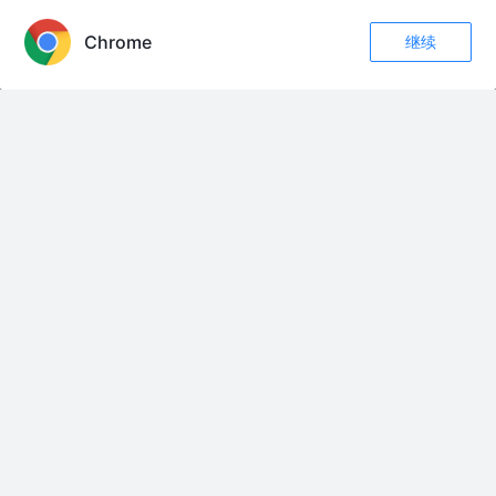
友情链接：
Chrome
继续
收藏
9
2
家庭讨论:别瞎吹乔丹，勒布朗更强，科比不在讨论中#詹姆斯 #乔丹 #科比
关注
密山县委书记牺牲时年仅26岁 王学尧（1910‑1936‑10‑13） 原名王道德，乳
名得运，黑龙江阿城（今哈尔滨阿城区）人，中共密山县委书记，东北沦陷
时期地下党重要英烈。 1935年赴密山，担任中共密山县委书记。 1936年“六
一三事件”，叛徒告密被捕。1936年10月13日，于哈尔滨极乐寺东侧刑场英
勇就义，年仅26岁。牺牲后父亲认领遗体，在领尸证上写下四个字：死在光
明，这件文物现存东北烈士纪念馆。 #王学尧 #密山
强大的士兵进入攻击军事列车GTA5 #战争 #军事科技 #steam游戏 #国际局
势 #军迷发烧友
苦了33年的金蝉子老表溺水去世，人走后才知道大名叫彭仕运#剪映
手写的浪漫
翠花完美化解婆媳矛盾、是个好媳妇吧？ #猫咪#怀旧经典影视 #80后 #橘猫
我们家的小悠悠不舒服呢，今天去看看小悠悠，姑姑爱侄女不需要理由，血
脉相同，姑姑愿你平平安安，健健康康的长大，爱你哦我们可爱的小悠悠，
早日康复#记录真实生活
土耳其烤肉 #土耳其烤肉 #异国风味小吃 #土耳其烤肉 #烤饼 #美食vlog
#万万没想到 #看见音乐计划
双胞胎