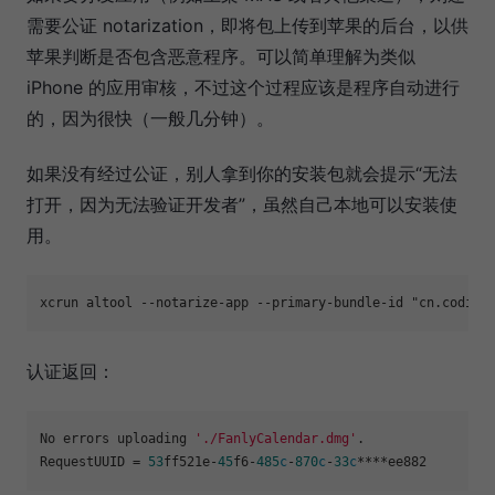
需要公证 notarization，即将包上传到苹果的后台，以供
苹果判断是否包含恶意程序。可以简单理解为类似
iPhone 的应用审核，不过这个过程应该是程序自动进行
的，因为很快（一般几分钟）。
如果没有经过公证，别人拿到你的安装包就会提示“无法
打开，因为无法验证开发者”，虽然自己本地可以安装使
用。
xcrun altool --notarize-app --primary-bundle-id "cn.coding
认证返回：
No errors uploading 
'./FanlyCalendar.dmg'
.

RequestUUID 
=
53
ff521e
-
45
f6
-
485
c
-
870
c
-
33
c
*
*
*
*