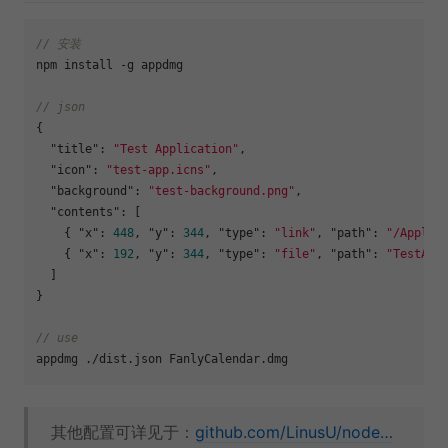
// 安装
npm install -g appdmg

// json
{
"title"
:
"Test Application"
,
"icon"
:
"test-app.icns"
,
"background"
:
"test-background.png"
,
"contents"
:
[
{
"x"
:
448
,
"y"
:
344
,
"type"
:
"link"
,
"path"
:
"/Applic
{
"x"
:
192
,
"y"
:
344
,
"type"
:
"file"
,
"path"
:
"TestApp
]
}
// use
其他配置可详见于：
github.com/LinusU/node…