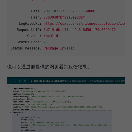
Date:
2021-07-27 06:23:17
+0000
Hash:
7763048fbf39a8a9006f
LogFileURL:
https://osxapps-ssl.itunes.apple.com/itune
RequestUUID:
1d7f9fdb-c11c-49a3-8d5d-f79d0699472f
Status:
invalid
Status Code:
2
Status Message:
Package
Invalid
也可以通过他提供的网页看到反馈结果。