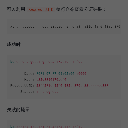
可以利用
执行命令查看公证结果：
RequestUUID
xcrun altool --notarization-info 53ff521e-45f6-485c-870c-3
成功时：
No
errors
getting
notarization
info.
Date:
2021-07-27 09:05:06
+0000
Hash:
b35d8896170aef6
RequestUUID:
53ff521e-45f6-485c-870c-33c****ee882
Status:
in
progress
失败的提示：
No
errors
getting
notarization
info.