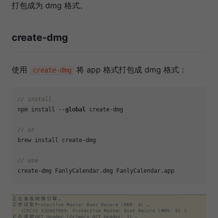
打包成为 dmg 格式。
create-dmg
使用
将 app 格式打包成 dmg 格式：
create-dmg
// install
npm install --
global
 create-dmg

// or 
brew install create-dmg

// use