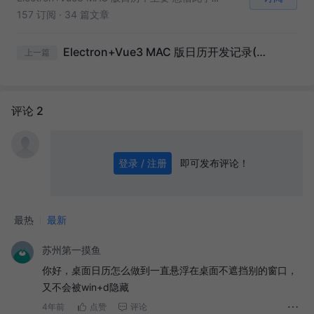
157 订阅
·
34 篇文章
Electron+Vue3 MAC 版日历开发记录(33)——打包问题
上一篇
评论 2
即可发布评论！
登录 / 注册
0
/ 1000
发送
最热
最新
苏州第一摸鱼
你好，桌面日历怎么做到一直悬浮在桌面不遮挡别的窗口，
又不会被win+d隐藏
4年前
点赞
评论