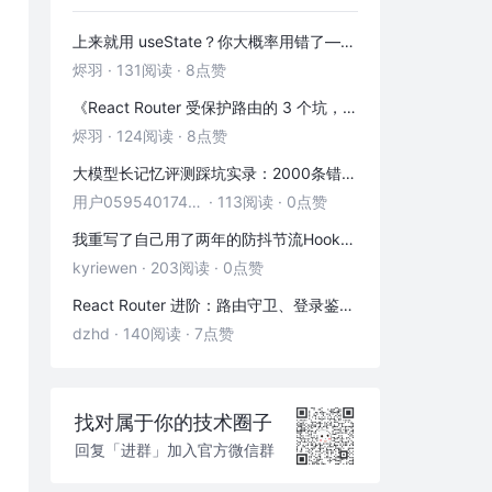
上来就用 useState？你大概率用错了——useRef 的三种正确打开方式
烬羽
·
131阅读
·
8点赞
《React Router 受保护路由的 3 个坑，第 2 个 90% 的人都踩过》
烬羽
·
124阅读
·
8点赞
大模型长记忆评测踩坑实录：2000条错位记忆，让我排查了整整3小时
用户05954017446
·
113阅读
·
0点赞
我重写了自己用了两年的防抖节流Hook——发现里面藏着3个隐藏bug
kyriewen
·
203阅读
·
0点赞
React Router 进阶：路由守卫、登录鉴权与状态传递
dzhd
·
140阅读
·
7点赞
找对属于你的技术圈子
回复「进群」加入官方微信群