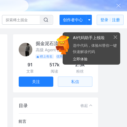
创作者中心
登录
注册
AI代码助手上线啦
掘金泥石流
选中代码，体验AI替你一键
高级 Agent 技术专家 @杭州太初智核科技有限责任公司
快速解读代码
榜上有名
优秀作者
立即体验
91
517k
2.3k
文章
阅读
粉丝
私信
关注
目录
收起
前言