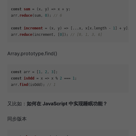
const
sum
 = (
x, y
) => x + y;

arr.
reduce
(sum, 
0
); 
// 6
const
increment
 = (
x, y
) => [...x, x[x.
length
 - 
1
] + y];

arr.
reduce
(increment, [
0
]); 
// [0, 1, 3, 6]
Array.prototype.find()
const
 arr = [
1
, 
2
, 
3
const
isOdd
 = x => x % 
2
 === 
1
;

arr.
find
(isOdd); 
// 1
又比如：
如何在 JavaScript 中实现睡眠功能？
同步版本