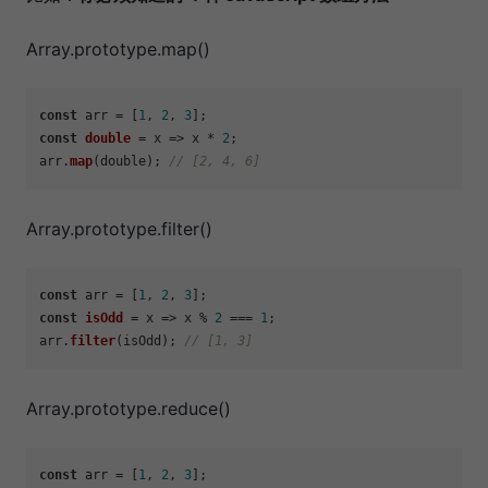
Array.prototype.map()
const
 arr = [
1
, 
2
, 
3
const
double
 = x => x * 
2
;

arr.
map
(double); 
// [2, 4, 6]
Array.prototype.filter()
const
 arr = [
1
, 
2
, 
3
const
isOdd
 = x => x % 
2
 === 
1
;

arr.
filter
(isOdd); 
// [1, 3]
Array.prototype.reduce()
const
 arr = [
1
, 
2
, 
3
];
