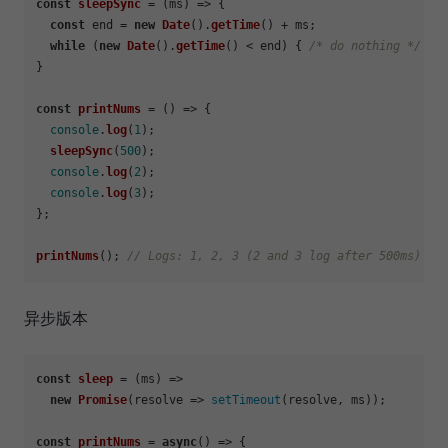
const
sleepSync
 = (
ms
) => {

const
 end = 
new
Date
().
getTime
() + ms;

while
 (
new
Date
().
getTime
() < end) { 
/* do nothing */
 }

}

const
printNums
 = (
) => {

console
.
log
(
1
);

sleepSync
(
500
);

console
.
log
(
2
);

console
.
log
(
3
);

};

printNums
(); 
// Logs: 1, 2, 3 (2 and 3 log after 500ms)
异步版本
const
sleep
 = (
ms
) =>

new
Promise
(
resolve
 =>
setTimeout
(resolve, ms));

const
printNums
 = 
async
(
) => {
