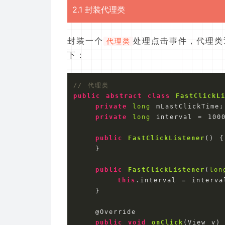
2.1 封装代理类
封装一个
处理点击事件，代理类
代理类
下：
// 代理类
public
abstract
class
FastClickL
private
long
 mLastClickTime;

private
long
 interval = 
100
public
FastClickListener
()
 {

    }

public
FastClickListener
(
lon
this
.interval = interval
    }

    @Override

public
void
onClick
(
View v
)
 