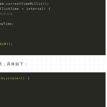
em.currentTimeMillis();

ClickTime > interval) {

，允许点击
wTime;

lick
()
;

类，具体如下：
ckListener
() {
