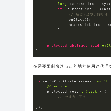
long
 currentTime = Syst
if
 (currentTime - mLast
// 经过了足够长的时间
            onClick();

            mLastClickTime = no
        } 

    }

protected
abstract
void
onC
在需要限制快速点击的地方使用该代理
tv
.setOnClickListener
(new 
FastCli
@Override
    protected void 
onClick
() {

// 处理点击逻辑
    }
