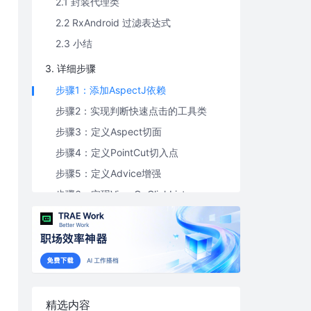
2.1 封装代理类
2.2 RxAndroid 过滤表达式
2.3 小结
3. 详细步骤
步骤1：添加AspectJ依赖
步骤2：实现判断快速点击的工具类
步骤3：定义Aspect切面
步骤4：定义PointCut切入点
步骤5：定义Advice增强
步骤6：实现View.OnClickListener
小结
4. 演进
4.1 定制时间间隔
4.2 完整场景覆盖
精选内容