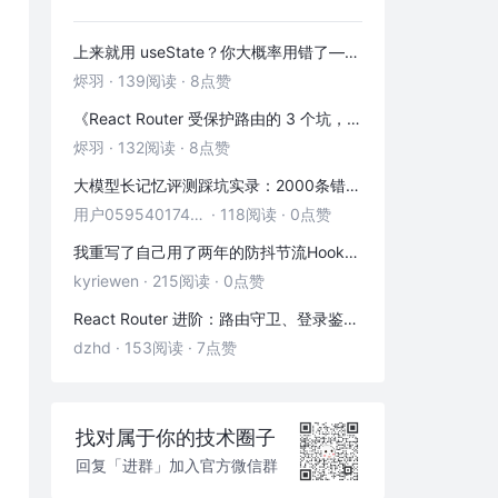
上来就用 useState？你大概率用错了——useRef 的三种正确打开方式
烬羽
·
139阅读
·
8点赞
《React Router 受保护路由的 3 个坑，第 2 个 90% 的人都踩过》
烬羽
·
132阅读
·
8点赞
大模型长记忆评测踩坑实录：2000条错位记忆，让我排查了整整3小时
用户05954017446
·
118阅读
·
0点赞
我重写了自己用了两年的防抖节流Hook——发现里面藏着3个隐藏bug
kyriewen
·
215阅读
·
0点赞
React Router 进阶：路由守卫、登录鉴权与状态传递
dzhd
·
153阅读
·
7点赞
找对属于你的技术圈子
回复「进群」加入官方微信群