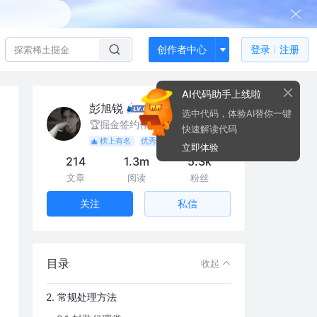
创作者中心
登录
注册
AI代码助手上线啦
彭旭锐
选中代码，体验AI替你一键
🏆掘金签约作者
快速解读代码
榜上有名
优秀作者
签约作者
立即体验
214
1.3m
5.3k
前言
文章
阅读
粉丝
系列文章
私信
关注
延伸文章
目录
目录
收起
1. 定义需求
2. 常规处理方法