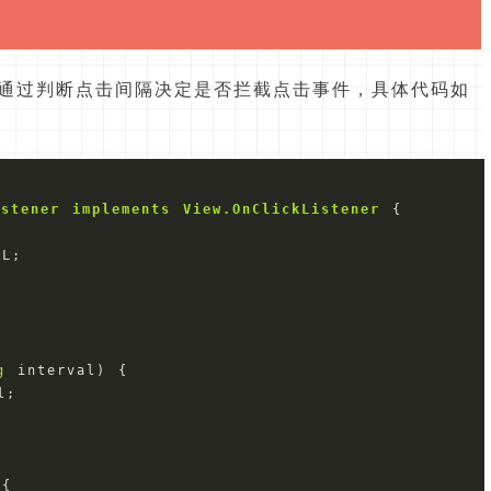
通过判断点击间隔决定是否拦截点击事件，具体代码如
istener
implements
View.OnClickListener
 {

0L
;

g
 interval
)
 {

;

{
