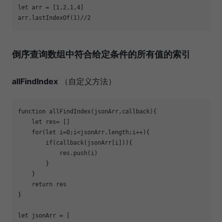
let
 arr = [
1
,
2
,
1
,
4
arr.lastIndexOf(
1
)
//2
倒序查询数组中符合给定条件的所有值的索引
allFindIndex
（自定义方法）
function
allFindIndex
(
jsonArr,callback
)
let
for
(
let
 i=
0
if
return
let