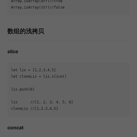
Array
.isArray(arr)
//true
Array
.isArray(str)
//false
数组的浅拷贝
slice
let
 lis = [
1
,
2
,
3
,
4
,
5
let
lis.push(
6
lis      
//[1, 2, 3, 4, 5, 6]
cloneLis 
//[1,2,3,4,5]
concat