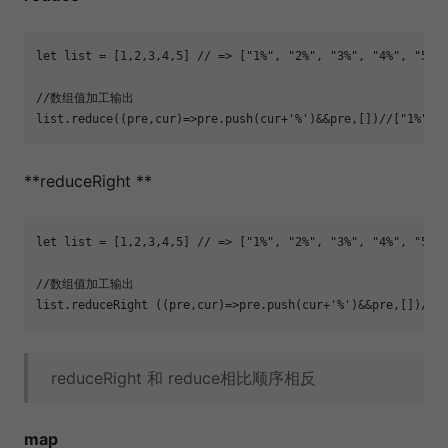
let
 list = [
1
,
2
,
3
,
4
,
5
] 
// => ["1%", "2%", "3%", "4%", "5%"
//数组值加工输出
list.reduce(
(
pre,cur
)=>
pre.push(cur+
'%'
)&&pre,[])
//["1%", 
**reduceRight **
let
 list = [
1
,
2
,
3
,
4
,
5
] 
// => ["1%", "2%", "3%", "4%", "5%"
//数组值加工输出
list.reduceRight (
(
pre,cur
)=>
pre.push(cur+
'%'
)&&pre,[])
//[
reduceRight 和 reduce相比顺序相反
map