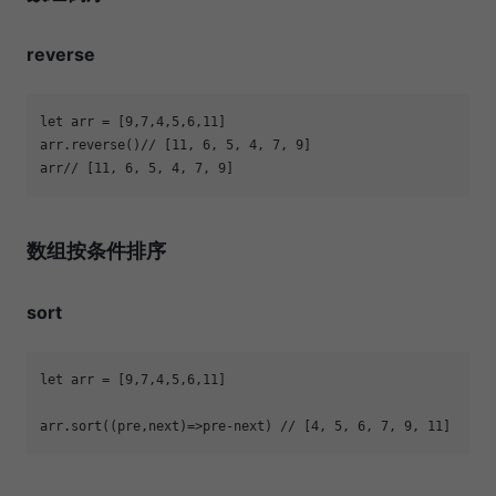
reverse
let
 arr = [
9
,
7
,
4
,
5
,
6
,
11
arr.reverse()
// [11, 6, 5, 4, 7, 9]
arr
// [11, 6, 5, 4, 7, 9]
数组按条件排序
sort
let
 arr = [
9
,
7
,
4
,
5
,
6
,
11
arr.sort(
(
pre,next
)=>
pre-next) 
// [4, 5, 6, 7, 9, 11]