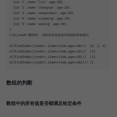
  {
id
:
'1'
,
name
:
'lisi'
,
age
:
30
  {
id
:
'2'
,
name
:
'zhangsan'
,
age
:
20
  {
id
:
'3'
,
name
:
'wangermazi'
,
age
:
30
  {
id
:
'4'
,
name
:
'xiaoming'
,
age
:
18
  {
id
:
'5'
,
name
:
'wuming'
,
age
:
30
//从jsonArr数组中  找到符合给定条件的值的所有索引
allFindIndex(jsonArr,item=>item.age==
30
)
//  [0, 2, 4]
allFindIndex(jsonArr,item=>item.age==
18
)
//  [3]
allFindIndex(jsonArr,item=>item.age==
20
)
//  [1]
allFindIndex(jsonArr,item=>item.age==
201
)
// []
数组的判断
数组中的所有值是否都满足给定条件