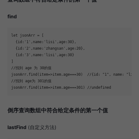
find
let
  {
id
:
'1'
,
name
:
'lisi'
,
age
:
30
  {
id
:
'2'
,
name
:
'zhangsan'
,
age
:
20
  {
id
:
'3'
,
name
:
'lisi'
,
age
:
30
//找到 age 为 30的值
jsonArr.find(
item
=>
item.age===
30
)  
//{id: "1", name: "lisi
//找到 age为 301的值
jsonArr.find(
item
=>
item.age===
301
) 
//undefined
倒序查询数组中符合给定条件的第一个值
lastFind
(自定义方法)