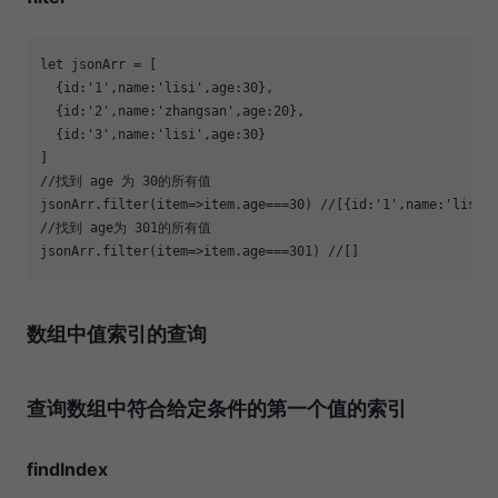
let
  {
id
:
'1'
,
name
:
'lisi'
,
age
:
30
  {
id
:
'2'
,
name
:
'zhangsan'
,
age
:
20
  {
id
:
'3'
,
name
:
'lisi'
,
age
:
30
//找到 age 为 30的所有值
jsonArr.filter(
item
=>
item.age===
30
) 
//[{id:'1',name:'lisi'
//找到 age为 301的所有值
jsonArr.filter(
item
=>
item.age===
301
) 
//[]
数组中值索引的查询
查询数组中符合给定条件的第一个值的索引
findIndex