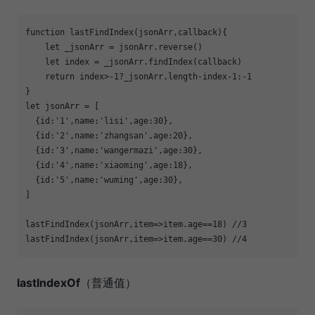
function
lastFindIndex
(
jsonArr,callback
)
let
let
return
 index>
-1
?_jsonArr.length-index
-1
:
-1
let
  {
id
:
'1'
,
name
:
'lisi'
,
age
:
30
  {
id
:
'2'
,
name
:
'zhangsan'
,
age
:
20
  {
id
:
'3'
,
name
:
'wangermazi'
,
age
:
30
  {
id
:
'4'
,
name
:
'xiaoming'
,
age
:
18
  {
id
:
'5'
,
name
:
'wuming'
,
age
:
30
lastFindIndex(jsonArr,item=>item.age==
18
) 
//3
lastFindIndex(jsonArr,item=>item.age==
30
) 
//4
lastIndexOf
（普通值）