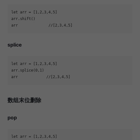
let
 arr = [
1
,
2
,
3
,
4
,
5
arr              
//[2,3,4,5]
splice
let
 arr = [
1
,
2
,
3
,
4
,
5
arr.splice(
0
,
1
arr             
//[2,3,4,5]
数组末位删除
pop
let
 arr = [
1
,
2
,
3
,
4
,
5