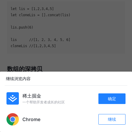
let
 lis = [
1
,
2
,
3
,
4
,
5
let
lis.push(
6
lis      
//[1, 2, 3, 4, 5, 6]
cloneLis 
//[1,2,3,4,5]
数组的深拷贝
继续浏览内容
JSON.parse(JSON.stringify( ))
稀土掘金
确定
一个帮助开发者成长的社区
let
 lis = [{
a
:
1
},{
a
:
2
APP内打开
let
 cloneLis = 
JSON
.parse(
JSON
Chrome
继续
收藏
83
12
lis[
0
].a=
10
关注
lis      
//[{a:10},{a:2}]