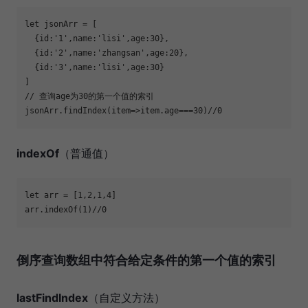
let
  {
id
:
'1'
,
name
:
'lisi'
,
age
:
30
  {
id
:
'2'
,
name
:
'zhangsan'
,
age
:
20
  {
id
:
'3'
,
name
:
'lisi'
,
age
:
30
// 查询age为30的第一个值的索引
jsonArr.findIndex(
item
=>
item.age===
30
)
//0
indexOf
（普通值）
let
 arr = [
1
,
2
,
1
,
4
arr.indexOf(
1
)
//0
倒序查询数组中符合给定条件的第一个值的索引
lastFindIndex
（自定义方法）