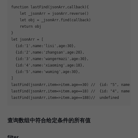
function
lastFind
(
jsonArr,callback
)
let
let
return
let
  {
id
:
'1'
,
name
:
'lisi'
,
age
:
30
  {
id
:
'2'
,
name
:
'zhangsan'
,
age
:
20
  {
id
:
'3'
,
name
:
'wangermazi'
,
age
:
30
  {
id
:
'4'
,
name
:
'xiaoming'
,
age
:
18
  {
id
:
'5'
,
name
:
'wuming'
,
age
:
30
lastFind(jsonArr,item=>item.age==
30
) 
//  {id: "5", name: "
lastFind(jsonArr,item=>item.age==
18
) 
//  {id: "4", name: "
lastFind(jsonArr,item=>item.age==
188
)
//  undefined
查询数组中符合给定条件的所有值
filter