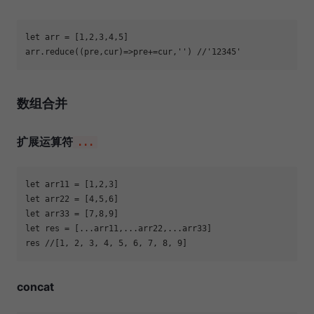
let
 arr = [
1
,
2
,
3
,
4
,
5
arr.reduce(
(
pre,cur
)=>
pre+=cur,
''
) 
//'12345'
数组合并
扩展运算符
...
let
 arr11 = [
1
,
2
,
3
let
 arr22 = [
4
,
5
,
6
let
 arr33 = [
7
,
8
,
9
let
res 
//[1, 2, 3, 4, 5, 6, 7, 8, 9]
concat