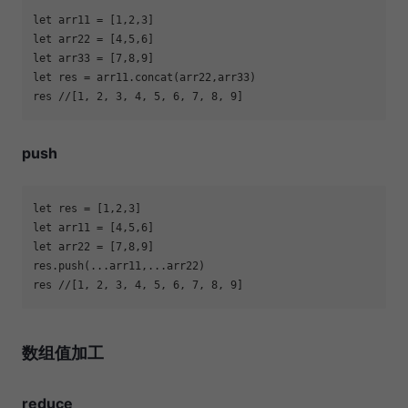
let
 arr11 = [
1
,
2
,
3
let
 arr22 = [
4
,
5
,
6
let
 arr33 = [
7
,
8
,
9
let
res 
//[1, 2, 3, 4, 5, 6, 7, 8, 9]
push
let
 res = [
1
,
2
,
3
let
 arr11 = [
4
,
5
,
6
let
 arr22 = [
7
,
8
,
9
res 
//[1, 2, 3, 4, 5, 6, 7, 8, 9]
数组值加工
reduce