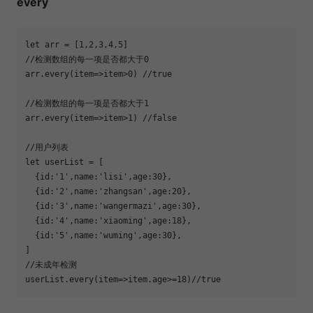
every
let
 arr = [
1
,
2
,
3
,
4
,
5
//检测数组的每一项是否都大于0
arr.every(
item
=>
item>
0
) 
//true
//检测数组的每一项是否都大于1
arr.every(
item
=>
item>
1
) 
//false
//用户列表
let
  {
id
:
'1'
,
name
:
'lisi'
,
age
:
30
  {
id
:
'2'
,
name
:
'zhangsan'
,
age
:
20
  {
id
:
'3'
,
name
:
'wangermazi'
,
age
:
30
  {
id
:
'4'
,
name
:
'xiaoming'
,
age
:
18
  {
id
:
'5'
,
name
:
'wuming'
,
age
:
30
//未成年检测
userList.every(
item
=>
item.age>=
18
)
//true