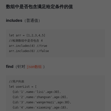
数组中是否
包含
满足给定条件的值
includes
（普通值）
let
 arr = [
1
,
2
,
3
,
4
,
5
//检测数组中是否包含 4
arr.includes(
4
) 
//true
arr.includes(
6
) 
//false
find
（针对
）
json数组
//用户列表
let
  {
id
:
'1'
,
name
:
'lisi'
,
age
:
30
  {
id
:
'2'
,
name
:
'zhangsan'
,
age
:
20
  {
id
:
'3'
,
name
:
'wangermazi'
,
age
:
30
  {
id
:
'4'
,
name
:
'xiaoming'
,
age
:
18