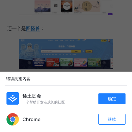
还一个是
图怪兽
：
继续浏览内容
稀土掘金
再就是可以在线PS的
uupoop
:
确定
一个帮助开发者成长的社区
APP内打开
Chrome
继续
收藏
268
69
关注