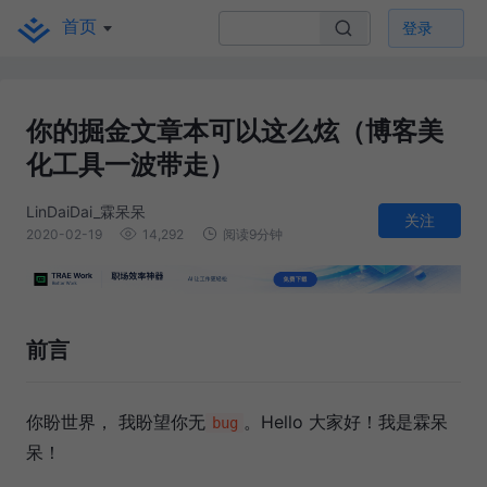
首页
登录
你的掘金文章本可以这么炫（博客美
化工具一波带走）
LinDaiDai_霖呆呆
关注
2020-02-19
14,292
阅读9分钟
前言
你盼世界， 我盼望你无
。Hello 大家好！我是霖呆
bug
呆！