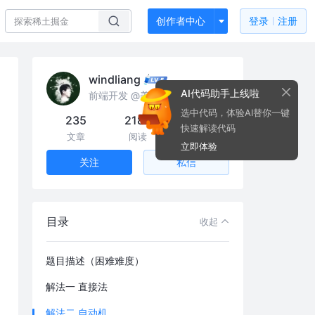
创作者中心
登录
注册
windliang
AI代码助手上线啦
前端开发 @美团
选中代码，体验AI替你一键
235
218k
334
快速解读代码
文章
阅读
粉丝
立即体验
私信
关注
目录
收起
题目描述（困难难度）
解法一 直接法
解法二 自动机