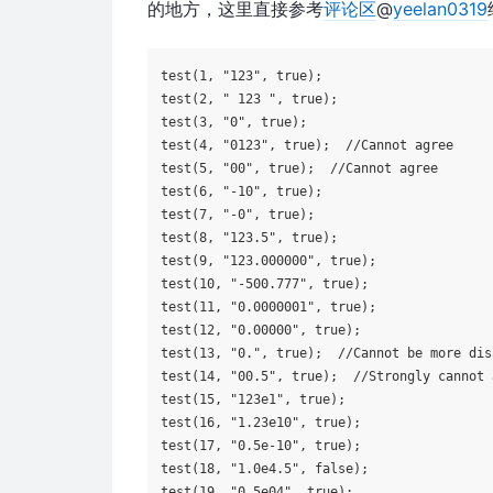
的地方，这里直接参考
评论区
@
yeelan0319
test(
1
, 
"123"
, 
true
);

test(
2
, 
" 123 "
, 
true
);

test(
3
, 
"0"
, 
true
);

test(
4
, 
"0123"
, 
true
);  
//Cannot agree
test(
5
, 
"00"
, 
true
);  
//Cannot agree
test(
6
, 
"-10"
, 
true
);

test(
7
, 
"-0"
, 
true
);

test(
8
, 
"123.5"
, 
true
);

test(
9
, 
"123.000000"
, 
true
);

test(
10
, 
"-500.777"
, 
true
);

test(
11
, 
"0.0000001"
, 
true
);

test(
12
, 
"0.00000"
, 
true
);

test(
13
, 
"0."
, 
true
);  
//Cannot be more dis
test(
14
, 
"00.5"
, 
true
);  
//Strongly cannot 
test(
15
, 
"123e1"
, 
true
);

test(
16
, 
"1.23e10"
, 
true
);

test(
17
, 
"0.5e-10"
, 
true
);

test(
18
, 
"1.0e4.5"
, 
false
);

test(
19
, 
"0.5e04"
, 
true
);
