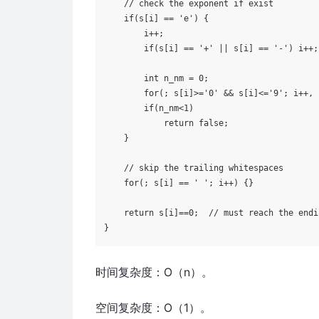
// check the exponent if exist
if
(s[i] == 
'e'
) {

        i++;

if
(s[i] == 
'+'
 || s[i] == 
'-'
) i++;
int
 n_nm = 
0
;

for
(; s[i]>=
'0'
 && s[i]<=
'9'
; i++, 
if
(n_nm<
1
)

return
false
;

    }

// skip the trailing whitespaces
for
(; s[i] == 
' '
; i++) {}

return
 s[i]==
0
;  
// must reach the endi
时间复杂度：O（n）。
空间复杂度：O（1）。