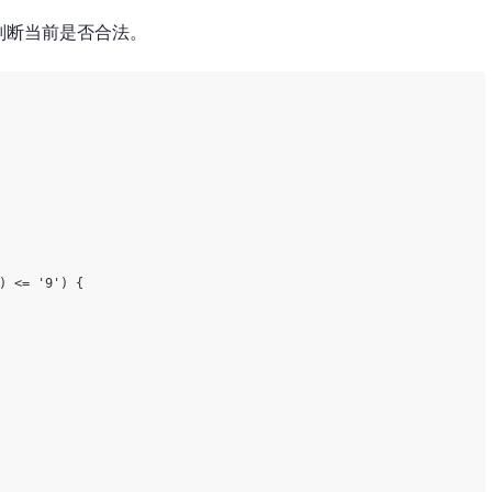
判断当前是否合法。
) <= 
'9'
) {
