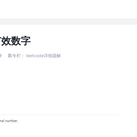
 有效数字
钟
专栏：
leetcode详细题解