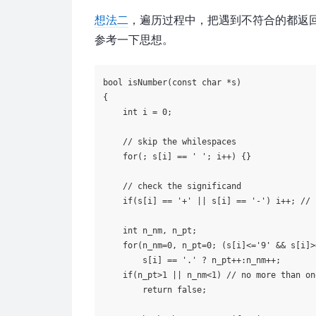
想法二
，遍历过程中，把遇到不符合的都返回 f
参考一下思想。
bool
isNumber
(
const
char
 *s)
{

int
 i = 
0
;

// skip the whilespaces
for
(; s[i] == 
' '
; i++) {}

// check the significand
if
(s[i] == 
'+'
 || s[i] == 
'-'
) i++; 
// 
int
 n_nm, n_pt;

for
(n_nm=
0
, n_pt=
0
; (s[i]<=
'9'
 && s[i]>
        s[i] == 
'.'
 ? n_pt++:n_nm++;       

if
(n_pt>
1
 || n_nm<
1
) 
// no more than on
return
false
;
