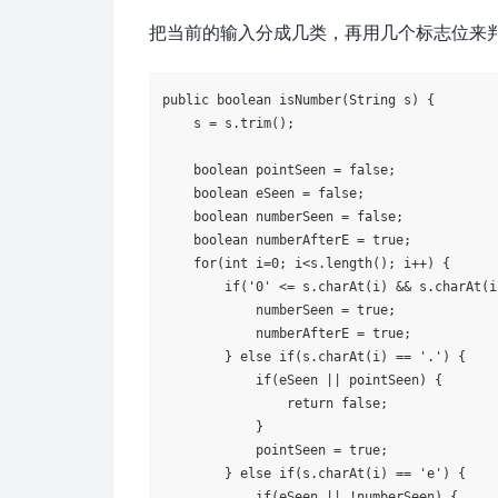
把当前的输入分成几类，再用几个标志位来
public
boolean
isNumber
(String s)
{

    s = s.trim();

boolean
 pointSeen = 
false
;

boolean
 eSeen = 
false
;

boolean
 numberSeen = 
false
;

boolean
 numberAfterE = 
true
;

for
(
int
 i=
0
; i<s.length(); i++) {

if
(
'0'
 <= s.charAt(i) && s.charAt(i
            numberSeen = 
true
;

            numberAfterE = 
true
;

        } 
else
if
(s.charAt(i) == 
'.'
) {

if
(eSeen || pointSeen) {

return
false
;

            }

            pointSeen = 
true
;

        } 
else
if
(s.charAt(i) == 
'e'
) {

if
(eSeen || !numberSeen) {
