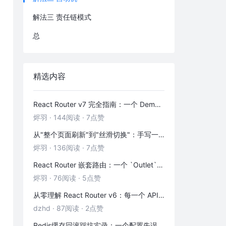
解法三 责任链模式
总
精选内容
React Router v7 完全指南：一个 Demo 吃透前端路由
烬羽
·
144阅读
·
7点赞
从"整个页面刷新"到"丝滑切换"：手写一个 HashRouter 彻底搞懂前端路由
烬羽
·
136阅读
·
7点赞
React Router 嵌套路由：一个 `Outlet` 引发的布局思考
烬羽
·
76阅读
·
5点赞
从零理解 React Router v6：每一个 API 都是怎么工作的
dzhd
·
87阅读
·
2点赞
Redis缓存回滚踩坑实录：一个配置失误，让我在凌晨3点丢了3000条数据