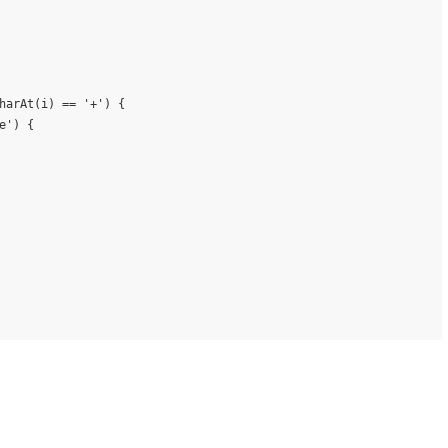
harAt(i) == 
'+'
) {

e'
) {
