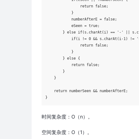
return
false
;

            }

            numberAfterE = 
false
;

            eSeen = 
true
;

        } 
else
if
(s.charAt(i) == 
'-'
 || s.c
if
(i != 
0
 && s.charAt(i-
1
) != 
'
return
false
;

            }

        } 
else
 {

return
false
;

        }

    }

return
 numberSeen && numberAfterE;

时间复杂度：O（n）。
空间复杂度：O（1）。