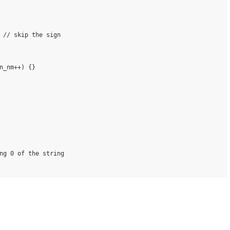
 
// skip the sign
n_nm++) {}

ng 0 of the string