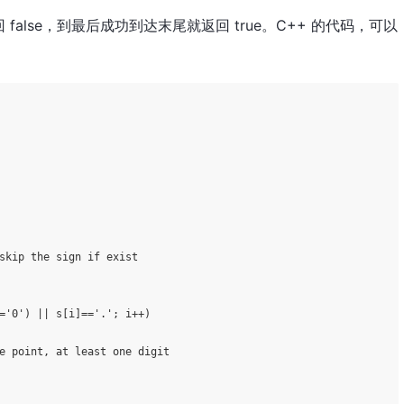
alse，到最后成功到达末尾就返回 true。C++ 的代码，可以
skip the sign if exist
=
'0'
) || s[i]==
'.'
; i++)

e point, at least one digit