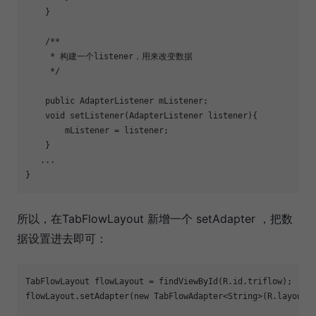
    }

    /**

     * 构建一个listener，用来改变数据

     */

    public AdapterListener mListener;

    void 
set
Listener(AdapterListener listener){

        mListener = listener;

    }

   ... 

所以，在TabFlowLayout 新增一个 setAdapter ，把数
据设置进去即可：
TabFlowLayout flowLayout = findViewById(R.id.triflow);

flowLayout.setAdapter(new TabFlowAdapter<String>(R.layout.i