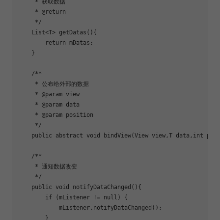
     * 获取数据

     * @
return
     */

    List<T> 
getDatas
(){

return
 mDatas;

    }

    /**

     * 公布给外部的数据

     * @param view

     * @param data

     * @param position

     */

    public abstract void 
bind
View(View view,T data,int posi
    /**

     * 通知数据改变

     */

    public void 
notifyDataChanged
(){

if
 (mListener != null) {

            mListener.notifyDataChanged();

        }
