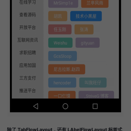
除了 TabFlowLayout，还有 LAbelFlowLayout 标签式