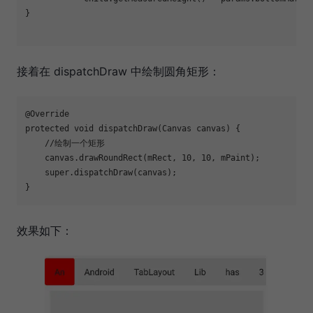
}

接着在 dispatchDraw 中绘制圆角矩形：
@Override

protected void dispatchDraw(Canvas canvas) {

    //绘制一个矩形

    canvas.drawRoundRect(mRect, 10, 10, mPaint);

    super.dispatchDraw(canvas);

效果如下：