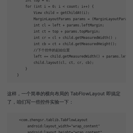
       int top = 0;

for
 (int i = 0; i < count; i++) {

           View child = getChildAt(i);

           MarginLayoutParams params = (MarginLayoutParams)
           int cl = left + params.leftMargin;

           int ct = top + params.topMargin;

           int cr = cl + child.getMeasuredWidth() ;

           int cb = ct + child.getMeasuredHeight();

           //下个控件的起始位置

           left += child.getMeasuredWidth() + params.leftMa
           child.layout(cl, ct, cr, cb);

       }

这样，一个简单的横向布局的 TabFlowLayout 即搞定
了，咱们写一些控件实验一下：
    <com.zhengsr.tablib.TabFlowLayout

        android:layout_width=
"wrap_content"
        android:layout_height=
"wrap_content"