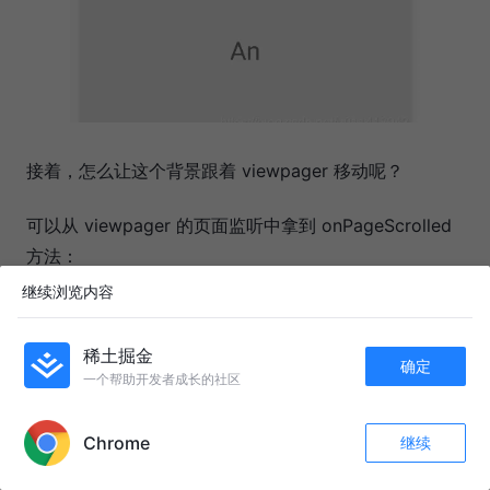
接着，怎么让这个背景跟着 viewpager 移动呢？
可以从 viewpager 的页面监听中拿到 onPageScrolled
方法：
继续浏览内容
public void onPageScrolled(int position, 
float
稀土掘金
确定
一个帮助开发者成长的社区
三个参数解释如下：
APP内打开
Chrome
继续
position ：当前第一页的索引，比较有意思的是，当
评论
收藏
20
右滑时，position 表示当前页面，当左滑时，为当前
关注