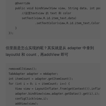
    @Override

    public void 
bind
View(View view, String data, int positi
        //设置textview 的 text 和 color

set
Text(view,R.id.item_text,data)

                .setTextColor(view,R.id.item_text,Color.BLA
    }

但里面是怎么实现的呢？其实就是从 adapter 中拿到
layoutId 和 count，再addView 即可
removeAllViews();

TabAdapter adapter = mAdapter;

for
 (int i = 0; i < itemCount; i++) {

    View view = LayoutInflater.from(getContext()).inflate(
    adapter.bindView(view,adapter.getDatas().get(i),i);

    configClick(view,i);

    addView(view);
