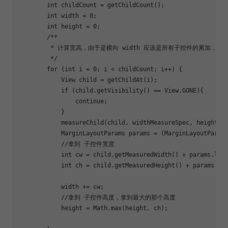
        int childCount = getChildCount();

        int width = 0;

        int height = 0;

        /**

         * 计算宽高，由于是横向 width 应该是所有子控件的累加，不
         */

for
 (int i = 0; i < childCount; i++) {

            View child = getChildAt(i);

if
 (child.getVisibility() == View.GONE){

continue
;

            }

            measureChild(child, widthMeasureSpec, heightMea
            MarginLayoutParams params = (MarginLayoutParams
            //拿到 子控件宽度

            int cw = child.getMeasuredWidth() + params.left
            int ch = child.getMeasuredHeight() + params.top
            width += cw;

            //拿到 子控件高度，拿到最大的那个高度

            height = Math.max(height, ch);
