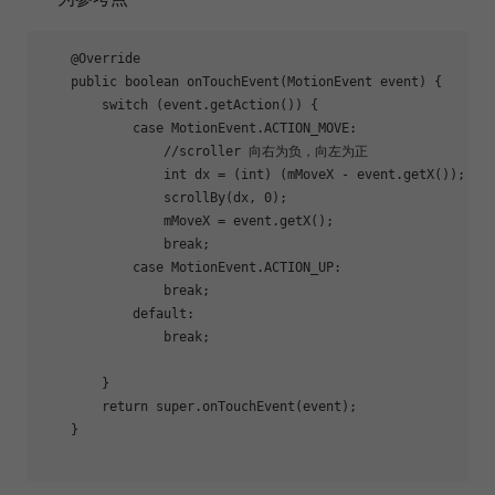
    @Override

    public boolean onTouchEvent(MotionEvent event) {

        switch (event.getAction()) {

case
 MotionEvent.ACTION_MOVE:

                //scroller 向右为负，向左为正

                int dx = (int) (mMoveX - event.getX());

                scrollBy(dx, 0);

                mMoveX = event.getX();

break
;

case
 MotionEvent.ACTION_UP:

break
;

            default:

break
;

        }

return
 super.onTouchEvent(event);

    }
