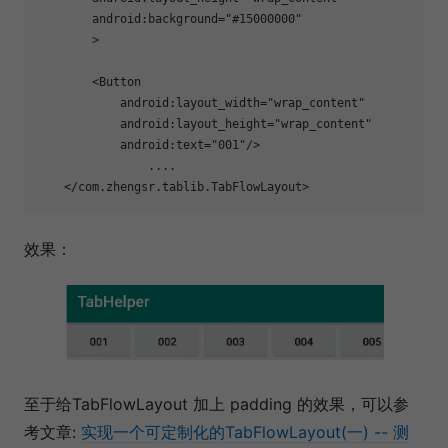
        android:background=
"#15000000"
        >

        <Button

            android:layout_width=
"wrap_content"
            android:layout_height=
"wrap_content"
            android:text=
"001"
/>

		....

效果：
至于给TabFlowLayout 加上 padding 的效果，可以参
考文章:
实现一个可定制化的TabFlowLayout(一) -- 测