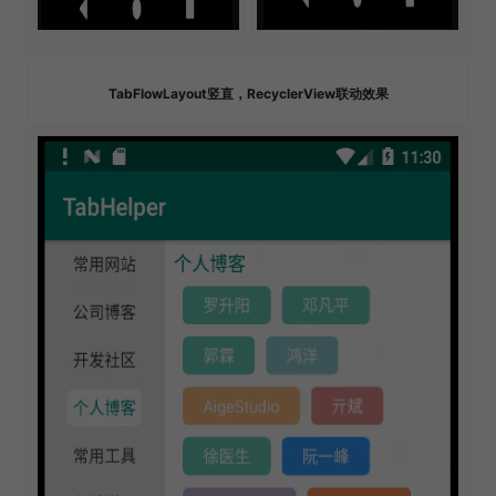
TabFlowLayout竖直，RecyclerView联动效果