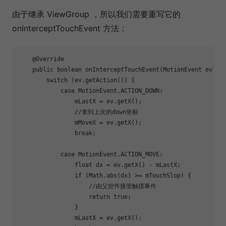
由于继承 ViewGroup ，所以我们需要重写它的
onInterceptTouchEvent 方法：
    @Override

    public boolean onInterceptTouchEvent(MotionEvent ev) {

        switch (ev.getAction()) {

case
 MotionEvent.ACTION_DOWN:

                mLastX = ev.getX();

                //拿到上次的down坐标

                mMoveX = ev.getX();

break
;

case
 MotionEvent.ACTION_MOVE:

float
 dx = ev.getX() - mLastX;

if
 (Math.abs(dx) >= mTouchSlop) {

                    //由父控件接管触摸事件

return
true
;

                }

                mLastX = ev.getX();
