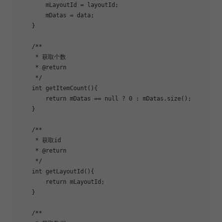
        mLayoutId = layoutId;

        mDatas = data;

    }

    /**

     * 获取个数

     * @
return
     */

    int 
getItemCount
(){

return
 mDatas == null ? 0 : mDatas.size();

    }

    /**

     * 获取id

     * @
return
     */

    int 
getLayoutId
(){

return
 mLayoutId;

    }

    /**
