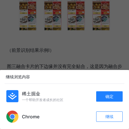
（前景识别结果示例I）
图三融合卡片的下边缘并没有完全贴合，这是因为融合步
骤中修正 dlbox1 位置时，采用传统图像处理方法寻找临
继续浏览内容
域范围内最近的直线，受到图像样式的影响，找到的直线
并不是期望的卡片下边缘。
稀土掘金
确定
一个帮助开发者成长的社区
APP内打开
Chrome
继续
收藏
60
11
关注