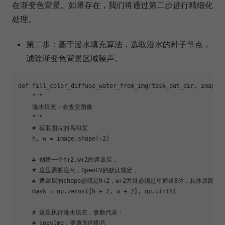
在渐变色背景。如果存在，我们将通过第二步进行精细化
处理。
第二步：基于漫水填充算法，选取漫水的种子节点，
滤除渐变色背景区域噪声。
def fill_color_diffuse_water_from_img(task_out_dir, image, 
""
"

    漫水填充：会改变图像

    "
""
# 获取图片的高和宽
    h, w = image.shape[:2]

# 创建一个h+2,w+2的遮罩层，
# 这里需要注意，OpenCV的默认规定，
# 遮罩层的shape必须是h+2，w+2并且必须是单通道8位，具体原因
    mask = np.zeros([h + 2, w + 2], np.uint8)

# 这里执行漫水填充，参数代表：
# copyImg：要填充的图片