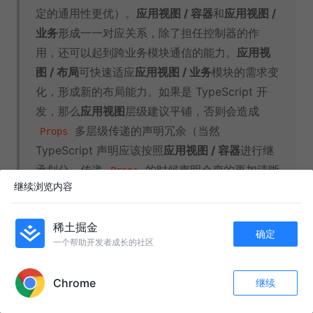
定的通用性更优）。
应用视图 / 容器
和
应用视图 /
业务
形成一一对应关系，除了担任控制器的作
用，还可以起到跨业务模块通信的能力。
应用视
图 / 布局
可快速适应
应用视图 / 业务
模块的需求变
化，形成新的布局能力。如果是 TypeScript 开
发，那么
应用视图
层级建议平铺，否则会造成
多层级传递的声明冗余（当然
Props
TypeScript 声明应该按照
应用视图 / 容器
进行继
承划分，传递
的时候声明会变的更加清晰
Props
继续浏览内容
简洁）。
稀土掘金
确定
学习（针对新人，大佬跳过）
一个帮助开发者成长的社区
APP内打开
Chrome
继续
收藏
462
89
2019 学习
关注