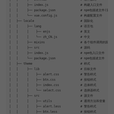
│   │     ├── index.
js
       		# 构建入口文件

│   │     ├── package.
json
   		# npm包描述文件(需要vue cli的开发态依赖)

│   │     └── vue.
config
.
js
  		# 构建配置文件

│   ├── locale               		# 国际化

│   │     ├── lang      	     	# 语言包

│   │     │    ├── enjs   		# 英文

│   │     │    └── zh_CN.
js
		# 中文

│   │     ├── mixins       		# 各个组件调用的国际
│   │     ├── src       		# 源码

│   │     ├── index.
js
       		# npm包入口文件

│   │     └── package.
json
   		# npm包描述文件

│   ├── theme                		# 样式

│   │     ├── lib      	     		# 目标文件

│   │     │    ├── alert.
css
   		# 警告样式

│   │     │    ├── btn.
css
   		# 按钮样式

│   │     │    ├── index.
css
   		# 总体样式

│   │     │    └── select.
css
		# 选择器样式

│   │     ├── src      	     		# 源文件

│   │     │    ├── utils   		# 通用方法和变量

│   │     │    ├── alert.
less
		# 警告样式

│   │     │    ├── btn.
less
   		# 按钮样式
