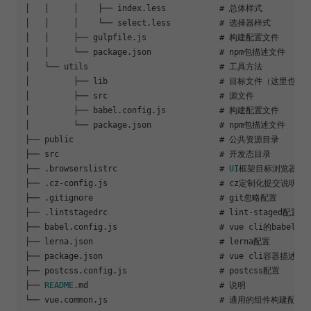
│   │     │    ├── index.
less
   	# 总体样式

│   │     │    └── select.
less
		# 选择器样式

│   │     ├── gulpfile.
js
      	    	# 构建配置文件

│   │     └── package.
json
   		# npm包描述文件

│   └── utils                		# 工具方法

│         ├── lib       		# 目标文件（这里也可以采用lodash的方式，去掉lib文件夹这一层）

│         ├── src       		# 源文件

│         ├── babel.
config
.
js
		# 构建配置文件

│         └── package.
json
   		# npm包描述文件

├── public                   		# 公共资源目录

├── src                      		# 开发态目录

├── .
browserslistrc
                   	# 
UI
框架目标浏览器配置
├── .
cz
-config.
js
                      	# cz定制化提交说明配置

├── .
gitignore
                      	# git忽略配置

├── .
lintstagedrc
			# lint-staged配置

├── babel.
config
.
js
			# vue cli的babel配置

├── lerna.
json
				# lerna配置

├── package.
json
			# vue cli容器描述文件（容器不是npm包）

├── postcss.
config
.
js
			# postcss配置

├── 
README
.
md
				# 说明

└── vue.
common
.
js