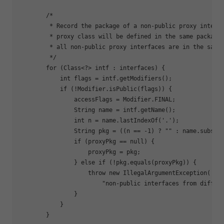
        /*

         * Record the package of a non-public proxy interfa
         * proxy class will be defined 
in
 the same package.
         * all non-public proxy interfaces are 
in
 the same 
         */

for
 (Class<?> intf : interfaces) {

            int flags = intf.getModifiers();

if
 (!Modifier.isPublic(flags)) {

                accessFlags = Modifier.FINAL;

                String name = intf.getName();

                int n = name.lastIndexOf(
'.'
);

                String pkg = ((n == -1) ? 
""
 : name.substri
if
 (proxyPkg == null) {

                    proxyPkg = pkg;

                } 
else
if
 (!pkg.equals(proxyPkg)) {

                    throw new IllegalArgumentException(

"non-public interfaces from differ
                }

            }

        }
