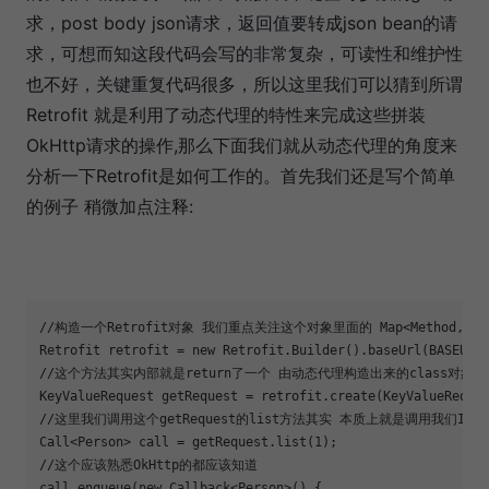
求，post body json请求，返回值要转成json bean的请
求，可想而知这段代码会写的非常复杂，可读性和维护性
也不好，关键重复代码很多，所以这里我们可以猜到所谓
Retrofit 就是利用了动态代理的特性来完成这些拼装
OkHttp请求的操作,那么下面我们就从动态代理的角度来
分析一下Retrofit是如何工作的。首先我们还是写个简单
的例子 稍微加点注释:
//构造一个Retrofit对象 我们重点关注这个对象里面的 Map<Method, ServiceM
Retrofit retrofit = new Retrofit.Builder().baseUrl(BASEURL)
//这个方法其实内部就是
return
了一个 由动态代理构造出来的class对象 
KeyValueRequest getRequest = retrofit.create(KeyValueReques
//这里我们调用这个getRequest的list方法其实 本质上就是调用我们Invocat
Call<Person> call = getRequest.list(1);

//这个应该熟悉OkHttp的都应该知道

call.enqueue(new Callback<Person>() {
