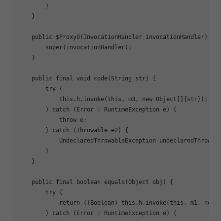
        }

    }

    public 
$Proxy0
(InvocationHandler invocationHandler) {

        super(invocationHandler);

    }

    public final void code(String str) {

        try {

            this.h.invoke(this, m3, new Object[]{str});

        } catch (Error | RuntimeException e) {

            throw e;

        } catch (Throwable e2) {

            UndeclaredThrowableException undeclaredThrowabl
        }

    }

    public final boolean equals(Object obj) {

        try {

return
 ((Boolean) this.h.invoke(this, m1, new O
        } catch (Error | RuntimeException e) {
