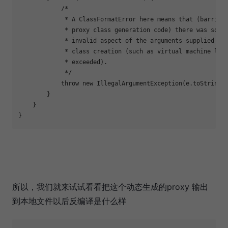
            /*

             * A ClassFormatError here means that (barring
             * proxy class generation code) there was some 
             * invalid aspect of the arguments supplied to 
             * class creation (such as virtual machine limi
             * exceeded).

             */

            throw new IllegalArgumentException(e.toString()
        }

    }

}
所以，我们就来试试看看把这个动态生成的proxy 输出
到本地文件以后反编译是什么样