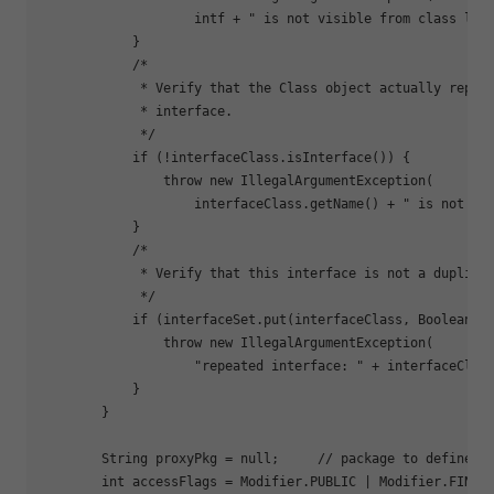
                    intf + 
" is not visible from class loa
            }

            /*

             * Verify that the Class object actually repres
             * interface.

             */

if
 (!interfaceClass.isInterface()) {

                throw new IllegalArgumentException(

                    interfaceClass.getName() + 
" is not an
            }

            /*

             * Verify that this interface is not a duplicat
             */

if
 (interfaceSet.put(interfaceClass, Boolean.TR
                throw new IllegalArgumentException(

"repeated interface: "
 + interfaceClass
            }

        }

        String proxyPkg = null;     // package to define p
        int accessFlags = Modifier.PUBLIC | Modifier.FINAL;