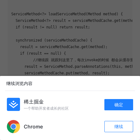
ServiceMethod<?> loadServiceMethod(Method method) {

  ServiceMethod<?> result = serviceMethodCache.get(method);
if
 (result != null) 
return
 result;

  synchronized (serviceMethodCache) {

    result = serviceMethodCache.get(method);

if
 (result == null) {

	  //继续跟 就跟到这里了，每次invoke的时候 都会从缓存里取这个ServiceMethod 如果取不到就生成，所以我们继续跟 看看是如何生成的

      result = ServiceMethod.parseAnnotations(this, method)
      serviceMethodCache.put(method, result);

    }

继续浏览内容
  }

return
 result;

}

稀土掘金
确定
一个帮助开发者成长的社区
APP内打开
abstract class ServiceMethod<T> {

  static <T> ServiceMethod<T> parseAnnotations(Retrofit ret
Chrome
继续
收藏
18
1
    RequestFactory requestFactory = RequestFactory.parseAnn
关注