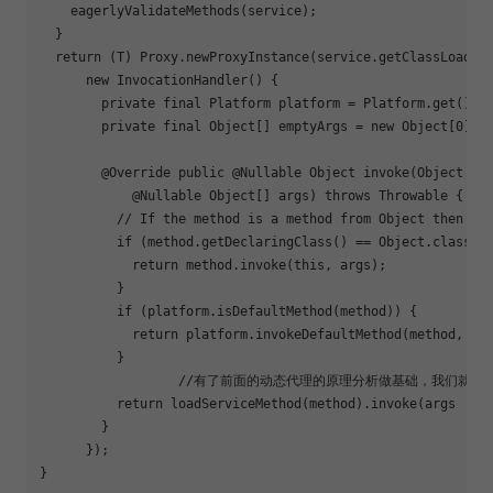
    eagerlyValidateMethods(service);

  }

return
 (T) Proxy.newProxyInstance(service.getClassLoader(
      new 
InvocationHandler
() {

        private final Platform platform = Platform.get();

        private final Object[] emptyArgs = new Object[0];

        @Override public @Nullable Object invoke(Object pro
            @Nullable Object[] args) throws Throwable {

          // If the method is a method from Object 
then
 de
if
 (method.getDeclaringClass() == Object.class) {
return
 method.invoke(this, args);

          }

if
 (platform.isDefaultMethod(method)) {

return
 platform.invokeDefaultMethod(method, ser
          }

		  //有了前面的动态代理的原理分析做基础，我们就可以得知 getRequest.list(1) 这个方法最终是会走到这个invoke方法里面来的 所以重点我们就看看这个invoke方法里做了些什么 凭什么这个方法最终能构造出OkHttp所需要的call

return
 loadServiceMethod(method).invoke(args != n
        }

      });

}
