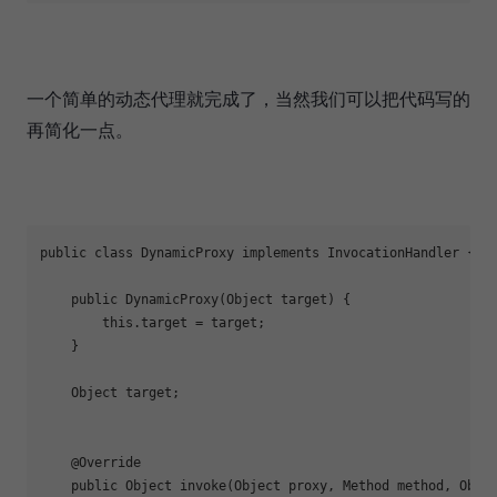
一个简单的动态代理就完成了，当然我们可以把代码写的
再简化一点。
public class DynamicProxy implements InvocationHandler {

    public DynamicProxy(Object target) {

        this.target = target;

    }

    Object target;

    @Override

    public Object invoke(Object proxy, Method method, Objec