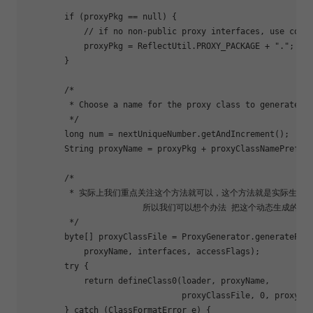
if
 (proxyPkg == null) {

            // 
if
 no non-public proxy interfaces, use com.s
            proxyPkg = ReflectUtil.PROXY_PACKAGE + 
"."
;

        }

        /*

         * Choose a name 
for
 the proxy class to generate.

         */

        long num = nextUniqueNumber.getAndIncrement();

        String proxyName = proxyPkg + proxyClassNamePrefix 
        /*

         * 实际上我们重点关注这个方法就可以，这个方法就是实际生成我
			所以我们可以想个办法 把这个动态生成的类，输出到我们的文件系统中 这样就可以反编译看这个class的内容了

         */

        byte[] proxyClassFile = ProxyGenerator.generateProx
            proxyName, interfaces, accessFlags);

        try {

return
 defineClass0(loader, proxyName,

                                proxyClassFile, 0, proxyCla
        } catch (ClassFormatError e) {
