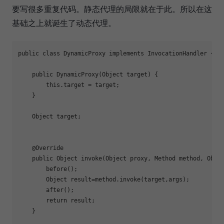
要写很多重复代码。静态代理的局限就在于此。所以在这
基础之上就诞生了动态代理。
public class DynamicProxy implements InvocationHandler {

    public DynamicProxy(Object target) {

        this.target = target;

    }

    Object target;

    @Override

    public Object invoke(Object proxy, Method method, Objec
        before();

        Object result=method.invoke(target,args);

        after();

return
 result;

    }
