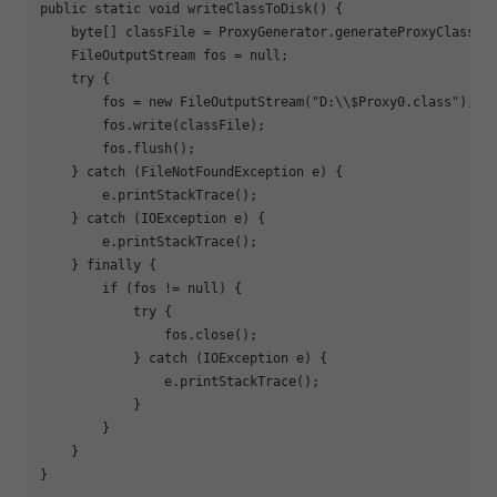
public static void 
writeClassToDisk
() {

    byte[] classFile = ProxyGenerator.generateProxyClass(
"
    FileOutputStream fos = null;

    try {

        fos = new FileOutputStream(
"D:\\
$Proxy0
.class"
);

        fos.write(classFile);

        fos.flush();

    } catch (FileNotFoundException e) {

        e.printStackTrace();

    } catch (IOException e) {

        e.printStackTrace();

    } finally {

if
 (fos != null) {

            try {

                fos.close();

            } catch (IOException e) {

                e.printStackTrace();

            }

        }

    }

}