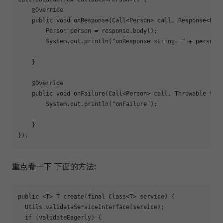
    @Override

    public void onResponse(Call<Person> call, Response<Pers
        Person person = response.body();

        System.out.println(
"onResponse string=="
 + person.t
    }

    @Override

    public void onFailure(Call<Person> call, Throwable t) {
        System.out.println(
"onFailure"
);

    }

});
重点看一下 下面的方法:
public <T> T create(final Class<T> service) {

  Utils.validateServiceInterface(service);

if
 (validateEagerly) {
