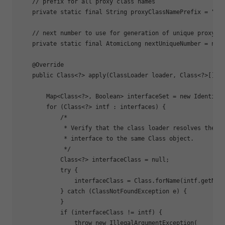
    // prefix 
for
 all proxy class names

    private static final String proxyClassNamePrefix = 
"
$P
    // next number to use 
for
 generation of unique proxy cl
    private static final AtomicLong nextUniqueNumber = new 
    @Override

    public Class<?> apply(ClassLoader loader, Class<?>[] in
        Map<Class<?>, Boolean> interfaceSet = new IdentityH
for
 (Class<?> intf : interfaces) {

            /*

             * Verify that the class loader resolves the na
             * interface to the same Class object.

             */

            Class<?> interfaceClass = null;

            try {

                interfaceClass = Class.forName(intf.getNam
            } catch (ClassNotFoundException e) {

            }

if
 (interfaceClass != intf) {

                throw new IllegalArgumentException(
