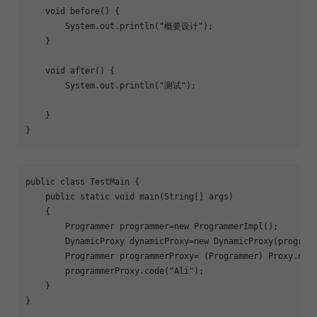
    void 
before
() {

        System.out.println(
"概要设计"
);

    }

    void 
after
() {

        System.out.println(
"测试"
);

    }

}
public class TestMain {

    public static void main(String[] args)

    {

        Programmer programmer=new ProgrammerImpl();

        DynamicProxy dynamicProxy=new DynamicProxy(programm
        Programmer programmerProxy= (Programmer) Proxy.newP
        programmerProxy.code(
"Ali"
);

    }

}