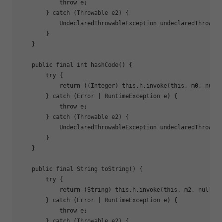
            throw e;

        } catch (Throwable e2) {

            UndeclaredThrowableException undeclaredThrowabl
        }

    }

    public final int 
hashCode
() {

        try {

return
 ((Integer) this.h.invoke(this, m0, null)
        } catch (Error | RuntimeException e) {

            throw e;

        } catch (Throwable e2) {

            UndeclaredThrowableException undeclaredThrowabl
        }

    }

    public final String 
toString
() {

        try {

return
 (String) this.h.invoke(this, m2, null);

        } catch (Error | RuntimeException e) {

            throw e;

        } catch (Throwable e2) {
