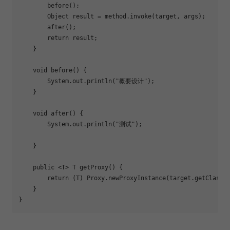
        before();

        Object result = method.invoke(target, args);

        after();

return
 result;

    }

    void 
before
() {

        System.out.println(
"概要设计"
);

    }

    void 
after
() {

        System.out.println(
"测试"
);

    }

    public <T> T 
getProxy
() {

return
 (T) Proxy.newProxyInstance(target.getClass()
    }

}