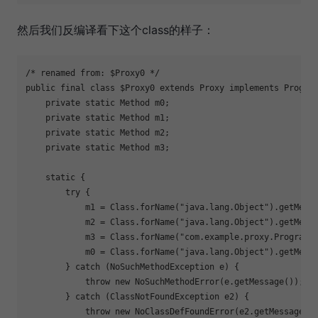
然后我们反编译看下这个class的样子：
/* renamed from: 
$Proxy0
 */

public final class 
$Proxy0
 extends Proxy implements Program
    private static Method m0;

    private static Method m1;

    private static Method m2;

    private static Method m3;

    static {

        try {

            m1 = Class.forName(
"java.lang.Object"
).getMeth
            m2 = Class.forName(
"java.lang.Object"
).getMeth
            m3 = Class.forName(
"com.example.proxy.Programm
            m0 = Class.forName(
"java.lang.Object"
).getMeth
        } catch (NoSuchMethodException e) {

            throw new NoSuchMethodError(e.getMessage());

        } catch (ClassNotFoundException e2) {

            throw new NoClassDefFoundError(e2.getMessage())