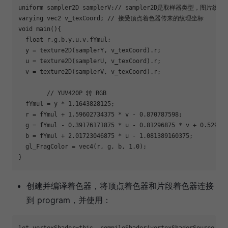
uniform sampler2D samplerV;
// sampler2D是取样器类型，图片
varying vec2 v_texCoord; 
// 接受顶点着色器传来的纹理坐标
void
 main(){

  float r,g,b,y,u,v,fYmul;

  y = texture2D(samplerY, v_texCoord).r;

  u = texture2D(samplerU, v_texCoord).r;

  v = texture2D(samplerV, v_texCoord).r;

// YUV420P 转 RGB	
  fYmul = y * 
1.1643828125
;

  r = fYmul + 
1.59602734375
 * v - 
0.870787598
;

  g = fYmul - 
0.39176171875
 * u - 
0.81296875
 * v + 
0.52959
  b = fYmul + 
2.01723046875
 * u - 
1.081389160375
;

  gl_FragColor = vec4(r, g, b, 
1.0
);

创建并编译着色器，将顶点着色器和片段着色器连接
到 program，并使用：
let
 vertexShader=
this
._compileShader(vertexShaderSource,gl