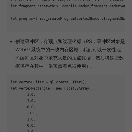
let
 fragmentShader=
this
._compileShader(fragmentShaderSourc
let
 program=
this
._createProgram(vertexShader,fragmentShade
创建缓冲区，存顶点和纹理坐标（PS：缓冲区对象是
WebGL系统中的一块内存区域，我们可以一次性地
向缓冲区对象中填充大量的顶点数据，然后将这些数
据保存在其中，供顶点着色器使用）。
let
let
 vertexRectangle = 
new
Float32Array
([

1.0
,

1.0
,

0.0
,

-1.0
,

1.0
,

0.0
,

1.0
,
