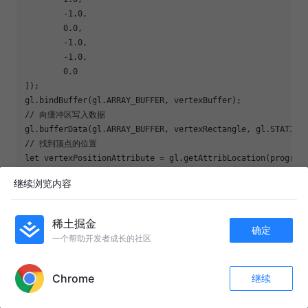
-1.0
,

0.0
,

-1.0
,

-1.0
,

0.0
]);

// 向缓冲区写入数据
// 找到顶点的位置
let
 vertexPositionAttribute = gl.getAttribLocation(program
// 告诉显卡从当前绑定的缓冲区中读取顶点数据
继续浏览内容
gl.vertexAttribPointer(vertexPositionAttribute, 
3
, gl.FLOA
// 连接vertexPosition 变量与分配给它的缓冲区对象
gl.enableVertexAttribArray(vertexPositionAttribute);

稀土掘金
确定
一个帮助开发者成长的社区
// 声明纹理坐标
APP内打开
let
 textureRectangle = 
new
Float32Array
([
1.0
, 
0.0
, 
0.0
, 
0.
let
 textureBuffer = gl.createBuffer();

Chrome
继续
收藏
46
19
gl.bindBuffer(gl.ARRAY_BUFFER, textureBuffer);

关注