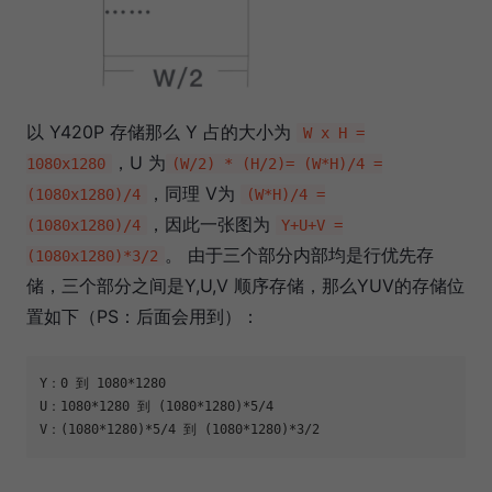
以 Y420P 存储那么 Y 占的大小为
W x H =
，U 为
1080x1280
(W/2) * (H/2)= (W*H)/4 =
，同理 V为
(1080x1280)/4
(W*H)/4 =
，因此一张图为
(1080x1280)/4
Y+U+V =
。 由于三个部分内部均是行优先存
(1080x1280)*3/2
储，三个部分之间是Y,U,V 顺序存储，那么YUV的存储位
置如下（PS：后面会用到）：
Y：
0
 到 
1080
*
1280
U：
1080
*
1280
 到 (
1080
*
1280
)*
5
/
4
V：(
1080
*
1280
)*
5
/
4
 到 (
1080
*
1280
)*
3
/
2