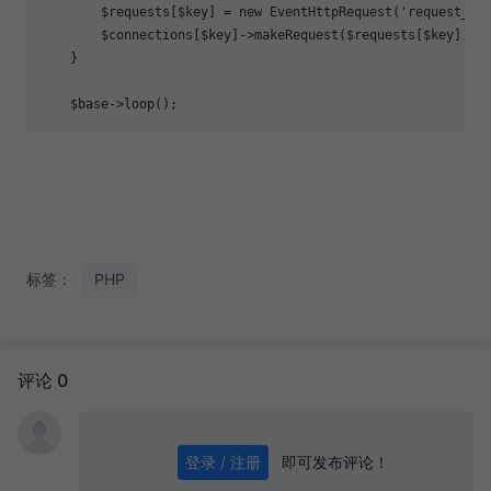
        $requests[$key] = 
new
 EventHttpRequest(
'request_ha
        $connections[$key]->makeRequest($requests[$key], E
    }

标签：
PHP
评论 0
即可发布评论！
登录 / 注册
0
/ 1000
发送