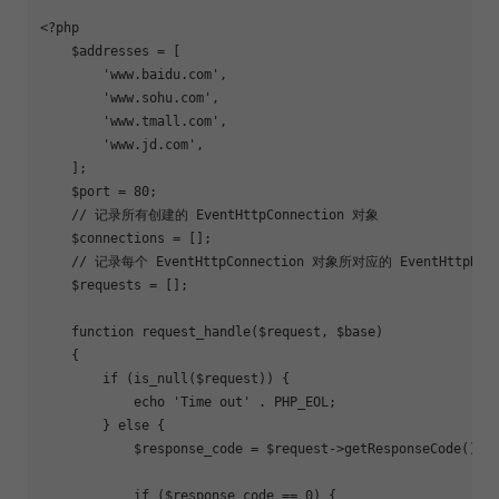
<?php
    $addresses = [

'www.baidu.com'
,

'www.sohu.com'
,

'www.tmall.com'
,

'www.jd.com'
,

    ];

    $port = 
80
;

// 记录所有创建的 EventHttpConnection 对象
    $connections = [];

// 记录每个 EventHttpConnection 对象所对应的 EventHttpReq
    $requests = [];

function
request_handle
($request, $base)
{

if
 (is_null($request)) {

echo
'Time out'
 . PHP_EOL;

        } 
else
 {

            $response_code = $request->getResponseCode();

if
 ($response_code == 
0
) {
