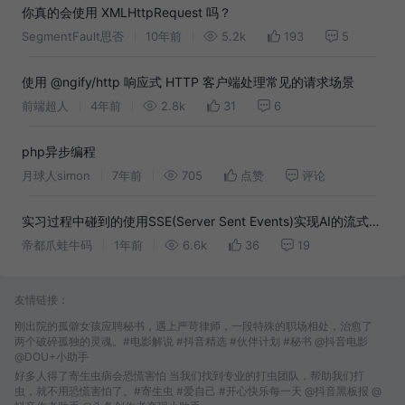
你真的会使用 XMLHttpRequest 吗？
SegmentFault思否
10年前
5.2k
193
5
使用 @ngify/http 响应式 HTTP 客户端处理常见的请求场景
前端超人
4年前
2.8k
31
6
php异步编程
月球人simon
7年前
705
点赞
评论
实习过程中碰到的使用SSE(Server Sent Events)实现AI的流式输
出
帝都爪蛙牛码
1年前
6.6k
36
19
友情链接：
刚出院的孤僻女孩应聘秘书，遇上严苛律师，一段特殊的职场相处，治愈了
两个破碎孤独的灵魂。#电影解说 #抖音精选 #伙伴计划 #秘书 @抖音电影
@DOU+小助手
好多人得了寄生虫病会恐慌害怕 当我们找到专业的打虫团队，帮助我们打
虫，就不用恐慌害怕了。#寄生虫 #爱自己 #开心快乐每一天 @抖音黑板报 @