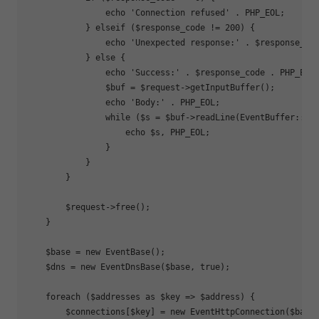
echo
'Connection refused'
 . PHP_EOL;

            } 
elseif
 ($response_code != 
200
) {

echo
'Unexpected response:'
 . $response_cod
            } 
else
 {

echo
'Success:'
 . $response_code . PHP_EOL;
                $buf = $request->getInputBuffer();

echo
'Body:'
 . PHP_EOL;

while
 ($s = $buf->readLine(EventBuffer::EOL
echo
 $s, PHP_EOL;

                }

            }

        }

        $request->free();

    }

    $base = 
new
 EventBase();

    $dns = 
new
 EventDnsBase($base, 
true
);

foreach
 ($addresses 
as
 $key => $address) {

        $connections[$key] = 
new
 EventHttpConnection($base,