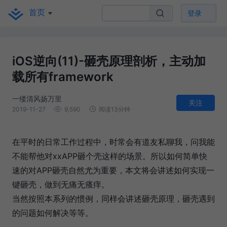
首页
登录
iOS逆向(11)-砸壳原理剖析，主动加
载所有framework
一缕清风扬万里
关注
2019-11-27
9,590
阅读13分钟
在平时的日常工作过程中，时常会有道友私聊我，问我能
不能帮他对xxAPP砸个壳这样的场景。所以如何简单快
速的对APP砸壳自然尤为重要，本文将会讲述如何实现一
键砸壳，做到无痛无瘙痒。
当然按照本系列的惯例，同样会讲述砸壳原理，砸壳遇到
的问题如何解决等等。