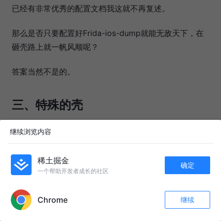
已经有非常优秀的配置文档我这就不再复述。
那么是否只要配置好Frida-ios-dump就能无敌天下，在
砸壳路上就一帆风顺呢？
答案当然不是的。
三、特殊的壳
继续浏览内容
记得上面提到的提到的砸壳原理是从内存中dump已经解
密的文件，那如果是否有文件在App运行的不再内存中
稀土掘金
呢？
确定
一个帮助开发者成长的社区
APP内打开
肯定是有的，比如iOS中常用的动态库
，有部
framework
Chrome
继续
分的动态库只有在使用其功能的时候才会内加载到内存
收藏
17
16
中，在使用
砸壳的时候这部分的
一定
关注
frida
framework