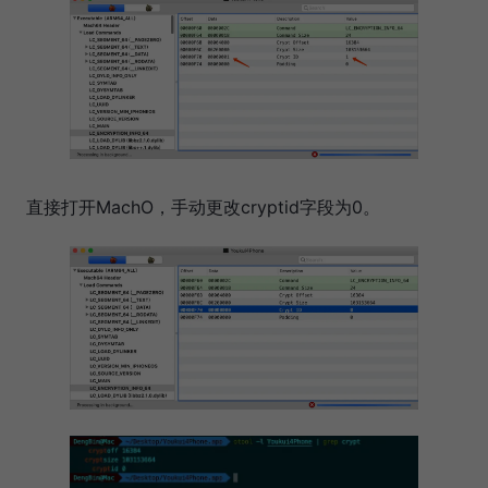
直接打开MachO，手动更改cryptid字段为0。