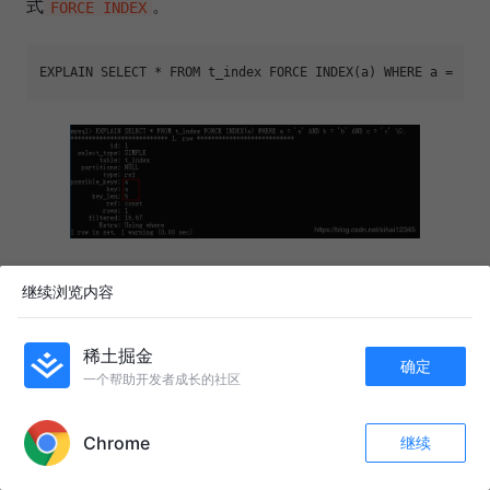
式
。
FORCE INDEX
EXPLAIN SELECT * FROM t_index FORCE INDEX(a) WHERE a = 
'a'
这种方式则一定会选择你想要的索引。
继续浏览内容
2.3 索引优化
稀土掘金
确定
一个帮助开发者成长的社区
APP内打开
Multi-Range Read 优化
Chrome
继续
收藏
28
2
关注
MySQL5.6开始支持，这种优化的目的是为了减少磁盘的