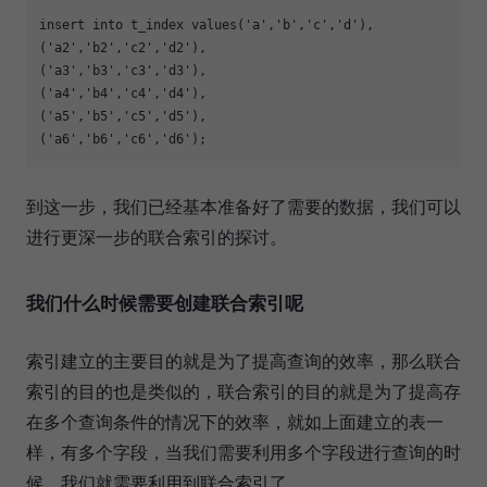
insert into t_index values(
'a'
,
'b'
,
'c'
,
'd'
),

(
'a2'
,
'b2'
,
'c2'
,
'd2'
),

(
'a3'
,
'b3'
,
'c3'
,
'd3'
),

(
'a4'
,
'b4'
,
'c4'
,
'd4'
),

(
'a5'
,
'b5'
,
'c5'
,
'd5'
),

(
'a6'
,
'b6'
,
'c6'
,
'd6'
到这一步，我们已经基本准备好了需要的数据，我们可以
进行更深一步的联合索引的探讨。
我们什么时候需要创建联合索引呢
索引建立的主要目的就是为了提高查询的效率，那么联合
索引的目的也是类似的，联合索引的目的就是为了提高存
在多个查询条件的情况下的效率，就如上面建立的表一
样，有多个字段，当我们需要利用多个字段进行查询的时
候，我们就需要利用到联合索引了。