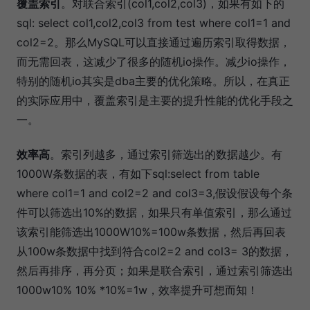
覆盖索引
。对联合索引(col1,col2,col3)，如果有如下的
sql: select col1,col2,col3 from test where col1=1 and
col2=2。那么MySQL可以直接通过遍历索引取得数据，
而无需回表，这减少了很多的随机io操作。减少io操作，
特别的随机io其实是dba主要的优化策略。所以，在真正
的实际应用中，覆盖索引是主要的提升性能的优化手段之
一。
效率高
。索引列越多，通过索引筛选出的数据越少。有
1000W条数据的表，有如下sql:select from table
where col1=1 and col2=2 and col3=3,假设假设每个条
件可以筛选出10%的数据，如果只有单值索引，那么通过
该索引能筛选出1000W10%=100w条数据，然后再回表
从100w条数据中找到符合col2=2 and col3= 3的数据，
然后再排序，再分页；如果是联合索引，通过索引筛选出
1000w10% 10% *10%=1w，效率提升可想而知！