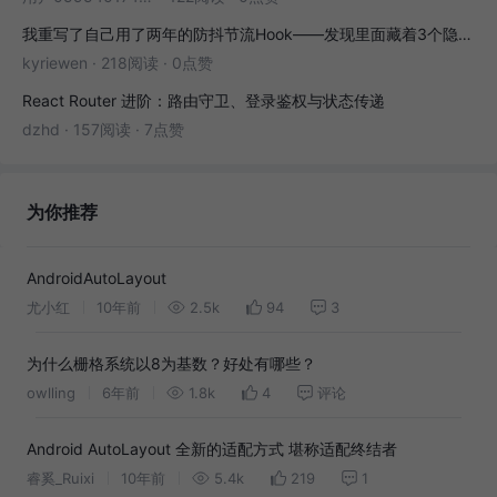
我重写了自己用了两年的防抖节流Hook——发现里面藏着3个隐藏bug
kyriewen
·
218阅读
·
0点赞
React Router 进阶：路由守卫、登录鉴权与状态传递
dzhd
·
157阅读
·
7点赞
为你推荐
AndroidAutoLayout
尤小红
10年前
2.5k
94
3
为什么栅格系统以8为基数？好处有哪些？
owlling
6年前
1.8k
4
评论
Android AutoLayout 全新的适配方式 堪称适配终结者
睿奚_Ruixi
10年前
5.4k
219
1