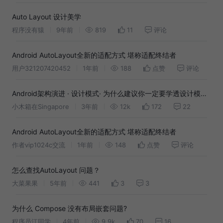
Auto Layout 设计美学
程序没有猿
9年前
819
11
评论
Android AutoLayout全新的适配方式 堪称适配终结者
用户321207420452
1年前
188
点赞
评论
Android架构演进 · 设计模式· 为什么建议你一定要学透设计模
式？
小木箱在Singapore
3年前
12k
172
22
Android AutoLayout全新的适配方式 堪称适配终结者
作者vip1024c交流
1年前
148
点赞
评论
怎么查找AutoLayout 问题？
大菜果果
5年前
441
3
3
为什么 Compose 没有布局嵌套问题?
程序员江同学
4年前
9.9k
70
16