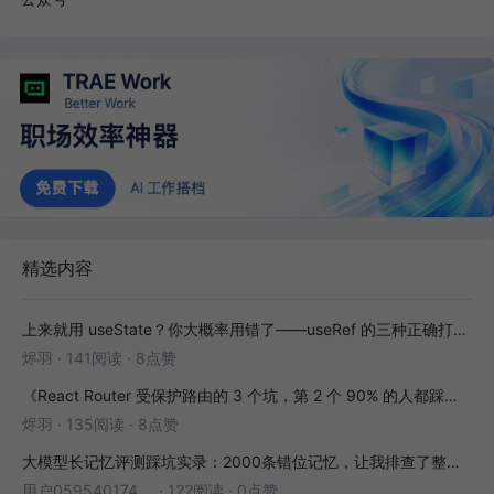
精选内容
上来就用 useState？你大概率用错了——useRef 的三种正确打开方式
烬羽
·
141阅读
·
8点赞
《React Router 受保护路由的 3 个坑，第 2 个 90% 的人都踩过》
烬羽
·
135阅读
·
8点赞
大模型长记忆评测踩坑实录：2000条错位记忆，让我排查了整整3小时
用户05954017446
·
122阅读
·
0点赞