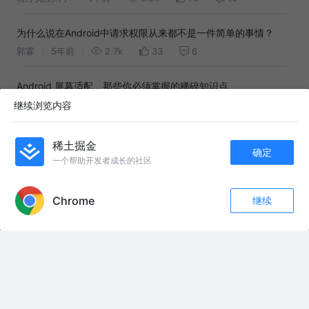
为什么说在Android中请求权限从来都不是一件简单的事情？
郭霖
5年前
2.7k
33
6
Android 屏幕适配，那些你必须掌握的稀碎知识点
伤心的猪大肠
5年前
7.1k
63
3
继续浏览内容
ConstraintLayout + fitsSystemWindows 引起的控件错位问题
稀土掘金
确定
YouCii
5年前
2.8k
10
8
一个帮助开发者成长的社区
APP内打开
使用Auto Layout
Chrome
继续
收藏
31
21
五更琉璃0
4年前
4.5k
9
1
关注
真的有这么丝滑吗？MotionLayout的高级玩法我学会了！
九心
4年前
17k
140
9
App 黑白化实现探索，有一行代码实现的方案吗？