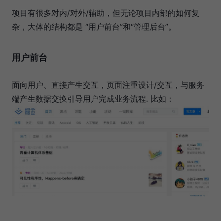
项目有很多对内/对外/辅助，但无论项目内部的如何复
杂，大体的结构都是 “用户前台”和“管理后台”。
用户前台
面向用户、直接产生交互，页面注重设计/交互，
与服务
端产生数据交换引导用户完成业务流程. 比如：