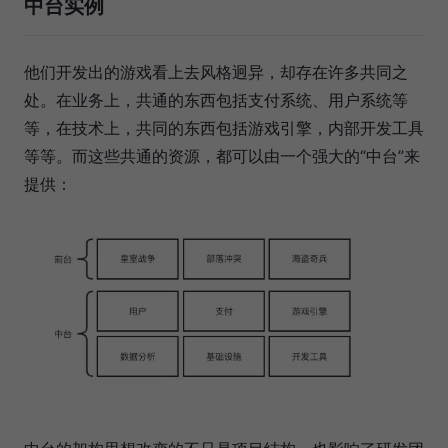
中台实例
他们开发出的游戏看上去风格迥异，却存在许多共同之
处。
在业务上，共通的东西包括支付系统、用户系统等
等，在技术上，共同的东西包括游戏引擎，内部开发工具
等等。而这些共通的资源，都可以由一个强大的“中台”来
提供：