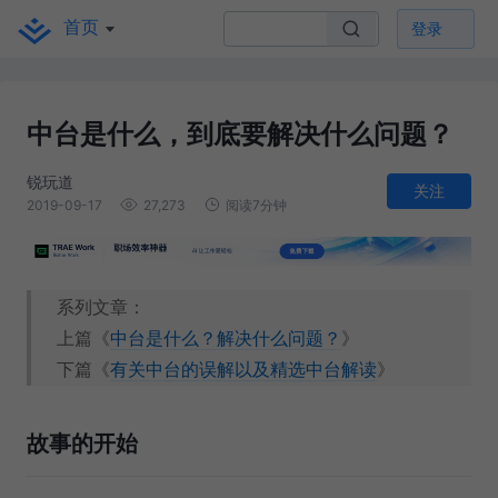
首页
登录
中台是什么，到底要解决什么问题？
锐玩道
关注
2019-09-17
27,273
阅读7分钟
系列文章：
上篇《
中台是什么？解决什么问题？
》
下篇《
有关中台的误解以及精选中台解读
》
故事的开始