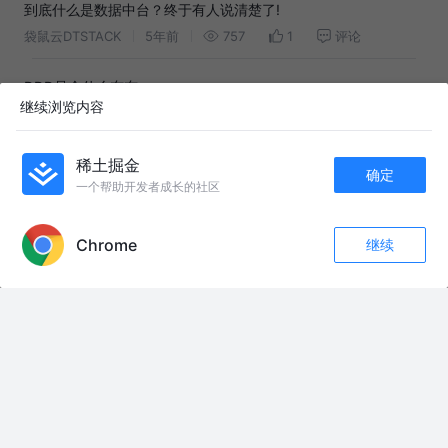
到底什么是数据中台？终于有人说清楚了!
袋鼠云DTSTACK
5年前
757
1
评论
DDD是个什么东东
继续浏览内容
卢卡多多
4年前
252
点赞
评论
稀土掘金
中台到底是个啥？
确定
一个帮助开发者成长的社区
MSUP31888
7年前
2.1k
1
1
APP内打开
requestAnimationFrame 到底解决的是什么问题?
Chrome
继续
收藏
282
22
追梦玩家
4年前
2.8k
9
1
关注
数据中台是什么：数据中台剖析
腾讯云大学
6年前
783
点赞
评论
难，到底是什么？
潘锦
1年前
640
2
评论