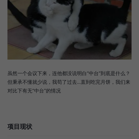
虽然一个会议下来，连他都没说明白“中台”到底是什么？
但秉承不懂就少说，我苟了过去...直到吃完月饼，我们来
对比下有无“中台”的情况
项目现状