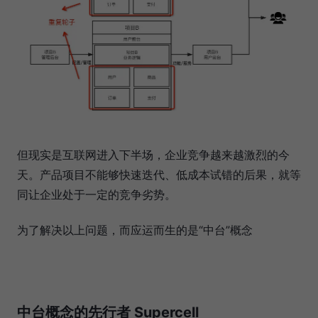
但现实是互联网进入下半场，企业竞争越来越激烈的今
天。产品项目不
能够快速迭代、低成本试错的后果，就等
同让企业处于一定的竞争劣势。
为了解决以上问题，而应运而生的是“中台”概念
中台概念的先行者 Supercell