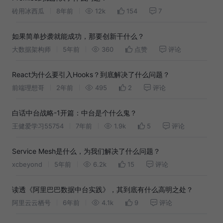
砖用冰西瓜
8年前
12k
154
7
如果简单抄袭就能成功，那要创新干什么？
大数据架构师
5年前
360
点赞
评论
React为什么要引入Hooks？到底解决了什么问题？
前端理想哥
2年前
495
2
评论
白话中台战略-1开篇：中台是个什么鬼？
王健爱学习55754
7年前
1.9k
5
评论
Service Mesh是什么，为我们解决了什么问题？
xcbeyond
5年前
6.2k
15
评论
读透《阿里巴巴数据中台实践》，其到底有什么高明之处？
阿里云云栖号
6年前
4.1k
9
评论