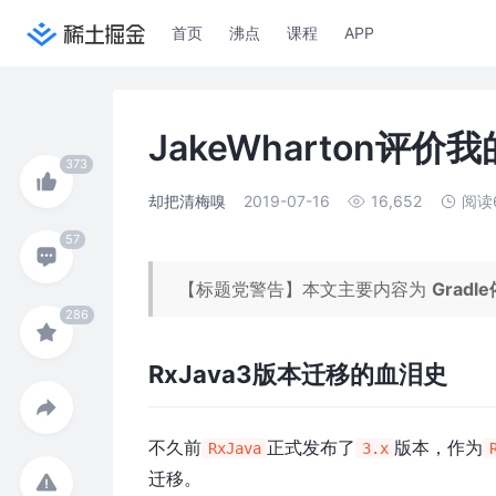
首页
沸点
课程
APP
JakeWharton评
却把清梅嗅
2019-07-16
16,652
阅读
【标题党警告】本文主要内容为
Grad
RxJava3版本迁移的血泪史
不久前
正式发布了
版本，作为
RxJava
3.x
迁移。