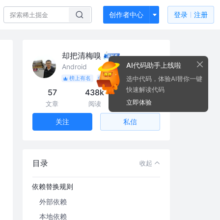
创作者中心
登录
注册
却把清梅嗅
AI代码助手上线啦
Android
选中代码，体验AI替你一键
榜上有名
优秀作者
快速解读代码
57
438k
6.6k
立即体验
文章
阅读
粉丝
私信
关注
目录
收起
RxJava3版本迁移的血泪史
依赖替换规则
外部依赖
本地依赖