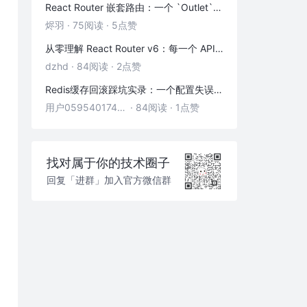
React Router 嵌套路由：一个 `Outlet` 引发的布局思考
烬羽
·
75阅读
·
5点赞
从零理解 React Router v6：每一个 API 都是怎么工作的
dzhd
·
84阅读
·
2点赞
Redis缓存回滚踩坑实录：一个配置失误，让我在凌晨3点丢了3000条数据
用户05954017446
·
84阅读
·
1点赞
找对属于你的技术圈子
回复「进群」加入官方微信群