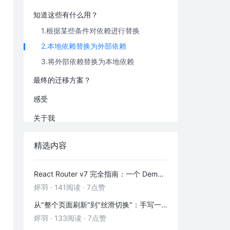
知道这些有什么用？
1.根据某些条件对依赖进行替换
2.本地依赖替换为外部依赖
3.将外部依赖替换为本地依赖
最终的迁移方案？
感受
关于我
精选内容
React Router v7 完全指南：一个 Demo 吃透前端路由
烬羽
·
141阅读
·
7点赞
从"整个页面刷新"到"丝滑切换"：手写一个 HashRouter 彻底搞懂前端路由
烬羽
·
133阅读
·
7点赞