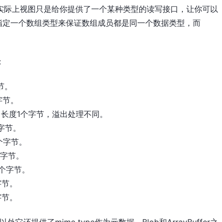
冲区。实际上视图只是给你提供了一个某种类型的读写接口，让你可以
rray需指定一个数组类型来保证数组成员都是同一个数据类型，而
:
字节。
字节。
号整数，长度1个字节，溢出处理不同。
个字节。
2个字节。
个字节。
4个字节。
字节。
字节。
以外它还提供了mime type作为元数据，Blob和ArrayBuffer之