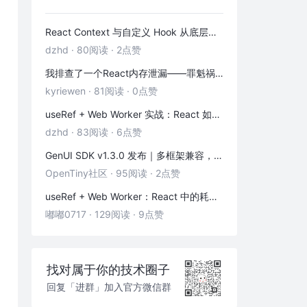
React Context 与自定义 Hook 从底层到实践：「跨层级通信 + 副作用封装」全解析
dzhd
·
80阅读
·
2点赞
我排查了一个React内存泄漏——罪魁祸首是这3个被忽略的清理函数
kyriewen
·
81阅读
·
0点赞
useRef + Web Worker 实战：React 如何优雅地拥抱多线程
dzhd
·
83阅读
·
6点赞
GenUI SDK v1.3.0 发布｜多框架兼容，一键换物料，渲染器 & 演练场全面增强！
OpenTiny社区
·
95阅读
·
2点赞
useRef + Web Worker：React 中的耗时计算不卡页面
嘟嘟0717
·
129阅读
·
9点赞
找对属于你的技术圈子
回复「进群」加入官方微信群