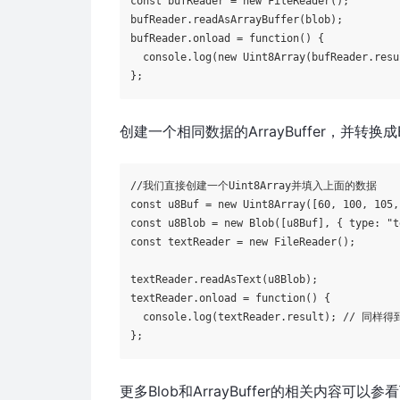
const
 bufReader = 
new
 FileReader();

bufReader.readAsArrayBuffer(blob);

bufReader.onload = 
function
(
) 
{

console
.log(
new
Uint8Array
(bufReader.resu
创建一个相同数据的ArrayBuffer，并转换成B
//我们直接创建一个Uint8Array并填入上面的数据
const
 u8Buf = 
new
Uint8Array
([
60
, 
100
, 
105
,
const
 u8Blob = 
new
 Blob([u8Buf], { 
type
: 
"t
const
 textReader = 
new
 FileReader();

textReader.readAsText(u8Blob);

textReader.onload = 
function
(
) 
{

console
.log(textReader.result); 
// 同样得到d
更多Blob和ArrayBuffer的相关内容可以