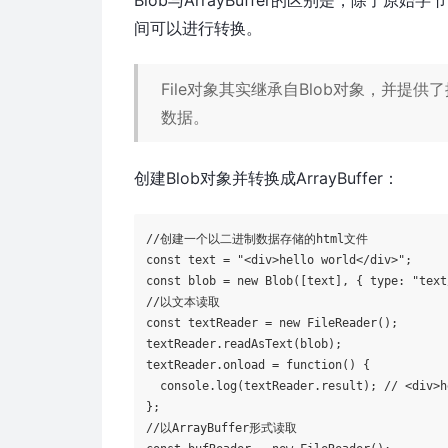
间可以进行转换。
File对象其实继承自Blob对象，并提供了提供了n
数据。
创建Blob对象并转换成ArrayBuffer：
//创建一个以二进制数据存储的html文件
const
 text = 
"<div>hello world</div>"
const
 blob = 
new
 Blob([text], { 
type
: 
"text
//以文本读取
const
 textReader = 
new
 FileReader();

textReader.readAsText(blob);

textReader.onload = 
function
(
) 
{

console
.log(textReader.result); 
// <div>h
//以ArrayBuffer形式读取