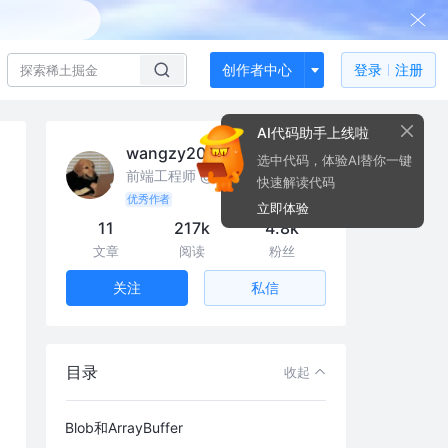
创作者中心
登录
注册
AI代码助手上线啦
wangzy2019
选中代码，体验AI替你一键
前端工程师 @饿了么
快速解读代码
优秀作者
立即体验
11
217k
4.8k
文章
阅读
粉丝
私信
关注
目录
收起
Blob和ArrayBuffer