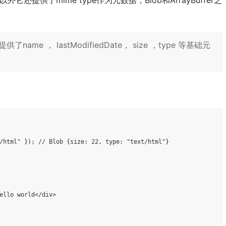
ame ， lastModifiedDate， size ，type 等基础元
/html"
 }); 
// Blob {size: 22, type: "text/html"}
ello world</div>