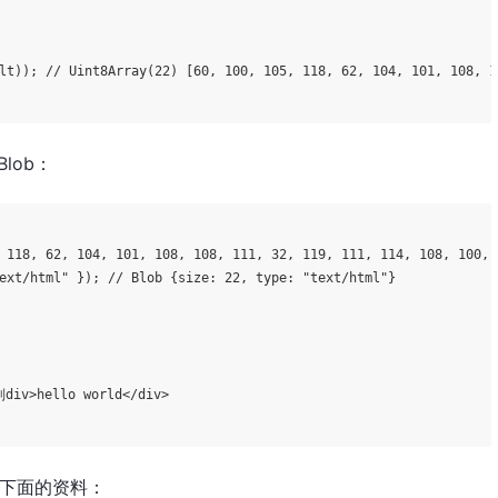
lt)); 
// Uint8Array(22) [60, 100, 105, 118, 62, 104, 101, 108, 1
lob：
 
118
, 
62
, 
104
, 
101
, 
108
, 
108
, 
111
, 
32
, 
119
, 
111
, 
114
, 
108
, 
100
, 
ext/html"
 }); 
// Blob {size: 22, type: "text/html"}
iv>hello world</div>
参看下面的资料：