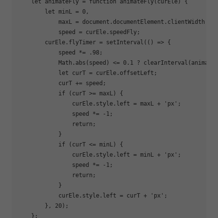
let
 animateFly = 
function
animateFly
(
curEle
) 
{

let
 minL = 
0
,

            maxL = 
document
.documentElement.clientWidth - c
            speed = curEle.speedFly;

        curEle.flyTimer = setInterval(
()
 =>
 {

            speed *= 
.98
;

Math
.abs(speed) <= 
0.1
 ? clearInterval(animate
let
 curT = curEle.offsetLeft;

            curT += speed;

if
 (curT >= maxL) {

                curEle.style.left = maxL + 
'px'
;

                speed *= 
-1
;

return
;

            }

if
 (curT <= minL) {

                curEle.style.left = minL + 
'px'
;

                speed *= 
-1
;

return
;

            }

            curEle.style.left = curT + 
'px'
;

        }, 
20
);

    };
