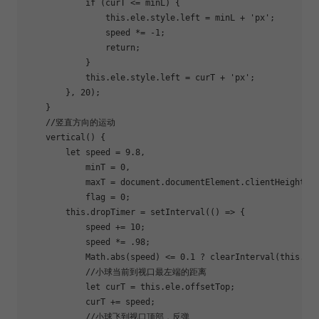
if
 (curT <= minL) {

this
.ele.style.left = minL + 
'px'
;

                speed *= 
-1
;

return
;

            }

this
.ele.style.left = curT + 
'px'
;

        }, 
20
);

    }

//竖直方向的运动
    vertical() {

let
 speed = 
9.8
,

            minT = 
0
,

            maxT = 
document
.documentElement.clientHeight -
            flag = 
0
;

this
.dropTimer = setInterval(
()
 =>
 {

            speed += 
10
;

            speed *= 
.98
;

Math
.abs(speed) <= 
0.1
 ? clearInterval(
this
.dr
//小球当前到视口最左端的距离
let
 curT = 
this
.ele.offsetTop;

            curT += speed;

//小球飞到视口顶部，反弹