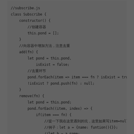
//subscribe.js
class
Subscribe
{

constructor
() {

//创建容器
this
.pond = [];

    }

//向容器中增加方法，注意去重
    add(fn) {

let
 pond = 
this
.pond,

            isExist = 
false
;

//去重环节
        pond.forEach(
item
 =>
 item === fn ? isExist = 
true
 
        !isExist ? pond.push(fn) : 
null
;

    }

    remove(fn) {

let
 pond = 
this
.pond;

        pond.forEach(
(
item, index
) =>
 {

if
(item === fn) {

//提一下我在这里遇到的坑，这里如果写item=null是
//例子：let a = {name: funtion(){}};
//let b = a.name;