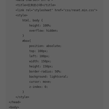
<
title
>
狂奔的小球
</
title
>
<
link
rel
=
"stylesheet"
href
=
"css/reset.min.css"
>
<
style
>
html
, 
body
 {

height
: 
100%
;

overflow
: hidden;

        }

#box
{

position
: absolute;

top
: 
100px
;

left
: 
100px
;

width
: 
150px
;

height
: 
150px
;

border-radius
: 
50%
;

background
: lightcoral;

cursor
: move;

z-index
: 
0
;

        }

</
style
>
</
head
>
<
body
>