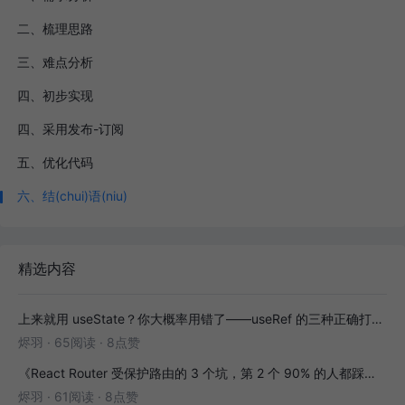
二、梳理思路
三、难点分析
四、初步实现
四、采用发布-订阅
五、优化代码
六、结(chui)语(niu)
精选内容
上来就用 useState？你大概率用错了——useRef 的三种正确打开方式
烬羽
·
65阅读
·
8点赞
《React Router 受保护路由的 3 个坑，第 2 个 90% 的人都踩过》
烬羽
·
61阅读
·
8点赞