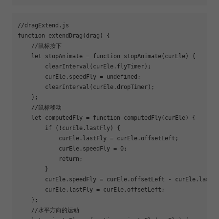
//dragExtend.js
function
extendDrag
(
drag
) 
{

//鼠标按下
let
 stopAnimate = 
function
stopAnimate
(
curEle
) 
{

        clearInterval(curEle.flyTimer);

        curEle.speedFly = 
undefined
;

        clearInterval(curEle.dropTimer);

    };

//鼠标移动
let
 computedFly = 
function
computedFly
(
curEle
) 
{

if
 (!curEle.lastFly) {

            curEle.lastFly = curEle.offsetLeft;

            curEle.speedFly = 
0
;

return
;

        }

        curEle.speedFly = curEle.offsetLeft - curEle.lastFl
        curEle.lastFly = curEle.offsetLeft;

    };

//水平方向的运动