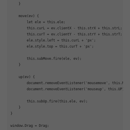
    }

    move(ev) {

let
 ele = 
this
.ele;

this
.curL = ev.clientX - 
this
.strX + 
this
.strL;

this
.curT = ev.clientY - 
this
.strY + 
this
.strT;

        ele.style.left = 
this
.curL + 
'px'
;

        ele.style.top = 
this
.curT + 
'px'
;

this
.subMove.fire(ele, ev);

    }

    up(ev) {

document
.removeEventListener(
'mousemove'
, 
this
.MOVE
document
.removeEventListener(
'mouseup'
, 
this
.UP);

this
.subUp.fire(
this
.ele, ev);

    }

}

window