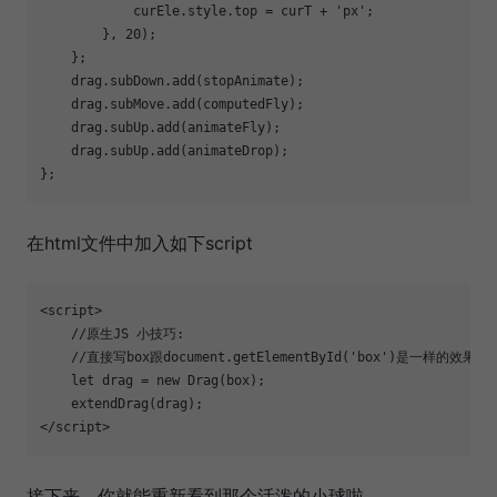
            curEle.style.top = curT + 
'px'
;

        }, 
20
);

    };

    drag.subDown.add(stopAnimate);

    drag.subMove.add(computedFly);

    drag.subUp.add(animateFly);

    drag.subUp.add(animateDrop);

在html文件中加入如下script
<
script
>
//原生JS 小技巧:
//直接写box跟document.getElementById('box')是一样的效果
let
 drag = 
new
 Drag(box);

</
script
>
接下来，你就能重新看到那个活泼的小球啦。