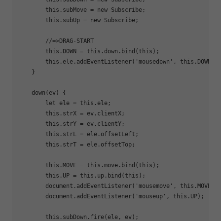
this
.subMove = 
new
 Subscribe;

this
.subUp = 
new
 Subscribe;

//=>DRAG-START
this
.DOWN = 
this
.down.bind(
this
);

this
.ele.addEventListener(
'mousedown'
, 
this
.DOWN);

    }

    down(ev) {

let
 ele = 
this
.ele;

this
.strX = ev.clientX;

this
.strY = ev.clientY;

this
.strL = ele.offsetLeft;

this
.strT = ele.offsetTop;

this
.MOVE = 
this
.move.bind(
this
);

this
.UP = 
this
.up.bind(
this
);

document
.addEventListener(
'mousemove'
, 
this
.MOVE);

document
.addEventListener(
'mouseup'
, 
this
.UP);

this
.subDown.fire(ele, ev);
