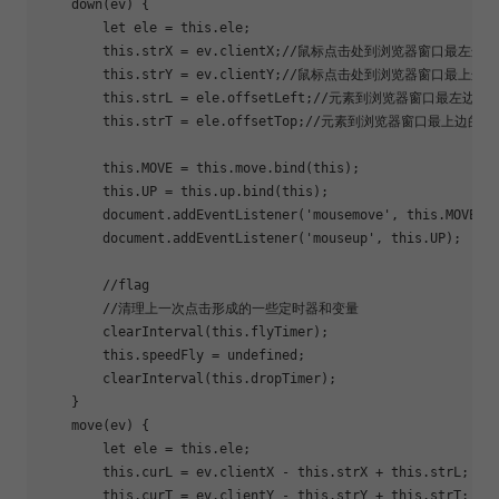
    down(ev) {

let
 ele = 
this
.ele;

this
.strX = ev.clientX;
//鼠标点击处到浏览器窗口最左边
this
.strY = ev.clientY;
//鼠标点击处到浏览器窗口最上边
this
.strL = ele.offsetLeft;
//元素到浏览器窗口最左边的
this
.strT = ele.offsetTop;
//元素到浏览器窗口最上边的距
this
.MOVE = 
this
.move.bind(
this
);

this
.UP = 
this
.up.bind(
this
);

document
.addEventListener(
'mousemove'
, 
this
.MOVE);

document
.addEventListener(
'mouseup'
, 
this
.UP);

//flag
//清理上一次点击形成的一些定时器和变量
        clearInterval(
this
.flyTimer);

this
.speedFly = 
undefined
;

        clearInterval(
this
.dropTimer);

    }

    move(ev) {

let
 ele = 
this
.ele;

this
.curL = ev.clientX - 
this
.strX + 
this
.strL;

this
.curT = ev.clientY - 
this
.strY + 
this
.strT;
