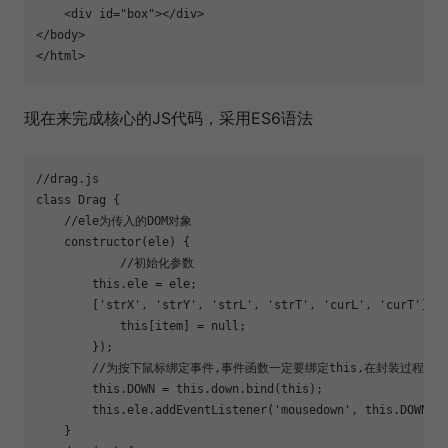
<
div
id
=
"box"
>
</
div
>
</
body
>
</
html
>
现在来完成核心的JS代码，采用ES6语法
//drag.js
class
Drag
{

//ele为传入的DOM对象
constructor
(ele) {

//初始化参数
this
.ele = ele;

        [
'strX'
, 
'strY'
, 
'strL'
, 
'strT'
, 
'curL'
, 
'curT'
].f
this
[item] = 
null
;

        });

//为按下鼠标绑定事件,事件函数一定要绑定this,在封装过程中
this
.DOWN = 
this
.down.bind(
this
);

this
.ele.addEventListener(
'mousedown'
, 
this
.DOWN);

    }
