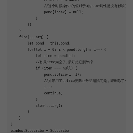
//这个时候操作b的值对于a的name属性是没有影响的
                pond[index] = 
null
;

            }

        })

    }

    fire(...arg) {

let
 pond = 
this
.pond;

for
(
let
 i = 
0
; i < pond.length; i++) {

let
 item = pond[i];

//如果itme为空了,最好把它删除掉
if
 (item === 
null
) {

                pond.splice(i, 
1
);

//如果用了splice要防止数组塌陷问题，即删除了一
                i--;

continue
;

            }

            item(...arg);

        }

    }

window