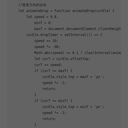
//竖直方向的运动
let
 animateDrop = 
function
animateDrop
(
curEle
) 
{

let
 speed = 
9.8
,

            minT = 
0
,

            maxT = 
document
.documentElement.clientHeight - 
        curEle.dropTimer = setInterval(
()
 =>
 {

            speed += 
10
;

            speed *= 
.98
;

Math
.abs(speed) <= 
0.1
 ? clearInterval(animate
let
 curT = curEle.offsetTop;

            curT += speed;

if
 (curT >= maxT) {

                curEle.style.top = maxT + 
'px'
;

                speed *= 
-1
;

return
;

            }

if
 (curT <= minT) {

                curEle.style.top = minT + 
'px'
;

                speed *= 
-1
;

return
;

            }
