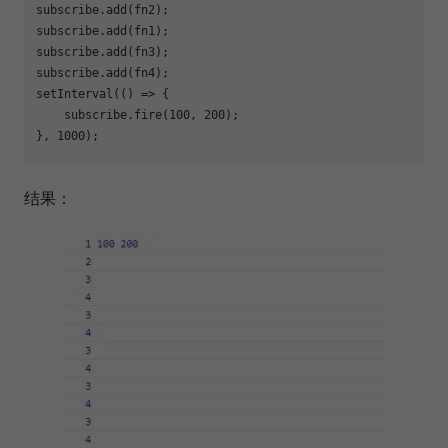
subscribe.add(fn2);

subscribe.add(fn1);

subscribe.add(fn3);

subscribe.add(fn4);

setInterval(
()
 =>
 {

    subscribe.fire(
100
, 
200
);

}, 
1000
结果：