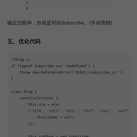
确定过眼神，你就是对的Subscribe。(手动滑稽)
五、优化代码
//Drag.js
if
 (
typeof
 Subscribe === 
'undefined'
) {

throw
new
ReferenceError
(
'没有引入subscribe.js!'
);

}

class
Drag
{

constructor
(ele) {

this
.ele = ele;

        [
'strX'
, 
'strY'
, 
'strL'
, 
'strT'
, 
'curL'
, 
'curT'
].f
this
[item] = 
null
;

        });

this
.subDown = 
new
 Subscribe;
