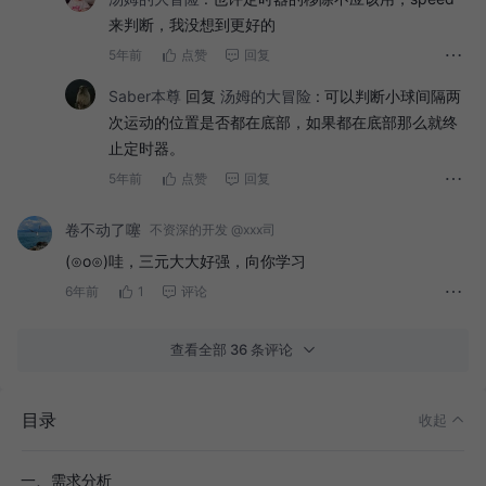
来判断，我没想到更好的
5年前
点赞
回复
Saber本尊
回复
汤姆的大冒险
:
可以判断小球间隔两
次运动的位置是否都在底部，如果都在底部那么就终
止定时器。
5年前
点赞
回复
卷不动了噻
不资深的开发 @xxx司
(⊙o⊙)哇，三元大大好强，向你学习
6年前
1
评论
查看全部 36 条评论
目录
收起
一、需求分析