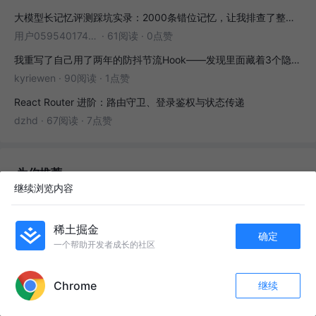
大模型长记忆评测踩坑实录：2000条错位记忆，让我排查了整整3小时
用户05954017446
·
61阅读
·
0点赞
我重写了自己用了两年的防抖节流Hook——发现里面藏着3个隐藏bug
kyriewen
·
90阅读
·
1点赞
React Router 进阶：路由守卫、登录鉴权与状态传递
dzhd
·
67阅读
·
7点赞
为你推荐
继续浏览内容
怎麽把＂滚动条＂隐藏？
稀土掘金
iDo
8年前
1.8k
12
3
确定
一个帮助开发者成长的社区
APP内打开
Android uni-app 封装原生插件
Chrome
继续
东慕雨
5年前
5.8k
24
7
收藏
232
36
关注