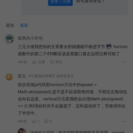
即可发布评论！
登录 / 注册
0
/ 1000
发送
最热
最新
疲惫的小外包
三元大佬我把你的文章要全部搞懂能不能进字节
horizen
函数中的第二个if判断应该是视窗口最左边吧注释写错了
4年前
点赞
评论
群主
6个腹肌的滑稽手 @摸鱼老手
初步实现js代码里horizen方法中的speed =
Math.abs(speed);是不是不应该取绝对值，不然往左拖动也
会向右边滚。vertical方法里偶然会出现Math.abs(speed)
<= 0.1时球此时并不在最底下，定时器却停了，导致球停在
了半空中。
6年前
1
2
汤姆的大冒险
:
也许定时器的移除不应该用，speed