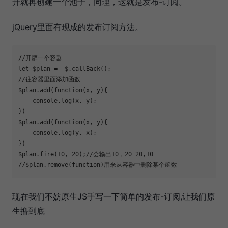
开就再创建一个池子，同理，这就是发布-订阅。
jQuery里面有现成的发布订阅方法。
//开辟一个容器
let
//往容器里面添加函数
$plan.add(
function
(
x, y
)
{

console
.log(x, y);

})

$plan.add(
function
(
x, y
)
{

console
.log(y, x);

})

$plan.fire(
10
, 
20
);
//会输出10，20 20,10
//$plan.remove(function)用来从容器中删除某个函数
现在我们不妨原生JS手写一下简单的发布-订阅,让我们原
生撸到底