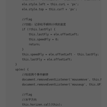
        ele.style.left = 
this
.curL + 
'px'
;

        ele.style.top = 
this
.curT + 
'px'
;

//flag
//功能: 记录松手瞬间小球的速度
if
 (!
this
.lastFly) {

this
.lastFly = ele.offsetLeft;

this
.speedFly = 
0
;

return
;

        }

this
.speedFly = ele.offsetLeft - 
this
.lastFly;

this
.lastFly = ele.offsetLeft;

    }

    up(ev) {

//给前两个事件解绑
document
.removeEventListener(
'mousemove'
, 
this
.MOVE
document
.removeEventListener(
'mouseup'
, 
this
.UP);

//flag
//水平方向
this
.horizen.call(
this
);
