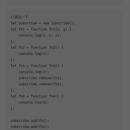
//测试一下
let
 subscribe = 
new
let
 fn1 = 
function
fn1
(
x, y
) 
{

console
.log(
1
, x, y);

let
 fn2 = 
function
fn2
(
) 
{

console
.log(
2
);

let
 fn3 = 
function
fn3
(
) 
{

console
.log(
3
);

    subscribe.remove(fn1);

    subscribe.remove(fn2);

let
 fn4 = 
function
fn4
(
) 
{

console
.log(
4
);

};

subscribe.add(fn1);

subscribe.add(fn1);
