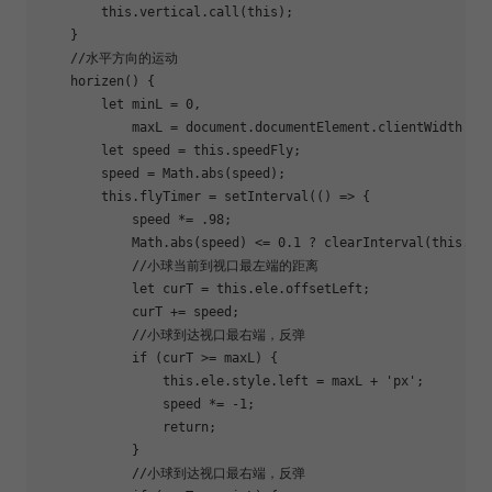
this
.vertical.call(
this
);

    }

//水平方向的运动
    horizen() {

let
 minL = 
0
,

            maxL = 
document
.documentElement.clientWidth - 
let
 speed = 
this
.speedFly;

        speed = 
Math
.abs(speed);

this
.flyTimer = setInterval(
()
 =>
 {

            speed *= 
.98
;

Math
.abs(speed) <= 
0.1
 ? clearInterval(
this
.fl
//小球当前到视口最左端的距离
let
 curT = 
this
.ele.offsetLeft;

            curT += speed;

//小球到达视口最右端，反弹
if
 (curT >= maxL) {

this
.ele.style.left = maxL + 
'px'
;

                speed *= 
-1
;

return
;

            }

//小球到达视口最右端，反弹