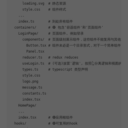
      loading.svg  # 静态资源

      style.css    # 组件样式

    ...

    index.ts       # 到处所有组件

  containers/      # 🔴 包含'容器组件'和'页面组件'

    LoginPage/     # 页面组件, 例如登录

      components/  # 页面级别展示组件，这些组件不能复用与其他页面
        Button.tsx # 组件未必是一个目录形式，对于一个简单组
        Panel.tsx

      reducer.ts   # redux reduces

      useLogin.ts  # (可选)放置'逻辑', 按照👆分离逻辑和视图
      types.ts     # typescript 类型声明

      style.css

      logo.png

      message.ts

      constants.ts

      index.tsx

    HomePage/

    ...

    index.tsx      # 🔴应用根组件

  hooks/           # 🔴可复用的hook
