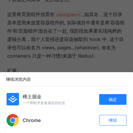
这里将页面组件放置在
, 如其名，这个目录
containers
原本是用来放置容器组件的, 实际项目中通常是将‘容器组
件’和‘页面组件’混合在了一起, 现阶段如果要实现纯粹的
逻辑分离，我个人觉得还是应该抽取到 hook 中. 这个目
录也可以命名为 views, pages...(whatever), 命名为
containers 只是一种习惯(来源于 Redux).
扩展:
继续浏览内容
react-boilerplate
稀土掘金
确定
一个帮助开发者成长的社区
APP内打开
Chrome
继续
收藏
161
15
关注