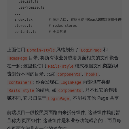
    useList.ts

    usePromise.ts

  ...

  index.tsx        # 应用入口, 在这里使用ReactDOM对跟组件进行渲
  stores.ts        # redux stores

上面使用
风格划分了
和
Domain-style
LoginPage
目录, 将所有该业务或者页面相关的文件聚合
HomePage
在一起; 这里也使用
模式根据文件
类型/职
Rails-style
责
划分不同的目录, 比如
,
,
components
hooks
; 你会发现在
内部也有类似
containers
LoginPage
的结构, 如
, 只不过它的
作用
Rails-Style
components
域
不同, 它只归属于
, 不能被其他 Page 共享
LoginPage
前端项目一般按照页面路由来拆分组件, 这些组件我们暂
且称为‘页面组件’, 这些组件是和业务功能耦合的，而且每
个页面之间具有一定的独立性.