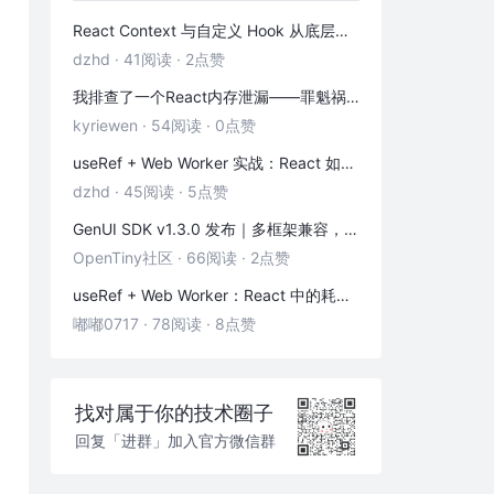
React Context 与自定义 Hook 从底层到实践：「跨层级通信 + 副作用封装」全解析
dzhd
·
41阅读
·
2点赞
我排查了一个React内存泄漏——罪魁祸首是这3个被忽略的清理函数
kyriewen
·
54阅读
·
0点赞
useRef + Web Worker 实战：React 如何优雅地拥抱多线程
dzhd
·
45阅读
·
5点赞
GenUI SDK v1.3.0 发布｜多框架兼容，一键换物料，渲染器 & 演练场全面增强！
OpenTiny社区
·
66阅读
·
2点赞
useRef + Web Worker：React 中的耗时计算不卡页面
嘟嘟0717
·
78阅读
·
8点赞
找对属于你的技术圈子
回复「进群」加入官方微信群