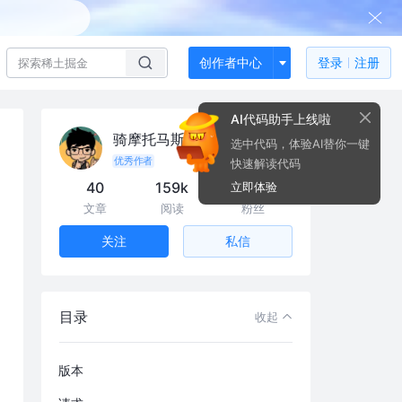
创作者中心
登录
注册
AI代码助手上线啦
骑摩托马斯
选中代码，体验AI替你一键
优秀作者
快速解读代码
40
159k
2.3k
立即体验
文章
阅读
粉丝
私信
关注
不要纠结于无意义的规范
为什么要用 RESTful
目录
收起
协议
版本