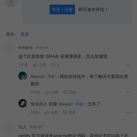
即可发布评论！
登录 / 注册
0
/ 1000
发送
最热
最新
imtianx
android
这个比直接放 GitHub 还要慢很多，怎么加速呢
7年前
点赞
2
Xieyezi
:
我也在优化中，有了解决方案我会更
作者
新的
7年前
点赞
回复
無名路人
回复
Xieyezi
:
五年了
作者
1年前
点赞
回复
鸟人
前端 @T
netlify 官方有说是apache的证书吗，其他证书可以吗？还