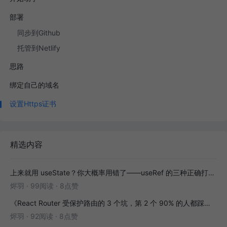
部署
同步到Github
托管到Netlify
思路
绑定自己的域名
设置Https证书
精选内容
上来就用 useState？你大概率用错了——useRef 的三种正确打开方式
烬羽
·
99阅读
·
8点赞
《React Router 受保护路由的 3 个坑，第 2 个 90% 的人都踩过》
烬羽
·
92阅读
·
8点赞