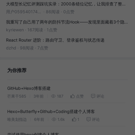
大模型长记忆评测踩坑实录：2000条错位记忆，让我排查了整整3小时
用户05954017446
·
86阅读
·
0点赞
我重写了自己用了两年的防抖节流Hook——发现里面藏着3个隐藏bug
kyriewen
·
167阅读
·
1点赞
React Router 进阶：路由守卫、登录鉴权与状态传递
dzhd
·
98阅读
·
7点赞
为你推荐
GitHub+Hexo博客搭建
芒果干585
3年前
187
点赞
评论
Hexo+Butterfly+Github+Coding搭建个人博客
唯美划指边
6年前
1.6k
1
评论
尝试使用hexo创建个人博客