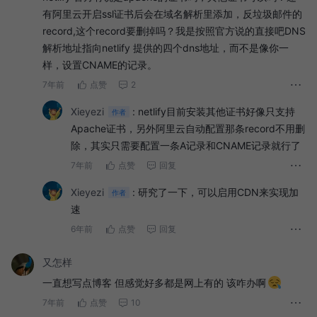
有阿里云开启ssl证书后会在域名解析里添加，反垃圾邮件的
record,这个record要删掉吗？我是按照官方说的直接吧DNS
解析地址指向netlify 提供的四个dns地址，而不是像你一
样，设置CNAME的记录。
7年前
点赞
2
Xieyezi
:
netlify目前安装其他证书好像只支持
作者
Apache证书，另外阿里云自动配置那条record不用删
除，其实只需要配置一条A记录和CNAME记录就行了
7年前
点赞
回复
Xieyezi
:
研究了一下，可以启用CDN来实现加
作者
速
6年前
点赞
回复
又怎样
一直想写点博客 但感觉好多都是网上有的 该咋办啊
7年前
点赞
10