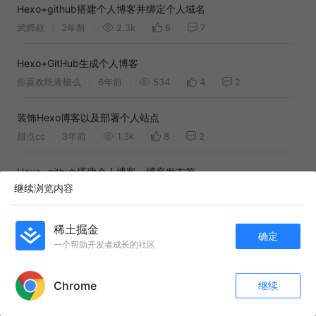
Hexo+github搭建个人博客并绑定个人域名
武师叔
3年前
2.3k
6
7
Hexo+GitHub生成个人博客
你喜欢吃青椒么
6年前
534
4
2
装饰Hexo博客以及部署个人站点
甜点cc
3年前
1.3k
8
2
Hexo+github搭建个人博客－博客发布篇
继续浏览内容
好好学java
8年前
295
1
评论
Hexo + GitHub搭建个人博客
稀土掘金
确定
一个帮助开发者成长的社区
进击的一二
4年前
157
点赞
评论
APP内打开
手把手教你使用 Hexo + Github Pages 搭建个人独立博客
Chrome
继续
收藏
26
32
SegmentFault思否
10年前
7.4k
344
1
关注