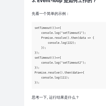
3. Event-loop 是如何工作的？
先看一个简单的示例：
setTimeout(
()
=>
{

console
.log(
"setTimeout1"
);

Promise
.resolve().then(
data
 =>
 {

console
.log(
222
);

    });

});

setTimeout(
()
=>
{

console
.log(
"setTimeout2"
);

Promise
.resolve().then(
data
=>
{

console
.log(
111
);

思考一下, 运行结果是什么？