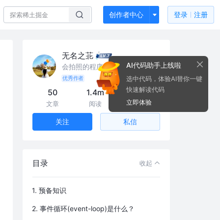
创作者中心
登录
注册
无名之苝
AI代码助手上线啦
会拍照的程序媛
选中代码，体验AI替你一键
优秀作者
快速解读代码
50
1.4m
29k
立即体验
文章
阅读
粉丝
私信
关注
目录
收起
1. 预备知识
2. 事件循环(event-loop)是什么？