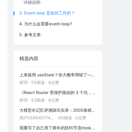
详细说明:
3. Event-loop 是如何工作的？
4. 为什么会需要event-loop?
5. 参考文章:
精选内容
上来就用 useState？你大概率用错了——useRef 的三种正确打开方式
烬羽
·
55阅读
·
8点赞
《React Router 受保护路由的 3 个坑，第 2 个 90% 的人都踩过》
烬羽
·
53阅读
·
8点赞
大模型长记忆评测踩坑实录：2000条错位记忆，让我排查了整整3小时
用户05954017446
·
60阅读
·
0点赞
我重写了自己用了两年的防抖节流Hook——发现里面藏着3个隐藏bug