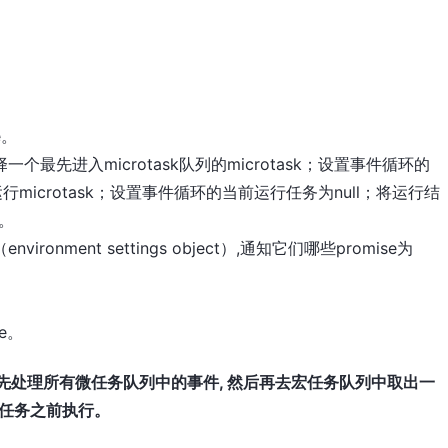
e。
最先进入microtask队列的microtask；设置事件循环的
运行microtask；设置事件循环的当前运行任务为null；将运行结
除。
nment settings object）,通知它们哪些promise为
e。
先处理所有微任务队列中的事件, 然后再去宏任务队列中取出一
宏任务之前执行。