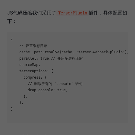
JS代码压缩我们采用了
插件，具体配置如
TerserPlugin
下：
{

// 设置缓存目录
    cache: path.resolve(cache, 
'terser-webpack-plugin'
),

parallel
: 
true
,
// 开启多进程压缩
    sourceMap,

terserOptions
: {

compress
: {

// 删除所有的 `console` 语句
        drop_console: 
true
,

      },

    },

}
