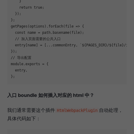
    }

return
true
;

  });

};

getPages(options).forEach(
file
 =>
 {

const
 name = path.basename(file);

// 加入页面需要的公共入口
  entry[name] = [...commonEntry, 
`
${PAGES_DIR}
/
${file}
/ind
// 导出配置
module
.exports = {

  entry,

入口 boundle 如何插入对应的 html 中？
我们通常需要这个插件
自动处理，
HtmlWebpackPlugin
具体代码如下：