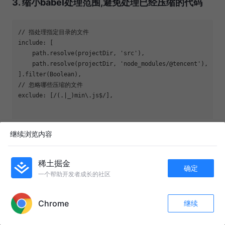
3. 缩小babel处理范围,避免处理已经压缩的代码
// 指处理指定目录的文件
include: [

    path.resolve(projectDir, 
'src'
),

    path.resolve(projectDir, 
'node_modules/@tencent'
),

].filter(
Boolean
// 忽略哪些压缩的文件
exclude: [
/(.|_)min\.js$/
],

继续浏览内容
4. lodash库按需倒入优化，减少无用代码
稀土掘金
确定
我们在使用lodash库是，通常只会用到其中非常少的
一个帮助开发者成长的社区
APP内打开
function，但是像下面这段代码，将会导致lodash全部被
打入最终的bundle中。
Chrome
继续
收藏
895
21
关注