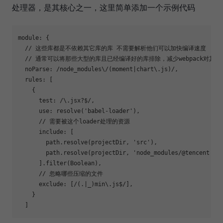
处理器，是其核心之一，这里简单添加一个示例代码
module
: {

// 这些库都是不依赖其它库的库 不需要解析他们可以加快编译速度
// 通常可以将那些大型的库且已经编译好的库排除，减少webpack对其解
  noParse: 
/node_modules\/(moment|chart\.js)/
,

rules
: [

    {

test
: 
/\.jsx?$/
,

use
: resolve(
'babel-loader'
),

// 需要被这个loader处理的资源
      include: [

        path.resolve(projectDir, 
'src'
),

        path.resolve(projectDir, 
'node_modules/@tencent'
),

      ].filter(
Boolean
),

// 忽略哪些压缩的文件
      exclude: [
/(.|_)min\.js$/
],

    }
