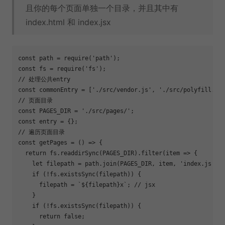
且你的每个页面单独一个目录，并且其中有
index.html 和 index.jsx
const
 path = 
require
(
'path'
const
 fs = 
require
(
'fs'
// 处理公共entry
const
 commonEntry = [
'./src/vendor.js'
, 
'./src/polyfill.js
// 页面目录
const
 PAGES_DIR = 
'./src/pages/'
const
// 遍历页面目录
const
 getPages = 
()
 =>
 {

return
 fs.readdirSync(PAGES_DIR).filter(
item
 =>
 {

let
 filepath = path.join(PAGES_DIR, item, 
'index.js'
);

if
 (!fs.existsSync(filepath)) {

      filepath = 
`
${filepath}
x`
; 
// jsx
    }

if
 (!fs.existsSync(filepath)) {

return
false
;
