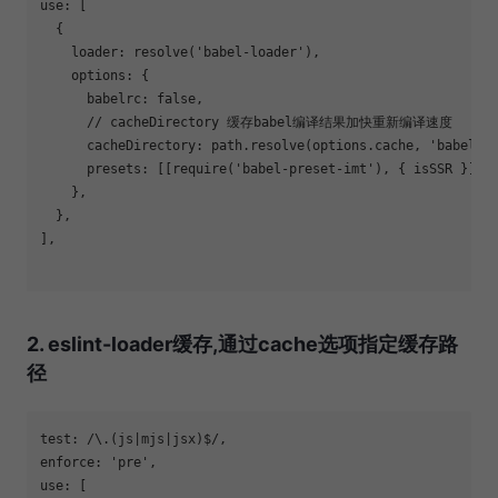
use
: [

  {

loader
: resolve(
'babel-loader'
),

options
: {

babelrc
: 
false
,

// cacheDirectory 缓存babel编译结果加快重新编译速度
      cacheDirectory: path.resolve(options.cache, 
'babel-l
presets
: [[
require
(
'babel-preset-imt'
), { isSSR }]],

    },

  },

],

2. eslint-loader缓存,通过cache选项指定缓存路
径
test: 
/\.(js|mjs|jsx)$/
enforce
: 
'pre'
use
: [
