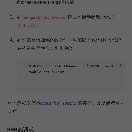
的create-react-app提供的
在
模块的启动参数中添加
webpack-dev-server
hot:true
在你需要热加载的js文件中添加以下代码(这段代码
在构建生产包会自动删除):
if
 (process.env.NODE_ENV===
'development'
 && 
module
.hot
module
.hot.accept()

}

注：也可以使用
react-hot-loader
来实现，具体参考官方
文档
SSR热调试