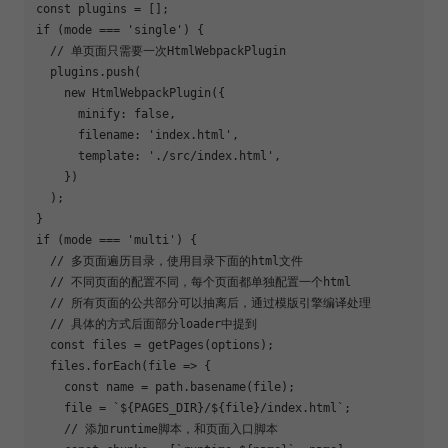
const
if
 (mode === 
'single'
) {

// 单页面只需要一次HtmlWebpackPlugin
  plugins.push(

new
 HtmlWebpackPlugin({

minify
: 
false
,

filename
: 
'index.html'
,

template
: 
'./src/index.html'
,

    })

  );

if
 (mode === 
'multi'
) {

// 多页面遍历目录，使用目录下面的html文件
// 不同页面的配置不同，每个页面都单独配置一个html
// 所有页面的公共部分可以抽离后，通过模版引擎编译处理
// 具体的方式后面部分loader中提到
const
 files = getPages(options);

  files.forEach(
file
 =>
 {

const
 name = path.basename(file);

    file = 
`
${PAGES_DIR}
/
${file}
/index.html`
;

// 添加runtime脚本，和页面入口脚本