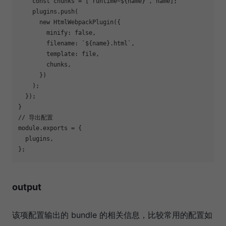
const
 chunks = [
`runtime~
${name}
`
, name];

    plugins.push(

new
 HtmlWebpackPlugin({

minify
: 
false
,

filename
: 
`
${name}
.html`
,

template
: file,

        chunks,

      })

    );

  });

// 导出配置
module
.exports = {

  plugins,

output
该项配置输出的 bundle 的相关信息，比较常用的配置如