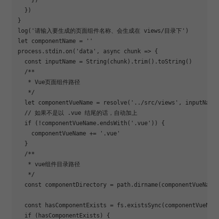
  })

}

log(
'请输入要生成的页面组件名称、会生成在 views/目录下'
let
 componentName = 
''
process.stdin.on(
'data'
, 
async
 chunk => {

const
 inputName = 
String
(chunk).trim().toString()

/**

   * Vue页面组件路径

   */
let
 componentVueName = resolve(
'../src/views'
, inputName)
// 如果不是以 .vue 结尾的话，自动加上
if
 (!componentVueName.endsWith(
'.vue'
)) {

    componentVueName += 
'.vue'
  }

/**

   * vue组件目录路径

   */
const
 componentDirectory = path.dirname(componentVueName)
const
 hasComponentExists = fs.existsSync(componentVueName
if
 (hasComponentExists) {
