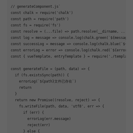
// generateComponent.js`
const
 chalk = 
require
(
'chalk'
const
 path = 
require
(
'path'
const
 fs = 
require
(
'fs'
const
 resolve = 
(
...file
) =>
const
 log = 
message
 =>
console
.log(chalk.green(
`
${message}
const
 successLog = 
message
 =>
console
.log(chalk.blue(
`
${me
const
 errorLog = 
error
 =>
console
.log(chalk.red(
`
${error}
`
const
 { vueTemplate, entryTemplate } = 
require
(
'./template
const
 generateFile = 
(
path, data
) =>
 {

if
 (fs.existsSync(path)) {

    errorLog(
`
${path}
文件已存在`
)

return
  }

return
new
Promise
(
(
resolve, reject
) =>
 {

    fs.writeFile(path, data, 
'utf8'
, err => {

if
 (err) {

        errorLog(err.message)

        reject(err)

      } 
else
 {
