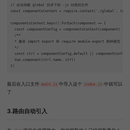
// 自动加载 global 目录下的 .js 结尾的文件
const
 componentsContext = 
require
.context(
'./global'
, 
true
componentsContext.keys().forEach(
component
 =>
 {

const
 componentConfig = componentsContext(component)

/**

  * 兼容 import export 和 require module.export 两种规范

  */
const
 ctrl = componentConfig.default || componentConfig

  Vue.component(ctrl.name, ctrl)

最后在入口文件
中导入这个
中就可以
main.js
index.js
了
3.路由自动引入