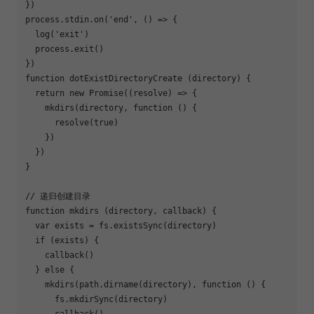
})

process.stdin.on(
'end'
, () => {

  log(
'exit'
)

  process.exit()

function
dotExistDirectoryCreate
 (
directory
) 
{

return
new
Promise
(
(
resolve
) =>
 {

    mkdirs(directory, 
function
 (
) 
{

      resolve(
true
)

    })

  })

}

// 递归创建目录
function
mkdirs
 (
directory, callback
) 
{

var
 exists = fs.existsSync(directory)

if
 (exists) {

    callback()

  } 
else
 {

    mkdirs(path.dirname(directory), 
function
 (
) 
{

      fs.mkdirSync(directory)

      callback()
