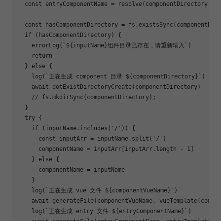
const
 entryComponentName = resolve(componentDirectory, 
'
const
 hasComponentDirectory = fs.existsSync(componentDire
if
 (hasComponentDirectory) {

    errorLog(
`
${inputName}
组件目录已存在，请重新输入`
)

return
  } 
else
 {

    log(
`正在生成 component 目录 
${componentDirectory}
`
)

await
 dotExistDirectoryCreate(componentDirectory)

// fs.mkdirSync(componentDirectory);
  }

try
 {

if
 (inputName.includes(
'/'
)) {

const
 inputArr = inputName.split(
'/'
)

      componentName = inputArr[inputArr.length - 
1
]

    } 
else
 {

      componentName = inputName

    }

    log(
`正在生成 vue 文件 
${componentVueName}
`
)

await
 generateFile(componentVueName, vueTemplate(compon
    log(
`正在生成 entry 文件 
${entryComponentName}
`
)
