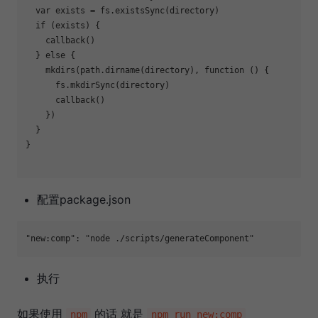
var
 exists = fs.existsSync(directory)

if
 (exists) {

    callback()

  } 
else
 {

    mkdirs(path.dirname(directory), 
function
 (
) 
{

      fs.mkdirSync(directory)

      callback()

    })

  }

}

配置package.json
"new:comp"
: 
"node ./scripts/generateComponent"
执行
如果使用
的话 就是
npm
npm run new:comp