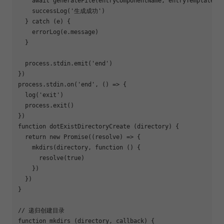
await
 generateFile(entryComponentName, entryTemplate)

    successLog(
'生成成功'
)

  } 
catch
 (e) {

    errorLog(e.message)

  }

  process.stdin.emit(
'end'
)

})

process.stdin.on(
'end'
, () => {

  log(
'exit'
)

  process.exit()

function
dotExistDirectoryCreate
 (
directory
) 
{

return
new
Promise
(
(
resolve
) =>
 {

    mkdirs(directory, 
function
 (
) 
{

      resolve(
true
)

    })

  })

}

// 递归创建目录
function
mkdirs
 (
directory, callback
) 
{
