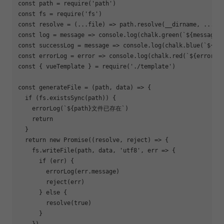
const
 path = 
require
(
'path'
const
 fs = 
require
(
'fs'
const
 resolve = 
(
...file
) =>
const
 log = 
message
 =>
console
.log(chalk.green(
`
${message}
const
 successLog = 
message
 =>
console
.log(chalk.blue(
`
${me
const
 errorLog = 
error
 =>
console
.log(chalk.red(
`
${error}
`
const
 { vueTemplate } = 
require
(
'./template'
)

const
 generateFile = 
(
path, data
) =>
 {

if
 (fs.existsSync(path)) {

    errorLog(
`
${path}
文件已存在`
)

return
  }

return
new
Promise
(
(
resolve, reject
) =>
 {

    fs.writeFile(path, data, 
'utf8'
, err => {

if
 (err) {

        errorLog(err.message)

        reject(err)

      } 
else
 {

        resolve(
true
)

      }

    })
