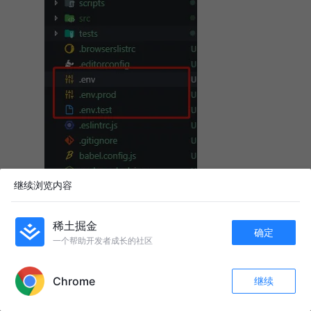
继续浏览内容
稀土掘金
确定
一个帮助开发者成长的社区
APP内打开
分别输入不同的地址， 比如
就写
的api地址、
dev
dev
Chrome
继续
收藏
2k+
192
就写
的api地址
test
test
关注