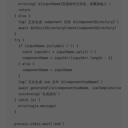
    errorLog(
`
${inputName}
页面组件已存在，请重新输入`
)

return
  } 
else
 {

    log(
`正在生成 component 目录 
${componentDirectory}
`
)

await
 dotExistDirectoryCreate(componentDirectory)

  }

try
 {

if
 (inputName.includes(
'/'
)) {

const
 inputArr = inputName.split(
'/'
)

      componentName = inputArr[inputArr.length - 
1
]

    } 
else
 {

      componentName = inputName

    }

    log(
`正在生成 vue 文件 
${componentVueName}
`
)

await
 generateFile(componentVueName, vueTemplate(compon
    successLog(
'生成成功'
)

  } 
catch
 (e) {

    errorLog(e.message)

  }

  process.stdin.emit(
'end'
)
