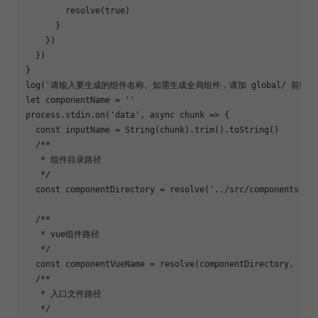
        resolve(
true
)

      }

    })

  })

}

log(
'请输入要生成的组件名称、如需生成全局组件，请加 global/ 前缀'
let
 componentName = 
''
process.stdin.on(
'data'
, 
async
 chunk => {

const
 inputName = 
String
(chunk).trim().toString()

/**

   * 组件目录路径

   */
const
 componentDirectory = resolve(
'../src/components'
, i
/**

   * vue组件路径

   */
const
 componentVueName = resolve(componentDirectory, 
'ma
/**

   * 入口文件路径

   */